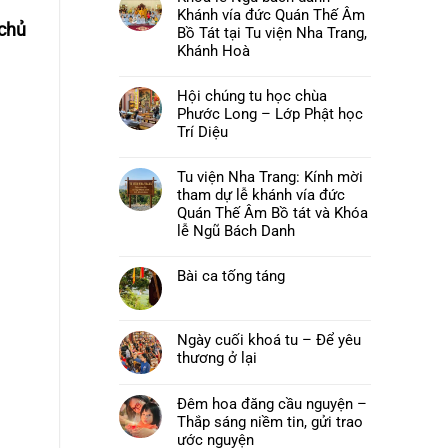
luận
Khánh vía đức Quán Thế Âm
ở
chủ
Chùa
Bồ Tát tại Tu viện Nha Trang,
Phước
Khánh Hoà
Long,
Tây
Không
Sơn:
có
Thư
Hội chúng tu học chùa
bình
mời
luận
Phước Long – Lớp Phật học
và
ở
chương
Khoá
Trí Diệu
trình
lễ
pháp
Không
Ngũ
hội
có
bách
Hải
Tu viện Nha Trang: Kính mời
bình
danh
Trí
luận
–
tham dự lễ khánh vía đức
–
ở
Khánh
Đại
Hội
Quán Thế Âm Bồ tát và Khóa
vía
lễ
chúng
đức
lễ Ngũ Bách Danh
Vu
tu
Quán
lan
học
Thế
Không
Báo
chùa
Âm
có
hiếu
Phước
Bồ
Bài ca tống táng
bình
năm
Long
Tát
luận
2026
–
Không
tại
ở
Lớp
có
Tu
Tu
Phật
bình
viện
viện
học
luận
Nha
Nha
Ngày cuối khoá tu – Để yêu
Trí
ở
Trang,
Trang:
Diệu
Bài
thương ở lại
Khánh
Kính
ca
Hoà
mời
Không
tống
tham
có
táng
dự
bình
Đêm hoa đăng cầu nguyện –
lễ
luận
khánh
Thắp sáng niềm tin, gửi trao
ở
vía
Ngày
ước nguyện
đức