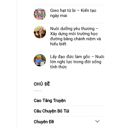
cuối
Quán
Không
khoá
Thế
có
tu
Âm
Gieo hạt từ bi – Kiến tạo
bình
–
Bồ
luận
Để
ngày mai
tát
ở
yêu
và
Đêm
thương
Không
Khóa
hoa
ở
có
lễ
đăng
lại
bình
Nuôi dưỡng yêu thương –
Ngũ
cầu
luận
Bách
Xây dựng môi trường học
nguyện
ở
Danh
–
Gieo
đường bằng chánh niệm và
Thắp
hạt
hiểu biết
sáng
từ
niềm
bi
Không
tin,
–
có
gửi
Kiến
Lấy đạo đức làm gốc – Nuôi
bình
trao
tạo
luận
ước
lớn nghị lực trong đời sống
ngày
ở
nguyện
mai
Nuôi
tỉnh thức
dưỡng
Không
yêu
có
thương
bình
–
luận
Xây
CHỦ ĐỀ
ở
dựng
Lấy
môi
đạo
trường
đức
học
làm
Cao Tăng Truyện
đường
gốc
bằng
–
chánh
Nuôi
Câu Chuyện Bỏ Túi
niệm
lớn
và
nghị
hiểu
lực
biết
Chuyên Đề
trong
đời