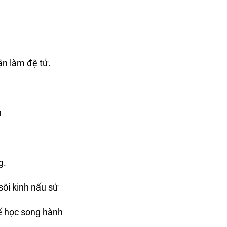
n làm đệ tử.
n
g.
ôi kinh nấu sử
ế học song hành