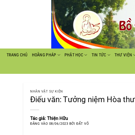
Bỏ
qua
nội
dung
TRANG CHỦ
HOẰNG PHÁP
PHẬT HỌC
TIN TỨC
THƯ VIỆN
NHÂN VẬT SỰ KIỆN
Điếu văn: Tưởng niệm Hòa t
Tác giả: Thiện Hữu
ĐĂNG VÀO
08/06/2023
BỞI
ĐẤT VÕ