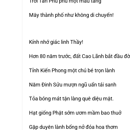
Trời Tân Phú phủ một màu tang
Mây thành phố như không di chuyển!
Kính nhớ giác linh Thầy!
Hơn 80 năm trước, đất Cao Lãnh bắt đầu đờ
Tỉnh Kiến Phong một chú bé trọn lành
Năm Đinh Sửu mượn ngũ uẩn tái sanh
Tỏa bóng mát tận làng quê diệu mật.
Hạt giống Phật sớm ươm mầm bao thuở
Gặp duyên lành bổng nở đóa hoa thơm