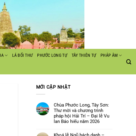
HA
LÁ BỐI THƯ
PHƯỚC LONG TỰ
TÂY THIÊN TỰ
PHÁP ÂM
MỚI CẬP NHẬT
Chùa Phước Long, Tây Sơn:
Thư mời và chương trình
pháp hội Hải Trí – Đại lễ Vu
lan Báo hiếu năm 2026
Không
có
Khoá lễ Ngũ bách danh –
bình