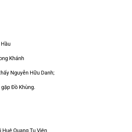
c Hầu
Long Khánh
 thấy Nguyễn Hữu Danh;
t gặp Đồ Khùng.
ị Huệ Quang Tu Viện