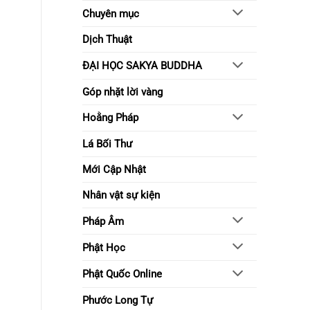
sống
Chuyên mục
tỉnh
thức
Dịch Thuật
ĐẠI HỌC SAKYA BUDDHA
Góp nhặt lời vàng
Hoằng Pháp
Lá Bối Thư
Mới Cập Nhật
Nhân vật sự kiện
Pháp Âm
Phật Học
Phật Quốc Online
Phước Long Tự