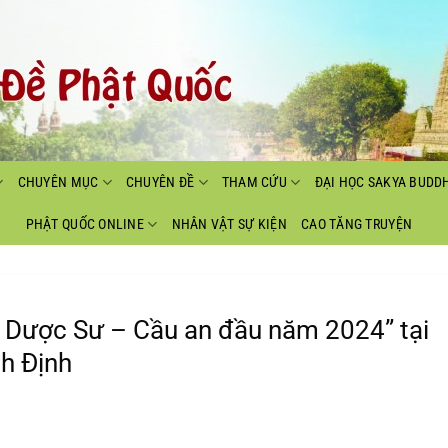
CHUYÊN MỤC
CHUYÊN ĐỀ
THAM CỨU
ĐẠI HỌC SAKYA BUDD
PHẬT QUỐC ONLINE
NHÂN VẬT SỰ KIỆN
CAO TĂNG TRUYỆN
i Dược Sư – Cầu an đầu năm 2024” tại
nh Định