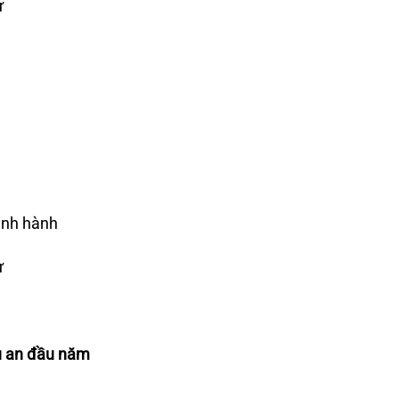
ư
inh hành
ư
u an đầu năm