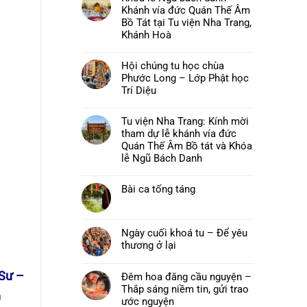
luận
Khánh vía đức Quán Thế Âm
ở
Chùa
Bồ Tát tại Tu viện Nha Trang,
Phước
Khánh Hoà
Long,
Tây
Không
Sơn:
có
Thư
Hội chúng tu học chùa
bình
mời
luận
Phước Long – Lớp Phật học
và
ở
chương
Khoá
Trí Diệu
trình
lễ
pháp
Không
Ngũ
hội
có
bách
Hải
Tu viện Nha Trang: Kính mời
bình
danh
Trí
luận
–
tham dự lễ khánh vía đức
–
ở
Khánh
Đại
Hội
Quán Thế Âm Bồ tát và Khóa
vía
lễ
chúng
đức
lễ Ngũ Bách Danh
Vu
tu
Quán
lan
học
Thế
Không
Báo
chùa
Âm
có
hiếu
Phước
Bồ
Bài ca tống táng
bình
năm
Long
Tát
luận
2026
–
Không
tại
ở
Lớp
có
Tu
Tu
Phật
bình
viện
viện
học
luận
Nha
Nha
Ngày cuối khoá tu – Để yêu
Trí
ở
Trang,
Trang:
Diệu
Bài
thương ở lại
Khánh
Kính
ca
Hoà
mời
Không
tống
tham
có
táng
dự
 Sư –
bình
Đêm hoa đăng cầu nguyện –
lễ
luận
khánh
Thắp sáng niềm tin, gửi trao
ở
m
vía
Ngày
ước nguyện
đức