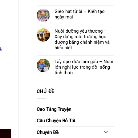
cuối
Quán
Không
khoá
Thế
có
tu
Âm
Gieo hạt từ bi – Kiến tạo
bình
–
Bồ
luận
Để
ngày mai
tát
ở
yêu
và
Đêm
thương
Không
Khóa
hoa
ở
có
lễ
đăng
lại
bình
Nuôi dưỡng yêu thương –
Ngũ
cầu
luận
Bách
Xây dựng môi trường học
nguyện
ở
Danh
–
Gieo
đường bằng chánh niệm và
Thắp
hạt
hiểu biết
sáng
à
từ
niềm
bi
Không
tin,
–
có
gửi
Kiến
Lấy đạo đức làm gốc – Nuôi
bình
trao
tạo
luận
ước
lớn nghị lực trong đời sống
ngày
ở
nguyện
mai
Nuôi
tỉnh thức
dưỡng
Không
yêu
có
thương
bình
–
luận
Xây
CHỦ ĐỀ
ở
dựng
Lấy
môi
đạo
trường
đức
học
làm
Cao Tăng Truyện
đường
gốc
bằng
–
chánh
Nuôi
Câu Chuyện Bỏ Túi
niệm
lớn
và
nghị
hiểu
lực
biết
Chuyên Đề
trong
đời