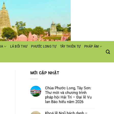
HA
LÁ BỐI THƯ
PHƯỚC LONG TỰ
TÂY THIÊN TỰ
PHÁP ÂM
MỚI CẬP NHẬT
Chùa Phước Long, Tây Sơn:
Thư mời và chương trình
pháp hội Hải Trí – Đại lễ Vu
lan Báo hiếu năm 2026
Không
có
Khoá lễ Ngũ bách danh –
bình