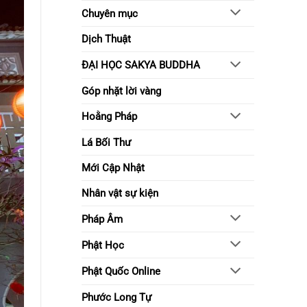
sống
Chuyên mục
tỉnh
thức
Dịch Thuật
ĐẠI HỌC SAKYA BUDDHA
Góp nhặt lời vàng
Hoằng Pháp
Lá Bối Thư
Mới Cập Nhật
Nhân vật sự kiện
Pháp Âm
Phật Học
Phật Quốc Online
Phước Long Tự