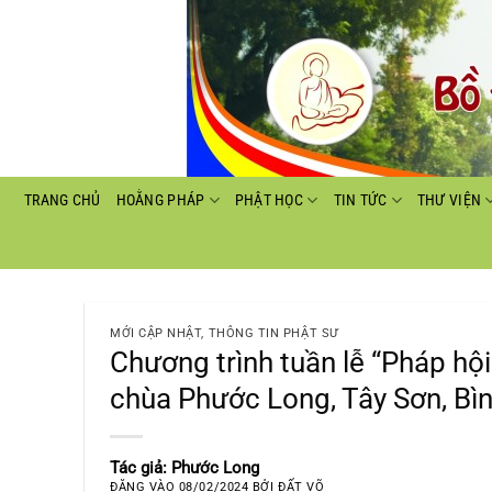
Bỏ
qua
nội
dung
TRANG CHỦ
HOẰNG PHÁP
PHẬT HỌC
TIN TỨC
THƯ VIỆN
MỚI CẬP NHẬT
,
THÔNG TIN PHẬT SƯ
Chương trình tuần lễ “Pháp hộ
chùa Phước Long, Tây Sơn, Bì
Tác giả: Phước Long
ĐĂNG VÀO
08/02/2024
BỞI
ĐẤT VÕ