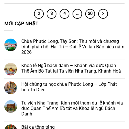
1
2
3
4
…
30
MỚI CẬP NHẬT
Chùa Phước Long, Tây Sơn: Thư mời và chương
trình pháp hội Hải Trí – Đại lễ Vu lan Báo hiếu năm
2026
Không
có
Khoá lễ Ngũ bách danh – Khánh vía đức Quán
bình
luận
Thế Âm Bồ Tát tại Tu viện Nha Trang, Khánh Hoà
ở
Chùa
Không
Phước
có
Hội chúng tu học chùa Phước Long – Lớp Phật
Long,
bình
Tây
luận
học Trí Diệu
Sơn:
ở
Thư
Khoá
Không
mời
lễ
có
Tu viện Nha Trang: Kính mời tham dự lễ khánh vía
và
Ngũ
bình
chương
bách
luận
đức Quán Thế Âm Bồ tát và Khóa lễ Ngũ Bách
trình
danh
ở
Danh
pháp
–
Hội
hội
Khánh
chúng
Không
Hải
vía
tu
có
Trí
đức
học
Bài ca tống táng
bình