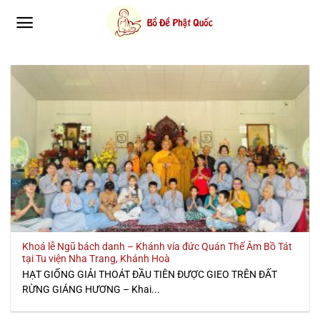
Bỏ
qua
nội
dung
Khoá lễ Ngũ bách danh – Khánh vía đức Quán Thế Âm Bồ Tát
tại Tu viện Nha Trang, Khánh Hoà
HẠT GIỐNG GIẢI THOÁT ĐẦU TIÊN ĐƯỢC GIEO TRÊN ĐẤT
RỪNG GIÁNG HƯƠNG – Khai...