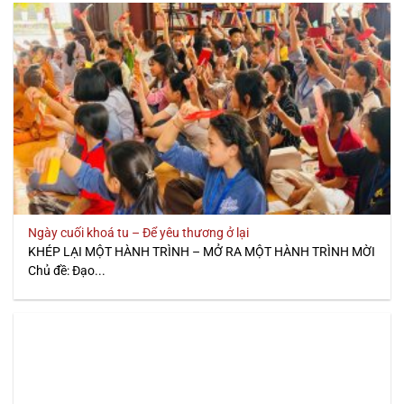
Ngày cuối khoá tu – Để yêu thương ở lại
KHÉP LẠI MỘT HÀNH TRÌNH – MỞ RA MỘT HÀNH TRÌNH MỜI
Chủ đề: Đạo...