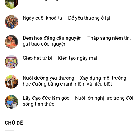
–
Quán
chùa
luận
Đại
Thế
Phước
Không
ở
lễ
Âm
Long
có
Tu
Vu
Bồ
–
bình
viện
lan
Tát
Lớp
luận
Ngày cuối khoá tu – Để yêu thương ở lại
Nha
Báo
tại
Phật
ở
Trang:
hiếu
Tu
học
Bài
Không
Kính
năm
viện
Trí
ca
có
mời
2026
Nha
Diệu
tống
bình
tham
Trang,
táng
luận
Đêm hoa đăng cầu nguyện – Thắp sáng niềm tin,
dự
Khánh
ở
lễ
gửi trao ước nguyện
Hoà
Ngày
khánh
cuối
vía
Không
khoá
đức
có
tu
Gieo hạt từ bi – Kiến tạo ngày mai
Quán
bình
–
Thế
luận
Để
Không
Âm
ở
yêu
có
Bồ
Đêm
thương
bình
tát
hoa
ở
luận
Nuôi dưỡng yêu thương – Xây dựng môi trường
và
đăng
lại
ở
Khóa
cầu
học đường bằng chánh niệm và hiểu biết
Gieo
lễ
nguyện
hạt
Ngũ
–
Không
từ
Bách
Thắp
có
bi
Lấy đạo đức làm gốc – Nuôi lớn nghị lực trong đời
Danh
sáng
bình
–
niềm
luận
sống tỉnh thức
Kiến
tin,
ở
tạo
gửi
Nuôi
Không
ngày
trao
dưỡng
có
mai
ước
yêu
bình
CHỦ ĐỀ
nguyện
thương
luận
–
ở
Xây
Lấy
dựng
đạo