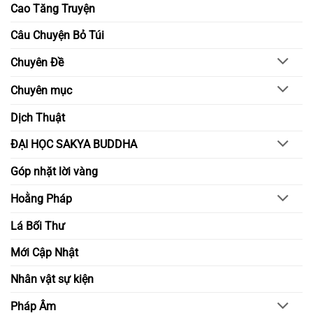
môi
đức
Cao Tăng Truyện
trường
làm
học
gốc
đường
–
Câu Chuyện Bỏ Túi
bằng
Nuôi
chánh
lớn
niệm
nghị
Chuyên Đề
và
lực
hiểu
trong
biết
đời
Chuyên mục
sống
tỉnh
thức
Dịch Thuật
ĐẠI HỌC SAKYA BUDDHA
Góp nhặt lời vàng
Hoằng Pháp
Lá Bối Thư
Mới Cập Nhật
Nhân vật sự kiện
Pháp Âm