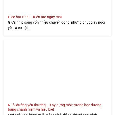
Gieo hạt từ bi – Kiến tạo ngày mai
Giữa nhịp sống vốn nhiều chuyển động, những phút giây ngồi
yên là cơ hội...
Nuôi dưỡng yêu thương – Xây dựng môi trường học đường
bằng chánh niệm và hiểu biết
Mỗi ngày nơi khóa tu là một cơ hội để người trẻ học cách