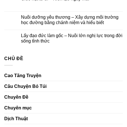
–
Thế
luận
Để
Không
Âm
ở
yêu
có
Bồ
Đêm
thương
bình
tát
hoa
ở
luận
Nuôi dưỡng yêu thương – Xây dựng môi trường
và
đăng
lại
ở
Khóa
cầu
học đường bằng chánh niệm và hiểu biết
Gieo
lễ
nguyện
hạt
Ngũ
–
Không
từ
Bách
Thắp
có
bi
Lấy đạo đức làm gốc – Nuôi lớn nghị lực trong đời
Danh
sáng
bình
–
niềm
luận
sống tỉnh thức
Kiến
tin,
ở
tạo
gửi
Nuôi
Không
ngày
trao
dưỡng
có
mai
ước
yêu
bình
nguyện
thương
CHỦ ĐỀ
luận
–
ở
Xây
Lấy
dựng
đạo
môi
đức
Cao Tăng Truyện
trường
làm
học
gốc
đường
–
Câu Chuyện Bỏ Túi
bằng
Nuôi
chánh
lớn
niệm
nghị
Chuyên Đề
và
lực
hiểu
trong
biết
đời
Chuyên mục
sống
tỉnh
thức
Dịch Thuật