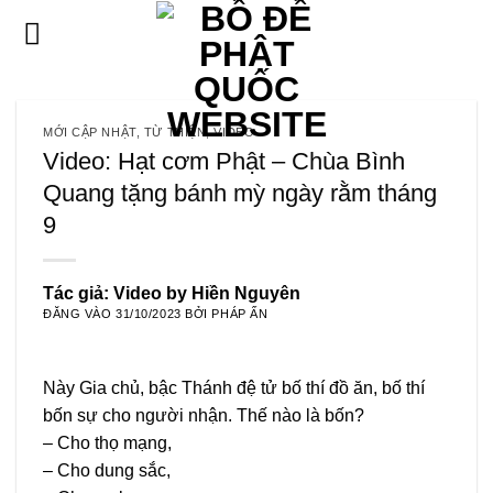
Bỏ
qua
nội
dung
MỚI CẬP NHẬT
,
TỪ THIỆN
,
VIDEO
Video: Hạt cơm Phật – Chùa Bình
Quang tặng bánh mỳ ngày rằm tháng
9
Tác giả: Video by Hiền Nguyên
ĐĂNG VÀO
31/10/2023
BỞI
PHÁP ẤN
Này Gia chủ, bậc Thánh đệ tử bố thí đồ ăn, bố thí
bốn sự cho người nhận. Thế nào là bốn?
– Cho thọ mạng,
– Cho dung sắc,