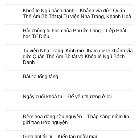
Không
có
Khoá lễ Ngũ bách danh – Khánh vía đức Quán
bình
luận
Thế Âm Bồ Tát tại Tu viện Nha Trang, Khánh Hoà
ở
Chùa
Không
Phước
có
Hội chúng tu học chùa Phước Long – Lớp Phật
Long,
bình
Tây
luận
học Trí Diệu
Sơn:
ở
Thư
Khoá
Không
mời
lễ
có
Tu viện Nha Trang: Kính mời tham dự lễ khánh vía
và
Ngũ
bình
chương
bách
luận
đức Quán Thế Âm Bồ tát và Khóa lễ Ngũ Bách
trình
danh
ở
Danh
pháp
–
Hội
hội
Khánh
chúng
Không
Hải
vía
tu
có
Trí
đức
học
Bài ca tống táng
bình
–
Quán
chùa
luận
Đại
Thế
Phước
Không
ở
lễ
Âm
Long
có
Tu
Vu
Bồ
–
bình
viện
lan
Tát
Lớp
luận
Ngày cuối khoá tu – Để yêu thương ở lại
Nha
Báo
tại
Phật
ở
Trang:
hiếu
Tu
học
Bài
Không
Kính
năm
viện
Trí
ca
có
mời
2026
Nha
Diệu
tống
bình
tham
Trang,
táng
luận
Đêm hoa đăng cầu nguyện – Thắp sáng niềm tin,
dự
Khánh
ở
lễ
gửi trao ước nguyện
Hoà
Ngày
khánh
cuối
vía
Không
khoá
đức
có
tu
Gieo hạt từ bi – Kiến tạo ngày mai
Quán
bình