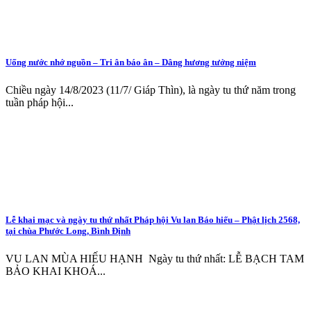
Uống nước nhớ nguồn – Tri ân báo ân – Dâng hương tưởng niệm
Chiều ngày 14/8/2023 (11/7/ Giáp Thìn), là ngày tu thứ năm trong
tuần pháp hội...
Lễ khai mạc và ngày tu thứ nhất Pháp hội Vu lan Báo hiếu – Phật lịch 2568,
tại chùa Phước Long, Bình Định
VU LAN MÙA HIẾU HẠNH Ngày tu thứ nhất: LỄ BẠCH TAM
BẢO KHAI KHOÁ...