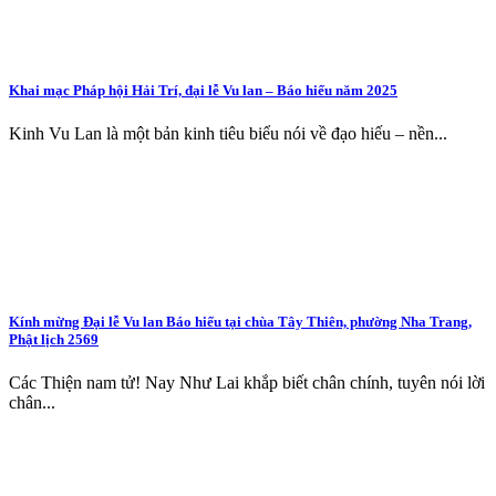
Khai mạc Pháp hội Hải Trí, đại lễ Vu lan – Báo hiếu năm 2025
Kinh Vu Lan là một bản kinh tiêu biểu nói về đạo hiếu – nền...
Kính mừng Đại lễ Vu lan Báo hiếu tại chùa Tây Thiên, phường Nha Trang,
Phật lịch 2569
Các Thiện nam tử! Nay Như Lai khắp biết chân chính, tuyên nói lời
chân...