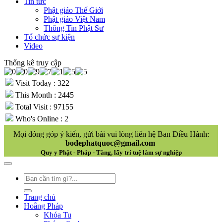
Tin tức
Phật giáo Thế Giới
Phật giáo Việt Nam
Thông Tin Phật Sư
Tổ chức sự kiện
Video
Thống kê truy cập
Visit Today : 322
This Month : 2445
Total Visit : 97155
Who's Online : 2
Mọi đóng góp ý kiến, gửi bài vui lòng liên hệ Ban Điều Hành:
bodephatquoc@gmail.com
Quy y Phật - Pháp - Tăng, lấy trí tuệ làm sự nghiệp
Trang chủ
Hoằng Pháp
Khóa Tu