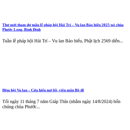
Thư mời tham dự tuần lễ pháp hội Hải Trí – Vu lan Báo hiếu 2025 tại chùa
Phước Long, Bình Định
Tuần lễ pháp hội Hải Trí – Vu lan Báo hiếu, Phật lịch 2569 diễn...
Đêm hội Vu lan – Cửa hiếu mở lối, viên mãn Bồ đề
Tối ngày 11 tháng 7 năm Giáp Thìn (nhằm ngày 14/8/2024) bốn
chúng chùa Phước...