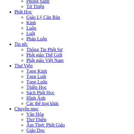
Phóng Sanh
Từ Thiện
Phật Học
Giáo Lý Căn Bản
Kinh
Luận
Luật
Pháp Luận
Tin tức
Thông Tin Phật Sư
Phật giáo Thế Giới
Phật giáo Việt Nam
Thư Viện
Tạng Kinh
Tạng Luật
Tạng Luận
Thiền Học
Sách Phật Học
Hình Ảnh
Các thể loại khác
Chuyên mục
Văn Hóa
Thơ Thiền
Ẩm Thực Phật Giáo
Giáo Dục