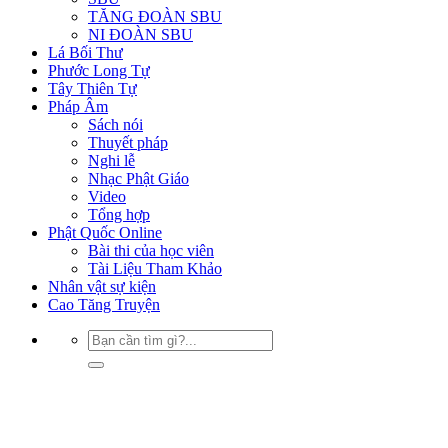
TĂNG ĐOÀN SBU
NI ĐOÀN SBU
Lá Bối Thư
Phước Long Tự
Tây Thiên Tự
Pháp Âm
Sách nói
Thuyết pháp
Nghi lễ
Nhạc Phật Giáo
Video
Tổng hợp
Phật Quốc Online
Bài thi của học viên
Tài Liệu Tham Khảo
Nhân vật sự kiện
Cao Tăng Truyện