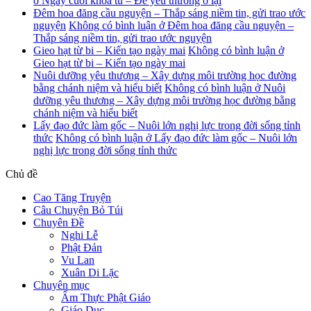
ở Ngày cuối khoá tu – Để yêu thương ở lại
Đêm hoa đăng cầu nguyện – Thắp sáng niềm tin, gửi trao ước
nguyện
Không có bình luận
ở Đêm hoa đăng cầu nguyện –
Thắp sáng niềm tin, gửi trao ước nguyện
Gieo hạt từ bi – Kiến tạo ngày mai
Không có bình luận
ở
Gieo hạt từ bi – Kiến tạo ngày mai
Nuôi dưỡng yêu thương – Xây dựng môi trường học đường
bằng chánh niệm và hiểu biết
Không có bình luận
ở Nuôi
dưỡng yêu thương – Xây dựng môi trường học đường bằng
chánh niệm và hiểu biết
Lấy đạo đức làm gốc – Nuôi lớn nghị lực trong đời sống tỉnh
thức
Không có bình luận
ở Lấy đạo đức làm gốc – Nuôi lớn
nghị lực trong đời sống tỉnh thức
Chủ đề
Cao Tăng Truyện
Câu Chuyện Bỏ Túi
Chuyên Đề
Nghi Lễ
Phật Đản
Vu Lan
Xuân Di Lặc
Chuyên mục
Ẩm Thực Phật Giáo
Giáo Dục