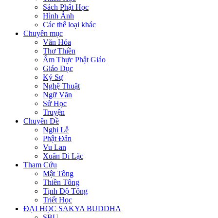
Sách Phật Học
Hình Ảnh
Các thể loại khác
Chuyên mục
Văn Hóa
Thơ Thiền
Ẩm Thực Phật Giáo
Giáo Dục
Ký Sự
Nghệ Thuật
Ngữ Văn
Sử Học
Truyện
Chuyên Đề
Nghi Lễ
Phật Đản
Vu Lan
Xuân Di Lặc
Tham Cứu
Mật Tông
Thiền Tông
Tịnh Độ Tông
Triết Học
ĐẠI HỌC SAKYA BUDDHA
SBU