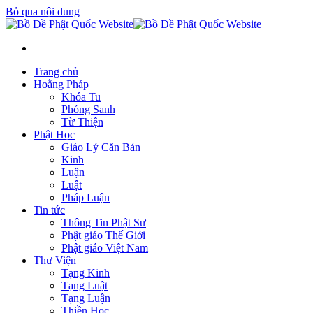
Bỏ qua nội dung
Trang chủ
Hoằng Pháp
Khóa Tu
Phóng Sanh
Từ Thiện
Phật Học
Giáo Lý Căn Bản
Kinh
Luận
Luật
Pháp Luận
Tin tức
Thông Tin Phật Sư
Phật giáo Thế Giới
Phật giáo Việt Nam
Thư Viện
Tạng Kinh
Tạng Luật
Tạng Luận
Thiền Học