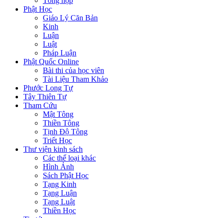
Tổng hợp
Phật Học
Giáo Lý Căn Bản
Kinh
Luận
Luật
Pháp Luận
Phật Quốc Online
Bài thi của học viên
Tài Liệu Tham Khảo
Phước Long Tự
Tây Thiên Tự
Tham Cứu
Mật Tông
Thiền Tông
Tịnh Độ Tông
Triết Học
Thư viện kinh sách
Các thể loại khác
Hình Ảnh
Sách Phật Học
Tạng Kinh
Tạng Luận
Tạng Luật
Thiền Học