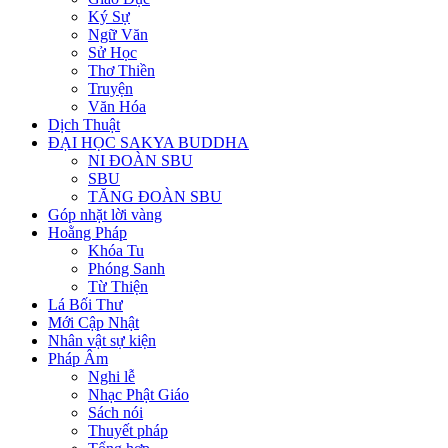
Ký Sự
Ngữ Văn
Sử Học
Thơ Thiền
Truyện
Văn Hóa
Dịch Thuật
ĐẠI HỌC SAKYA BUDDHA
NI ĐOÀN SBU
SBU
TĂNG ĐOÀN SBU
Góp nhặt lời vàng
Hoằng Pháp
Khóa Tu
Phóng Sanh
Từ Thiện
Lá Bối Thư
Mới Cập Nhật
Nhân vật sự kiện
Pháp Âm
Nghi lễ
Nhạc Phật Giáo
Sách nói
Thuyết pháp