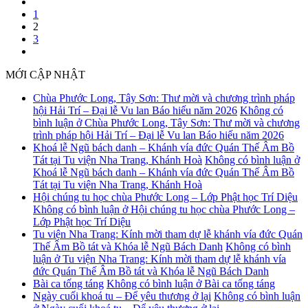
1
2
3
MỚI CẬP NHẬT
Chùa Phước Long, Tây Sơn: Thư mời và chương trình pháp
hội Hải Trí – Đại lễ Vu lan Báo hiếu năm 2026
Không có
bình luận
ở Chùa Phước Long, Tây Sơn: Thư mời và chương
trình pháp hội Hải Trí – Đại lễ Vu lan Báo hiếu năm 2026
Khoá lễ Ngũ bách danh – Khánh vía đức Quán Thế Âm Bồ
Tát tại Tu viện Nha Trang, Khánh Hoà
Không có bình luận
ở
Khoá lễ Ngũ bách danh – Khánh vía đức Quán Thế Âm Bồ
Tát tại Tu viện Nha Trang, Khánh Hoà
Hội chúng tu học chùa Phước Long – Lớp Phật học Trí Diệu
Không có bình luận
ở Hội chúng tu học chùa Phước Long –
Lớp Phật học Trí Diệu
Tu viện Nha Trang: Kính mời tham dự lễ khánh vía đức Quán
Thế Âm Bồ tát và Khóa lễ Ngũ Bách Danh
Không có bình
luận
ở Tu viện Nha Trang: Kính mời tham dự lễ khánh vía
đức Quán Thế Âm Bồ tát và Khóa lễ Ngũ Bách Danh
Bài ca tống táng
Không có bình luận
ở Bài ca tống táng
Ngày cuối khoá tu – Để yêu thương ở lại
Không có bình luận