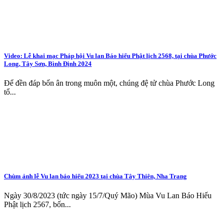
Video: Lễ khai mạc Pháp hội Vu lan Báo hiếu Phật lịch 2568, tại chùa Phước
Long, Tây Sơn, Bình Định 2024
Để đền đáp bốn ân trong muôn một, chúng đệ tử chùa Phước Long
tổ...
Chùm ảnh lễ Vu lan báo hiếu 2023 tại chùa Tây Thiên, Nha Trang
Ngày 30/8/2023 (tức ngày 15/7/Quý Mão) Mùa Vu Lan Báo Hiếu
Phật lịch 2567, bốn...