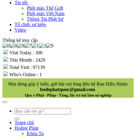
Tin tức
Phật giáo Thế Giới
Phật giáo Việt Nam
Thông Tin Phật Sư
Tổ chức sự kiện
Video
Thống kê truy cập
Visit Today : 306
This Month : 2429
Total Visit : 97139
Who's Online : 1
Mọi đóng góp ý kiến, gửi bài vui lòng liên hệ Ban Điều Hành:
bodephatquoc@gmail.com
Quy y Phật - Pháp - Tăng, lấy trí tuệ làm sự nghiệp
Trang chủ
Hoằng Pháp
Khóa Tu