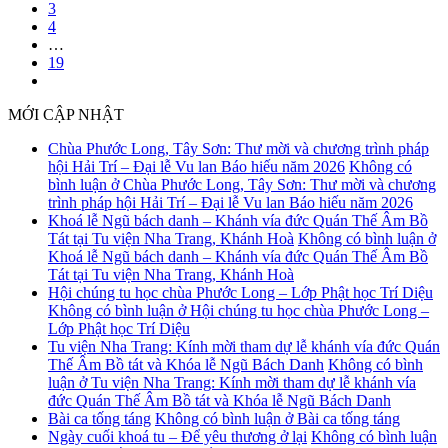
3
4
…
19
MỚI CẬP NHẬT
Chùa Phước Long, Tây Sơn: Thư mời và chương trình pháp
hội Hải Trí – Đại lễ Vu lan Báo hiếu năm 2026
Không có
bình luận
ở Chùa Phước Long, Tây Sơn: Thư mời và chương
trình pháp hội Hải Trí – Đại lễ Vu lan Báo hiếu năm 2026
Khoá lễ Ngũ bách danh – Khánh vía đức Quán Thế Âm Bồ
Tát tại Tu viện Nha Trang, Khánh Hoà
Không có bình luận
ở
Khoá lễ Ngũ bách danh – Khánh vía đức Quán Thế Âm Bồ
Tát tại Tu viện Nha Trang, Khánh Hoà
Hội chúng tu học chùa Phước Long – Lớp Phật học Trí Diệu
Không có bình luận
ở Hội chúng tu học chùa Phước Long –
Lớp Phật học Trí Diệu
Tu viện Nha Trang: Kính mời tham dự lễ khánh vía đức Quán
Thế Âm Bồ tát và Khóa lễ Ngũ Bách Danh
Không có bình
luận
ở Tu viện Nha Trang: Kính mời tham dự lễ khánh vía
đức Quán Thế Âm Bồ tát và Khóa lễ Ngũ Bách Danh
Bài ca tống táng
Không có bình luận
ở Bài ca tống táng
Ngày cuối khoá tu – Để yêu thương ở lại
Không có bình luận