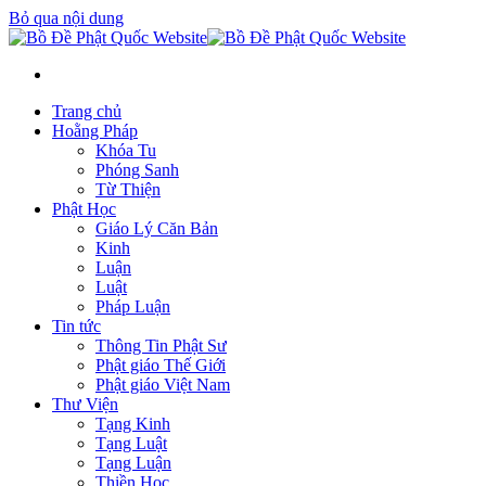
Bỏ qua nội dung
Trang chủ
Hoằng Pháp
Khóa Tu
Phóng Sanh
Từ Thiện
Phật Học
Giáo Lý Căn Bản
Kinh
Luận
Luật
Pháp Luận
Tin tức
Thông Tin Phật Sư
Phật giáo Thế Giới
Phật giáo Việt Nam
Thư Viện
Tạng Kinh
Tạng Luật
Tạng Luận
Thiền Học