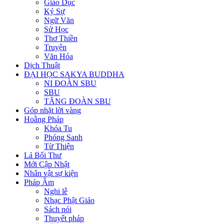
Giáo Dục
Ký Sự
Ngữ Văn
Sử Học
Thơ Thiền
Truyện
Văn Hóa
Dịch Thuật
ĐẠI HỌC SAKYA BUDDHA
NI ĐOÀN SBU
SBU
TĂNG ĐOÀN SBU
Góp nhặt lời vàng
Hoằng Pháp
Khóa Tu
Phóng Sanh
Từ Thiện
Lá Bối Thư
Mới Cập Nhật
Nhân vật sự kiện
Pháp Âm
Nghi lễ
Nhạc Phật Giáo
Sách nói
Thuyết pháp