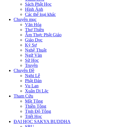
Sách Phật Học
Hình Ảnh
Các thể loại khác
Chuyên mục
Văn Hóa
Thơ Thiền
Ẩm Thực Phật Giáo
Giáo Dục
Ký Sự
Nghệ Thuật
Ngữ Văn
Sử Học
Truyện
Chuyên Đề
Nghi Lễ
Phật Đản
Vu Lan
Xuân Di Lặc
Tham Cứu
Mật Tông
Thiền Tông
Tịnh Độ Tông
Triết Học
ĐẠI HỌC SAKYA BUDDHA
SBU