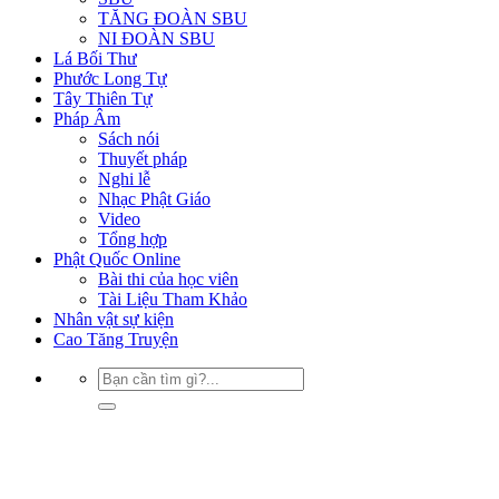
TĂNG ĐOÀN SBU
NI ĐOÀN SBU
Lá Bối Thư
Phước Long Tự
Tây Thiên Tự
Pháp Âm
Sách nói
Thuyết pháp
Nghi lễ
Nhạc Phật Giáo
Video
Tổng hợp
Phật Quốc Online
Bài thi của học viên
Tài Liệu Tham Khảo
Nhân vật sự kiện
Cao Tăng Truyện