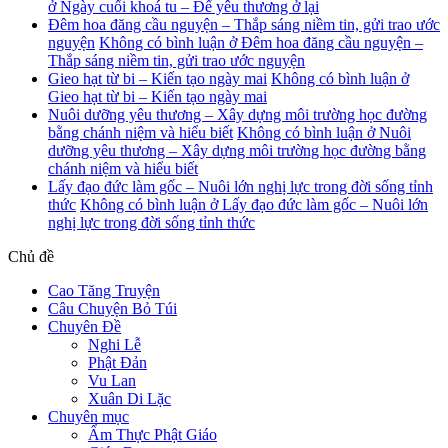
ở Ngày cuối khoá tu – Để yêu thương ở lại
Đêm hoa đăng cầu nguyện – Thắp sáng niềm tin, gửi trao ước
nguyện
Không có bình luận
ở Đêm hoa đăng cầu nguyện –
Thắp sáng niềm tin, gửi trao ước nguyện
Gieo hạt từ bi – Kiến tạo ngày mai
Không có bình luận
ở
Gieo hạt từ bi – Kiến tạo ngày mai
Nuôi dưỡng yêu thương – Xây dựng môi trường học đường
bằng chánh niệm và hiểu biết
Không có bình luận
ở Nuôi
dưỡng yêu thương – Xây dựng môi trường học đường bằng
chánh niệm và hiểu biết
Lấy đạo đức làm gốc – Nuôi lớn nghị lực trong đời sống tỉnh
thức
Không có bình luận
ở Lấy đạo đức làm gốc – Nuôi lớn
nghị lực trong đời sống tỉnh thức
Chủ đề
Cao Tăng Truyện
Câu Chuyện Bỏ Túi
Chuyên Đề
Nghi Lễ
Phật Đản
Vu Lan
Xuân Di Lặc
Chuyên mục
Ẩm Thực Phật Giáo