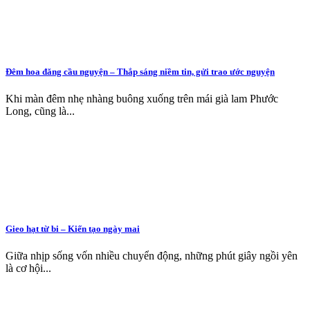
Đêm hoa đăng cầu nguyện – Thắp sáng niềm tin, gửi trao ước nguyện
Khi màn đêm nhẹ nhàng buông xuống trên mái già lam Phước
Long, cũng là...
Gieo hạt từ bi – Kiến tạo ngày mai
Giữa nhịp sống vốn nhiều chuyển động, những phút giây ngồi yên
là cơ hội...