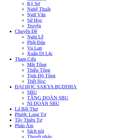
Ký Sự
Nghệ Thuật
Ngữ Văn
Sử Học
Truyện
Chuyên Đề
Nghi Lễ
Phật Đản
Vu Lan
Xuân Di Lặc
Tham Cứu
Mật Tông
Thiền Tông
Tịnh Độ Tông
Triết Học
ĐẠI HỌC SAKYA BUDDHA
SBU
TĂNG ĐOÀN SBU
NI ĐOÀN SBU
Lá Bối Thư
Phước Long Tự
Tây Thiên Tự
Pháp Âm
Sách nói
Thuyết pháp