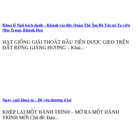
Khoá lễ Ngũ bách danh – Khánh vía đức Quán Thế Âm Bồ Tát tại Tu viện
Nha Trang, Khánh Hoà
HẠT GIỐNG GIẢI THOÁT ĐẦU TIÊN ĐƯỢC GIEO TRÊN
ĐẤT RỪNG GIÁNG HƯƠNG – Khai...
Ngày cuối khoá tu – Để yêu thương ở lại
KHÉP LẠI MỘT HÀNH TRÌNH – MỞ RA MỘT HÀNH
TRÌNH MỜI Chủ đề: Đạo...