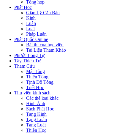
Tổng hợp
Phật Học
Giáo Lý Căn Bản
Kinh
Luận
Luật
Pháp Luận
Phật Quốc Online
Bài thi của học viên
Tài Liệu Tham Khảo
Phước Long Tự
Tây Thiên Tự
Tham Cứu
Mật Tông
Thiền Tông
Tịnh Độ Tông
Triết Học
Thư viện kinh sách
Các thể loại khác
Hình Ảnh
Sách Phật Học
Tạng Kinh
Tạng Luận
Tạng Luật
Thiền Học