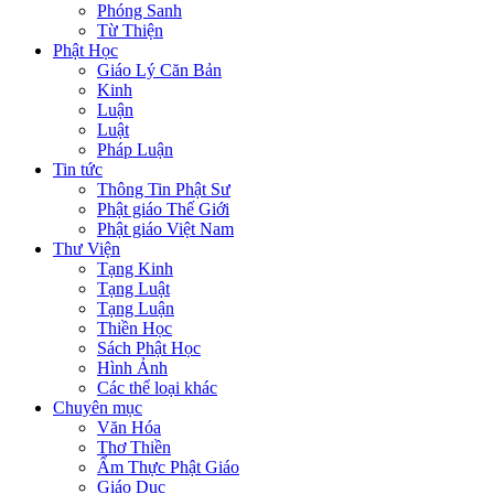
Phóng Sanh
Từ Thiện
Phật Học
Giáo Lý Căn Bản
Kinh
Luận
Luật
Pháp Luận
Tin tức
Thông Tin Phật Sư
Phật giáo Thế Giới
Phật giáo Việt Nam
Thư Viện
Tạng Kinh
Tạng Luật
Tạng Luận
Thiền Học
Sách Phật Học
Hình Ảnh
Các thể loại khác
Chuyên mục
Văn Hóa
Thơ Thiền
Ẩm Thực Phật Giáo
Giáo Dục