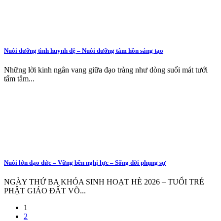
Nuôi dưỡng tình huynh đệ – Nuôi dưỡng tâm hồn sáng tạo
Những lời kinh ngân vang giữa đạo tràng như dòng suối mát tưới
tẩm tâm...
Nuôi lớn đạo đức – Vững bền nghị lực – Sống đời phụng sự
NGÀY THỨ BA KHÓA SINH HOẠT HÈ 2026 – TUỔI TRẺ
PHẬT GIÁO ĐẤT VÕ...
1
2