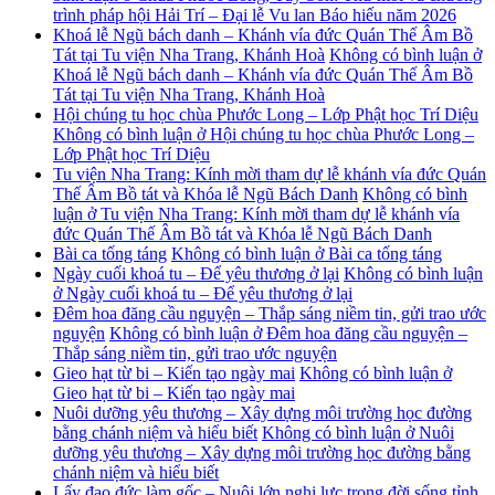
trình pháp hội Hải Trí – Đại lễ Vu lan Báo hiếu năm 2026
Khoá lễ Ngũ bách danh – Khánh vía đức Quán Thế Âm Bồ
Tát tại Tu viện Nha Trang, Khánh Hoà
Không có bình luận
ở
Khoá lễ Ngũ bách danh – Khánh vía đức Quán Thế Âm Bồ
Tát tại Tu viện Nha Trang, Khánh Hoà
Hội chúng tu học chùa Phước Long – Lớp Phật học Trí Diệu
Không có bình luận
ở Hội chúng tu học chùa Phước Long –
Lớp Phật học Trí Diệu
Tu viện Nha Trang: Kính mời tham dự lễ khánh vía đức Quán
Thế Âm Bồ tát và Khóa lễ Ngũ Bách Danh
Không có bình
luận
ở Tu viện Nha Trang: Kính mời tham dự lễ khánh vía
đức Quán Thế Âm Bồ tát và Khóa lễ Ngũ Bách Danh
Bài ca tống táng
Không có bình luận
ở Bài ca tống táng
Ngày cuối khoá tu – Để yêu thương ở lại
Không có bình luận
ở Ngày cuối khoá tu – Để yêu thương ở lại
Đêm hoa đăng cầu nguyện – Thắp sáng niềm tin, gửi trao ước
nguyện
Không có bình luận
ở Đêm hoa đăng cầu nguyện –
Thắp sáng niềm tin, gửi trao ước nguyện
Gieo hạt từ bi – Kiến tạo ngày mai
Không có bình luận
ở
Gieo hạt từ bi – Kiến tạo ngày mai
Nuôi dưỡng yêu thương – Xây dựng môi trường học đường
bằng chánh niệm và hiểu biết
Không có bình luận
ở Nuôi
dưỡng yêu thương – Xây dựng môi trường học đường bằng
chánh niệm và hiểu biết
Lấy đạo đức làm gốc – Nuôi lớn nghị lực trong đời sống tỉnh