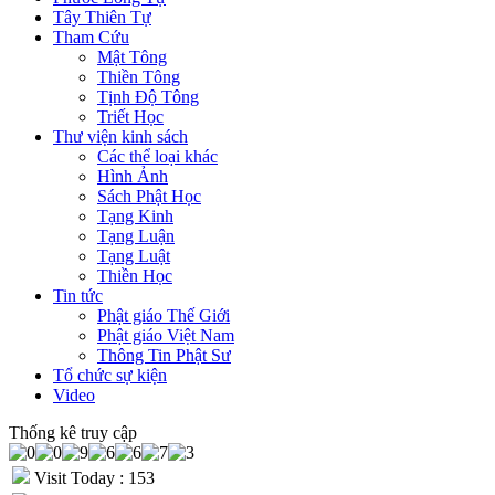
Tây Thiên Tự
Tham Cứu
Mật Tông
Thiền Tông
Tịnh Độ Tông
Triết Học
Thư viện kinh sách
Các thể loại khác
Hình Ảnh
Sách Phật Học
Tạng Kinh
Tạng Luận
Tạng Luật
Thiền Học
Tin tức
Phật giáo Thế Giới
Phật giáo Việt Nam
Thông Tin Phật Sư
Tổ chức sự kiện
Video
Thống kê truy cập
Visit Today : 153