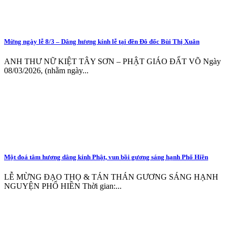
Mừng ngày lễ 8/3 – Dâng hương kính lễ tại đền Đô đốc Bùi Thị Xuân
ANH THƯ NỮ KIỆT TÂY SƠN – PHẬT GIÁO ĐẤT VÕ Ngày
08/03/2026, (nhằm ngày...
Một đoá tâm hương dâng kính Phật, vun bồi gương sáng hạnh Phổ Hiền
LỄ MỪNG ĐẠO THỌ & TÁN THÁN GƯƠNG SÁNG HẠNH
NGUYỆN PHỔ HIỀN Thời gian:...