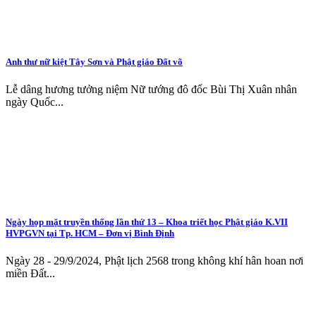
Anh thư nữ kiệt Tây Sơn và Phật giáo Đất võ
Lễ dâng hương tưởng niệm Nữ tướng đô đốc Bùi Thị Xuân nhân
ngày Quốc...
Ngày họp mặt truyền thống lần thứ 13 – Khoa triết học Phật giáo K.VII
HVPGVN tại Tp. HCM – Đơn vị Bình Định
Ngày 28 - 29/9/2024, Phật lịch 2568 trong không khí hân hoan nơi
miền Đất...