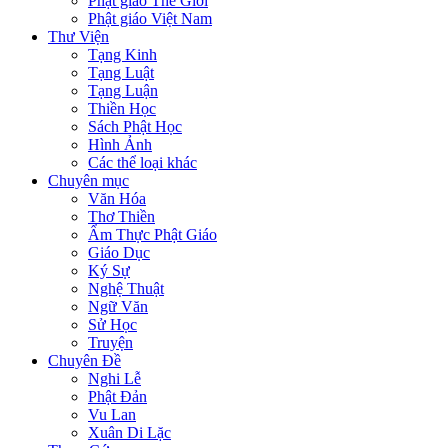
Phật giáo Thế Giới
Phật giáo Việt Nam
Thư Viện
Tạng Kinh
Tạng Luật
Tạng Luận
Thiền Học
Sách Phật Học
Hình Ảnh
Các thể loại khác
Chuyên mục
Văn Hóa
Thơ Thiền
Ẩm Thực Phật Giáo
Giáo Dục
Ký Sự
Nghệ Thuật
Ngữ Văn
Sử Học
Truyện
Chuyên Đề
Nghi Lễ
Phật Đản
Vu Lan
Xuân Di Lặc