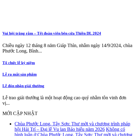
Vui hội trăng rằm – Tết đoàn viên bên cửa Thiền DL 2024
Chiều ngày 12 tháng 8 năm Giáp Thìn, nhằm ngày 14/9/2024, chùa
Phước Long, Bình...
Tổ chức lễ kỷ niệm
Lễ ra mắt sản phẩm
Lễ đón nhận giải thưởng
Lễ trao giải thưởng là một hoạt động cao quý nhằm tôn vinh đơn
vị...
MỚI CẬP NHẬT
Chùa Phước Long, Tây Sơn: Thư mời và chương trình pháp
hội Hải Trí – Đại lễ Vu lan Báo hiếu năm 2026
Không có
bình luận
ở Chùa Phước Long, Tây Sơn: Thư mời và chương