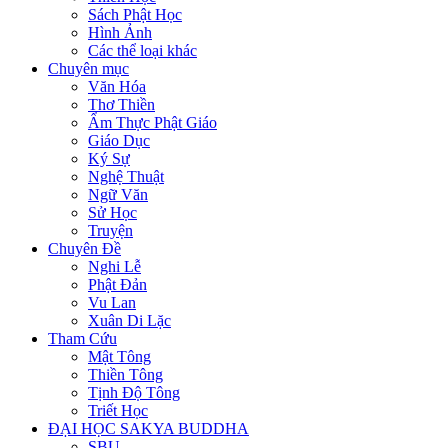
Sách Phật Học
Hình Ảnh
Các thể loại khác
Chuyên mục
Văn Hóa
Thơ Thiền
Ẩm Thực Phật Giáo
Giáo Dục
Ký Sự
Nghệ Thuật
Ngữ Văn
Sử Học
Truyện
Chuyên Đề
Nghi Lễ
Phật Đản
Vu Lan
Xuân Di Lặc
Tham Cứu
Mật Tông
Thiền Tông
Tịnh Độ Tông
Triết Học
ĐẠI HỌC SAKYA BUDDHA
SBU