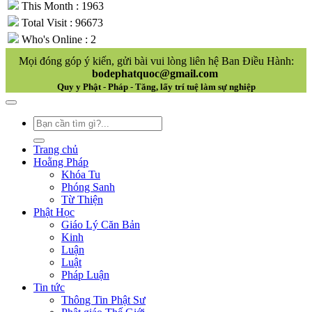
This Month : 1963
Total Visit : 96673
Who's Online : 2
Mọi đóng góp ý kiến, gửi bài vui lòng liên hệ Ban Điều Hành:
bodephatquoc@gmail.com
Quy y Phật - Pháp - Tăng, lấy trí tuệ làm sự nghiệp
Trang chủ
Hoằng Pháp
Khóa Tu
Phóng Sanh
Từ Thiện
Phật Học
Giáo Lý Căn Bản
Kinh
Luận
Luật
Pháp Luận
Tin tức
Thông Tin Phật Sư