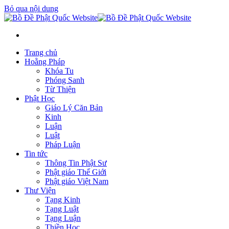
Bỏ qua nội dung
Trang chủ
Hoằng Pháp
Khóa Tu
Phóng Sanh
Từ Thiện
Phật Học
Giáo Lý Căn Bản
Kinh
Luận
Luật
Pháp Luận
Tin tức
Thông Tin Phật Sư
Phật giáo Thế Giới
Phật giáo Việt Nam
Thư Viện
Tạng Kinh
Tạng Luật
Tạng Luận
Thiền Học