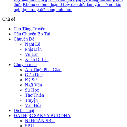
thức
Không có bình luận
ở Lấy đạo đức làm gốc – Nuôi lớn
nghị lực trong đời sống tỉnh thức
Chủ đề
Cao Tăng Truyện
Câu Chuyện Bỏ Túi
Chuyên Đề
Nghi Lễ
Phật Đản
Vu Lan
Xuân Di Lặc
Chuyên mục
Ẩm Thực Phật Giáo
Giáo Dục
Ký Sự
Ngữ Văn
Sử Học
Thơ Thiền
Truyện
Văn Hóa
Dịch Thuật
ĐẠI HỌC SAKYA BUDDHA
NI ĐOÀN SBU
SBU