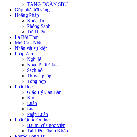
TĂNG ĐOÀN SBU
Góp nhặt lời vàng
Hoằng Pháp
Khóa Tu
Phóng Sanh
Từ Thiện
Lá Bối Thư
Mới Cập Nhật
Nhân vật sự kiện
Pháp Âm
Nghi lễ
Nhạc Phật Giáo
Sách nói
Thuyết pháp
Tổng hợp
Phật Học
Giáo Lý Căn Bản
Kinh
Luận
Luật
Pháp Luận
Phật Quốc Online
Bài thi của học viên
Tài Liệu Tham Khảo
Phước Long Tự