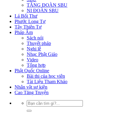
TĂNG ĐOÀN SBU
NI ĐOÀN SBU
Lá Bối Thư
Phước Long Tự
Tây Thiên Tự
Pháp Âm
Sách nói
Thuyết pháp
Nghi lễ
Nhạc Phật Giáo
Video
Tổng hợp
Phật Quốc Online
Bài thi của học viên
Tài Liệu Tham Khảo
Nhân vật sự kiện
Cao Tăng Truyện