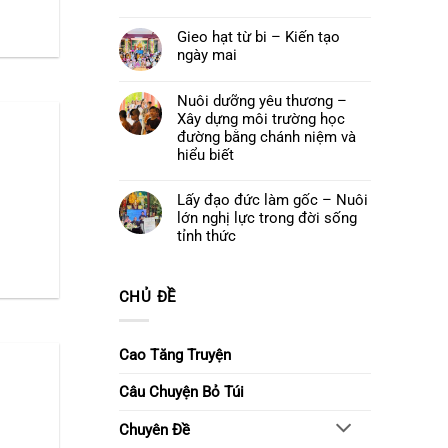
cuối
Quán
Không
khoá
Thế
có
tu
Âm
Gieo hạt từ bi – Kiến tạo
bình
–
Bồ
luận
Để
ngày mai
tát
ở
yêu
và
Đêm
thương
Không
Khóa
hoa
ở
có
lễ
đăng
lại
bình
Nuôi dưỡng yêu thương –
Ngũ
cầu
luận
Bách
Xây dựng môi trường học
nguyện
ở
Danh
–
Gieo
đường bằng chánh niệm và
Thắp
hạt
hiểu biết
sáng
từ
niềm
bi
Không
tin,
–
có
gửi
Kiến
Lấy đạo đức làm gốc – Nuôi
bình
trao
tạo
luận
ước
lớn nghị lực trong đời sống
ngày
ở
nguyện
mai
Nuôi
tỉnh thức
dưỡng
Không
yêu
có
thương
bình
–
luận
Xây
CHỦ ĐỀ
ở
dựng
Lấy
môi
đạo
trường
đức
học
làm
Cao Tăng Truyện
đường
gốc
bằng
–
chánh
Nuôi
Câu Chuyện Bỏ Túi
niệm
lớn
và
nghị
hiểu
lực
biết
Chuyên Đề
trong
đời