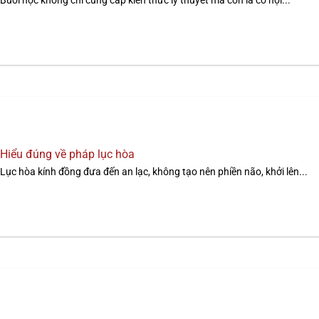
Buổi học không chỉ cung cấp kiến thức lý thuyết mà còn là cơ hội...
Hiểu đúng về pháp lục hòa
Lục hòa kính đồng đưa đến an lạc, không tạo nên phiền não, khởi lên...