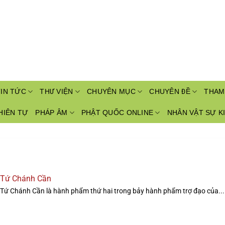
TIN TỨC
THƯ VIỆN
CHUYÊN MỤC
CHUYÊN ĐỀ
THAM
HIÊN TỰ
PHÁP ÂM
PHẬT QUỐC ONLINE
NHÂN VẬT SỰ K
Tứ Chánh Cần
Tứ Chánh Cần là hành phẩm thứ hai trong bảy hành phẩm trợ đạo của...