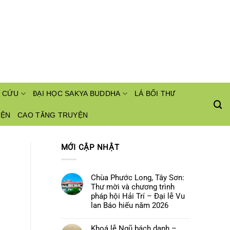
 CỨU
ĐẠI HỌC SAKYA BUDDHA
LÁ BỐI THƯ
IỆN
CAO TĂNG TRUYỆN
MỚI CẬP NHẬT
Chùa Phước Long, Tây Sơn:
Thư mời và chương trình
pháp hội Hải Trí – Đại lễ Vu
lan Báo hiếu năm 2026
Không
có
Khoá lễ Ngũ bách danh –
bình