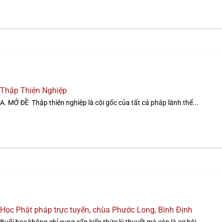
Thập Thiện Nghiệp
A. MỞ ÐỀ Thập thiện nghiệp là cội gốc của tất cả pháp lành thế...
Học Phật pháp trực tuyến, chùa Phước Long, Bình Định