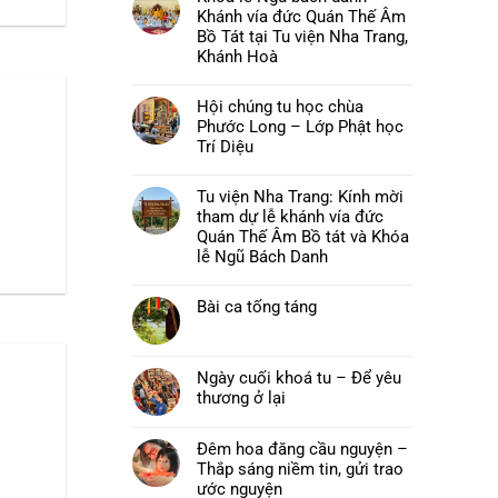
luận
Khánh vía đức Quán Thế Âm
ở
Chùa
Bồ Tát tại Tu viện Nha Trang,
Phước
Khánh Hoà
Long,
Tây
Không
Sơn:
có
Thư
Hội chúng tu học chùa
bình
mời
luận
Phước Long – Lớp Phật học
và
ở
chương
Khoá
Trí Diệu
trình
lễ
pháp
Không
Ngũ
hội
có
bách
Hải
Tu viện Nha Trang: Kính mời
bình
danh
Trí
luận
–
tham dự lễ khánh vía đức
–
ở
Khánh
Đại
Hội
Quán Thế Âm Bồ tát và Khóa
vía
lễ
chúng
đức
lễ Ngũ Bách Danh
Vu
tu
Quán
lan
học
Thế
Không
Báo
chùa
Âm
có
hiếu
Phước
Bồ
Bài ca tống táng
bình
năm
Long
Tát
luận
2026
–
Không
tại
ở
Lớp
có
Tu
Tu
Phật
bình
viện
viện
học
luận
Nha
Nha
Ngày cuối khoá tu – Để yêu
Trí
ở
Trang,
Trang:
Diệu
Bài
thương ở lại
Khánh
Kính
ca
Hoà
mời
Không
tống
tham
có
táng
dự
bình
Đêm hoa đăng cầu nguyện –
lễ
luận
khánh
Thắp sáng niềm tin, gửi trao
ở
vía
Ngày
ước nguyện
đức