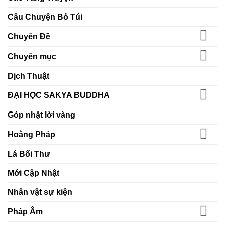
học
gốc
đường
–
Câu Chuyện Bỏ Túi
bằng
Nuôi
chánh
lớn
niệm
nghị
Chuyên Đề
và
lực
hiểu
trong
biết
đời
Chuyên mục
sống
tỉnh
thức
Dịch Thuật
ĐẠI HỌC SAKYA BUDDHA
Góp nhặt lời vàng
Hoằng Pháp
Lá Bối Thư
Mới Cập Nhật
Nhân vật sự kiện
Pháp Âm