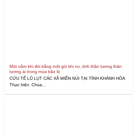
Một nắm khi đói bằng một gói khi no, tinh thần tương thân
tương ái trong mùa bão lũ
CỨU TẾ LŨ LỤT CÁC XÃ MIỀN NÚI TẠI TỈNH KHÁNH HÒA
Thực hiện: Chùa...