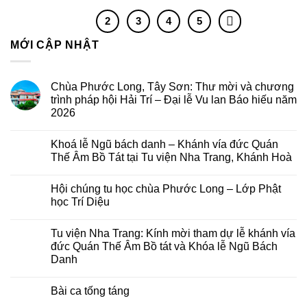
1
2
3
4
5
MỚI CẬP NHẬT
Chùa Phước Long, Tây Sơn: Thư mời và chương
trình pháp hội Hải Trí – Đại lễ Vu lan Báo hiếu năm
2026
Không
có
Khoá lễ Ngũ bách danh – Khánh vía đức Quán
bình
luận
Thế Âm Bồ Tát tại Tu viện Nha Trang, Khánh Hoà
ở
Chùa
Không
Phước
có
Hội chúng tu học chùa Phước Long – Lớp Phật
Long,
bình
Tây
luận
học Trí Diệu
Sơn:
ở
Thư
Khoá
Không
mời
lễ
có
Tu viện Nha Trang: Kính mời tham dự lễ khánh vía
và
Ngũ
bình
chương
bách
luận
đức Quán Thế Âm Bồ tát và Khóa lễ Ngũ Bách
trình
danh
ở
Danh
pháp
–
Hội
hội
Khánh
chúng
Không
Hải
vía
tu
có
Trí
đức
học
Bài ca tống táng
bình
–
Quán
chùa
luận
Đại
Thế
Phước
Không