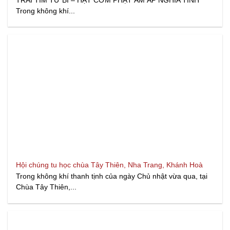
TRÁI TIM TỪ BI – HẠT CƠM PHẬT ẤM ÁP NGHĨA TÌNH
Trong không khí...
Hội chúng tu học chùa Tây Thiên, Nha Trang, Khánh Hoà
Trong không khí thanh tịnh của ngày Chủ nhật vừa qua, tại
Chùa Tây Thiên,...