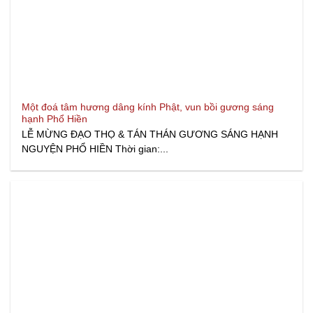
Một đoá tâm hương dâng kính Phật, vun bồi gương sáng
hạnh Phổ Hiền
LỄ MỪNG ĐẠO THỌ & TÁN THÁN GƯƠNG SÁNG HẠNH
NGUYỆN PHỔ HIỀN Thời gian:...