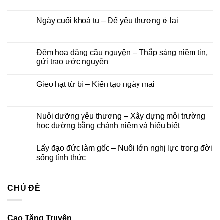
ở
lễ
Âm
Long
có
Tu
Vu
Bồ
–
bình
viện
lan
Tát
Lớp
luận
Ngày cuối khoá tu – Để yêu thương ở lại
Nha
Báo
tại
Phật
ở
Trang:
hiếu
Tu
học
Bài
Không
Kính
năm
viện
Trí
ca
có
mời
2026
Nha
Diệu
tống
bình
tham
Trang,
táng
luận
Đêm hoa đăng cầu nguyện – Thắp sáng niềm tin,
dự
Khánh
ở
lễ
gửi trao ước nguyện
Hoà
Ngày
khánh
cuối
vía
Không
khoá
đức
có
tu
Gieo hạt từ bi – Kiến tạo ngày mai
Quán
bình
–
Thế
luận
Để
Không
Âm
ở
yêu
có
Bồ
Đêm
thương
bình
tát
hoa
ở
luận
Nuôi dưỡng yêu thương – Xây dựng môi trường
và
đăng
lại
ở
Khóa
cầu
học đường bằng chánh niệm và hiểu biết
Gieo
lễ
nguyện
hạt
Ngũ
–
Không
từ
Bách
Thắp
có
bi
Lấy đạo đức làm gốc – Nuôi lớn nghị lực trong đời
Danh
sáng
bình
–
niềm
luận
sống tỉnh thức
Kiến
tin,
ở
tạo
gửi
Nuôi
Không
ngày
trao
dưỡng
có
mai
ước
yêu
bình
nguyện
thương
CHỦ ĐỀ
luận
–
ở
Xây
Lấy
dựng
đạo
môi
đức
Cao Tăng Truyện
trường
làm