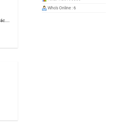
Who's Online : 6
c....