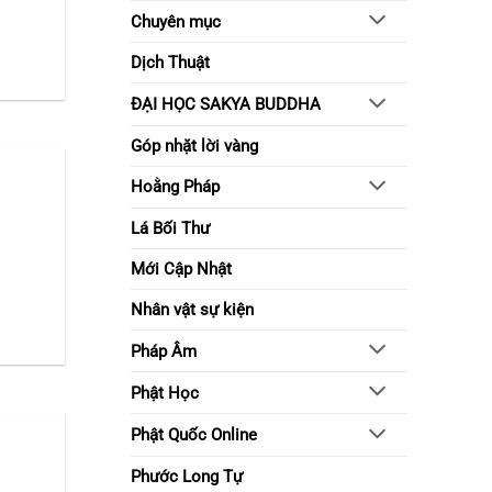
sống
Chuyên mục
tỉnh
thức
Dịch Thuật
ĐẠI HỌC SAKYA BUDDHA
Góp nhặt lời vàng
Hoằng Pháp
Lá Bối Thư
Mới Cập Nhật
Nhân vật sự kiện
Pháp Âm
Phật Học
Phật Quốc Online
Phước Long Tự