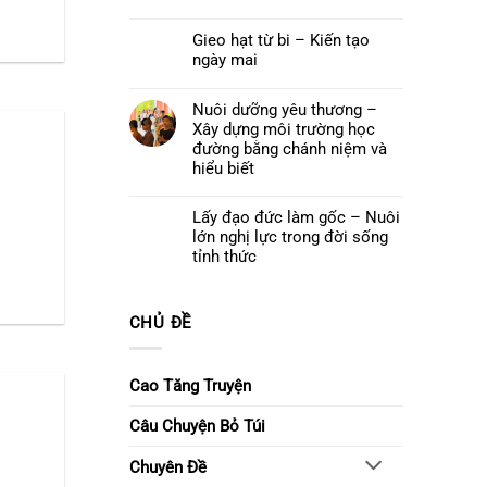
cuối
Quán
Không
khoá
Thế
có
tu
Âm
Gieo hạt từ bi – Kiến tạo
bình
–
Bồ
luận
Để
ngày mai
tát
ở
yêu
và
Đêm
thương
Không
Khóa
hoa
ở
có
lễ
đăng
lại
bình
Nuôi dưỡng yêu thương –
Ngũ
cầu
luận
Bách
Xây dựng môi trường học
nguyện
ở
Danh
–
Gieo
đường bằng chánh niệm và
Thắp
hạt
hiểu biết
sáng
từ
niềm
bi
Không
tin,
–
có
gửi
Kiến
Lấy đạo đức làm gốc – Nuôi
bình
trao
tạo
luận
ước
lớn nghị lực trong đời sống
ngày
ở
nguyện
mai
Nuôi
tỉnh thức
dưỡng
Không
yêu
có
thương
bình
–
luận
Xây
CHỦ ĐỀ
ở
dựng
Lấy
môi
đạo
trường
đức
học
làm
Cao Tăng Truyện
đường
gốc
bằng
–
chánh
Nuôi
Câu Chuyện Bỏ Túi
niệm
lớn
và
nghị
hiểu
lực
biết
Chuyên Đề
trong
đời