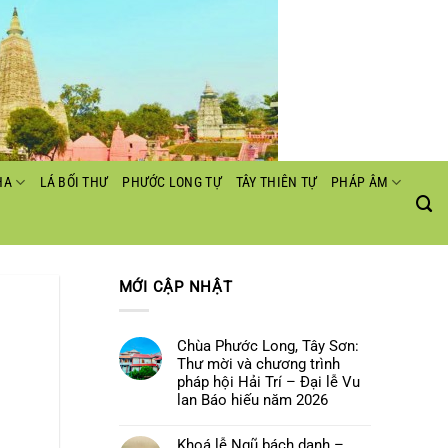
HA
LÁ BỐI THƯ
PHƯỚC LONG TỰ
TÂY THIÊN TỰ
PHÁP ÂM
MỚI CẬP NHẬT
Chùa Phước Long, Tây Sơn:
Thư mời và chương trình
pháp hội Hải Trí – Đại lễ Vu
lan Báo hiếu năm 2026
Không
có
Khoá lễ Ngũ bách danh –
bình