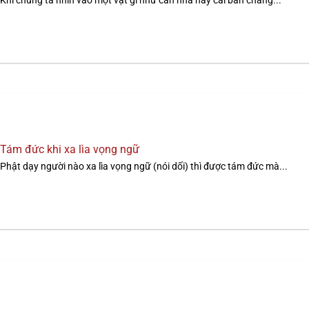
Khi chúng ta nhìn vào một vật gì như căn nhà hay cái bàn chẳng...
Tám đức khi xa lìa vọng ngữ
Phật dạy người nào xa lìa vọng ngữ (nói dối) thì được tám đức mà...