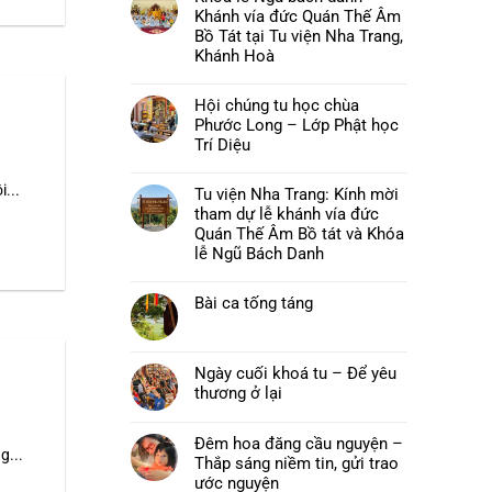
luận
Khánh vía đức Quán Thế Âm
ở
Chùa
Bồ Tát tại Tu viện Nha Trang,
Phước
Khánh Hoà
Long,
Tây
Không
Sơn:
có
Thư
Hội chúng tu học chùa
bình
mời
luận
Phước Long – Lớp Phật học
và
ở
chương
Khoá
Trí Diệu
trình
lễ
pháp
Không
Ngũ
hội
có
bách
...
Hải
Tu viện Nha Trang: Kính mời
bình
danh
Trí
luận
–
tham dự lễ khánh vía đức
–
ở
Khánh
Đại
Hội
Quán Thế Âm Bồ tát và Khóa
vía
lễ
chúng
đức
lễ Ngũ Bách Danh
Vu
tu
Quán
lan
học
Thế
Không
Báo
chùa
Âm
có
hiếu
Phước
Bồ
Bài ca tống táng
bình
năm
Long
Tát
luận
2026
–
Không
tại
ở
Lớp
có
Tu
Tu
Phật
bình
viện
viện
học
luận
Nha
Nha
Ngày cuối khoá tu – Để yêu
Trí
ở
Trang,
Trang:
Diệu
Bài
thương ở lại
Khánh
Kính
ca
Hoà
mời
Không
tống
tham
có
táng
dự
bình
Đêm hoa đăng cầu nguyện –
lễ
g...
luận
khánh
Thắp sáng niềm tin, gửi trao
ở
vía
Ngày
ước nguyện
đức