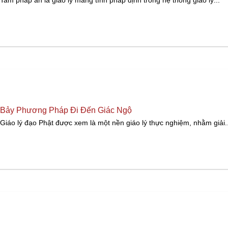
Tam pháp ấn là giáo lý mang tính pháp định trong hệ thống giáo lý...
Bảy Phương Pháp Đi Đến Giác Ngộ
Giáo lý đạo Phật được xem là một nền giáo lý thực nghiệm, nhằm giải..