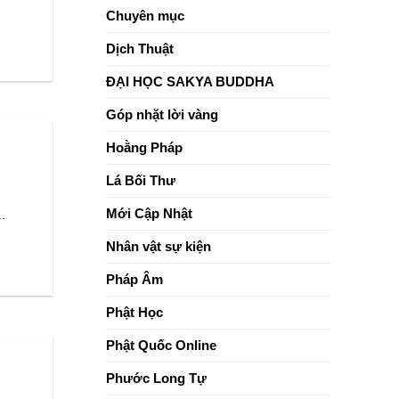
sống
Chuyên mục
tỉnh
thức
Dịch Thuật
ĐẠI HỌC SAKYA BUDDHA
Góp nhặt lời vàng
Hoằng Pháp
Lá Bối Thư
Mới Cập Nhật
.
Nhân vật sự kiện
Pháp Âm
Phật Học
Phật Quốc Online
Phước Long Tự