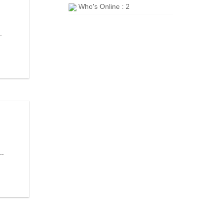
Who's Online : 2
.
..