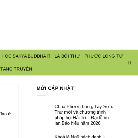
I HỌC SAKYA BUDDHA
LÁ BỐI THƯ
PHƯỚC LONG TỰ
 TĂNG TRUYỆN
MỚI CẬP NHẬT
Chùa Phước Long, Tây Sơn:
Thư mời và chương trình
 đạo ở
pháp hội Hải Trí – Đại lễ Vu
lan Báo hiếu năm 2026
Không
có
Khoá lễ Ngũ bách danh –
bình