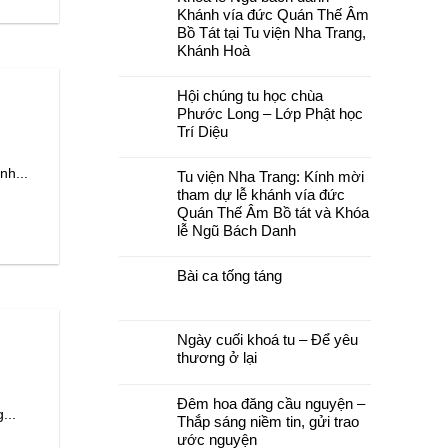
luận
Khánh vía đức Quán Thế Âm
ở
Bồ Tát tại Tu viện Nha Trang,
Chùa
Phước
Khánh Hoà
Long,
Tây
Không
Sơn:
có
Thư
Hội chúng tu học chùa
bình
mời
luận
Phước Long – Lớp Phật học
và
ở
chương
Trí Diệu
Khoá
trình
lễ
pháp
Không
Ngũ
hội
có
bách
nh...
Tu viện Nha Trang: Kính mời
Hải
bình
danh
Trí
luận
–
tham dự lễ khánh vía đức
–
ở
Khánh
Quán Thế Âm Bồ tát và Khóa
Đại
Hội
vía
lễ
chúng
đức
lễ Ngũ Bách Danh
Vu
tu
Quán
lan
học
Thế
Không
Báo
chùa
Âm
có
hiếu
Phước
Bài ca tống táng
Bồ
bình
năm
Long
Tát
luận
2026
–
Không
tại
ở
Lớp
có
Tu
Tu
Phật
bình
viện
viện
học
luận
Nha
Nha
Ngày cuối khoá tu – Để yêu
Trí
ở
Trang,
Trang:
Diệu
Bài
thương ở lại
Khánh
Kính
ca
Hoà
mời
Không
tống
tham
có
táng
dự
Đêm hoa đăng cầu nguyện –
bình
lễ
...
luận
khánh
Thắp sáng niềm tin, gửi trao
ở
vía
Ngày
ước nguyện
đức