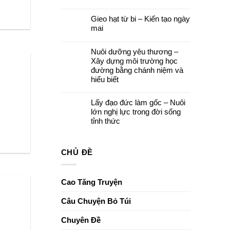
cuối
Quán
Không
khoá
Thế
có
tu
Âm
Gieo hạt từ bi – Kiến tạo ngày
bình
–
Bồ
luận
Để
mai
tát
ở
yêu
và
Đêm
thương
Không
Khóa
hoa
ở
có
lễ
đăng
lại
Nuôi dưỡng yêu thương –
bình
Ngũ
cầu
luận
Bách
Xây dựng môi trường học
nguyện
ở
Danh
–
Gieo
đường bằng chánh niệm và
Thắp
hạt
hiểu biết
sáng
từ
niềm
bi
Không
tin,
–
có
gửi
Kiến
Lấy đạo đức làm gốc – Nuôi
bình
trao
tạo
luận
ước
lớn nghị lực trong đời sống
ngày
ở
nguyện
mai
tỉnh thức
Nuôi
dưỡng
Không
yêu
có
thương
bình
–
luận
CHỦ ĐỀ
Xây
ở
dựng
Lấy
môi
đạo
trường
đức
học
làm
Cao Tăng Truyện
đường
gốc
bằng
–
chánh
Nuôi
Câu Chuyện Bỏ Túi
niệm
lớn
và
nghị
hiểu
lực
Chuyên Đề
biết
trong
đời