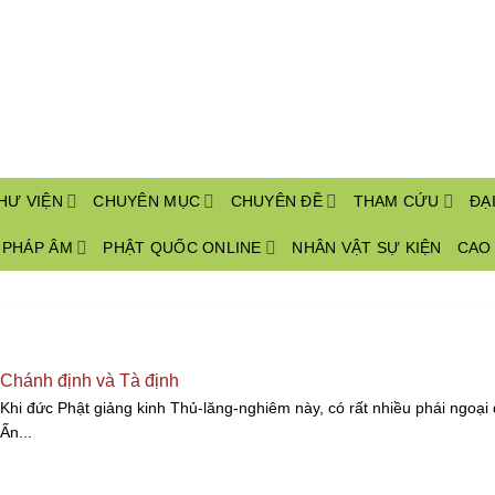
HƯ VIỆN
CHUYÊN MỤC
CHUYÊN ĐỀ
THAM CỨU
ĐẠ
PHÁP ÂM
PHẬT QUỐC ONLINE
NHÂN VẬT SỰ KIỆN
CAO
Chánh định và Tà định
Khi đức Phật giảng kinh Thủ-lăng-nghiêm này, có rất nhiều phái ngoại
Ấn...