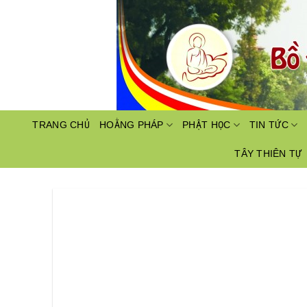
Bỏ
qua
nội
dung
TRANG CHỦ
HOẰNG PHÁP
PHẬT HỌC
TIN TỨC
TÂY THIÊN TỰ