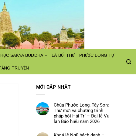
I HỌC SAKYA BUDDHA
LÁ BỐI THƯ
PHƯỚC LONG TỰ
TĂNG TRUYỆN
MỚI CẬP NHẬT
Chùa Phước Long, Tây Sơn:
Thư mời và chương trình
pháp hội Hải Trí – Đại lễ Vu
lan Báo hiếu năm 2026
Không
có
Khoá lễ Ngũ bách danh –
bình