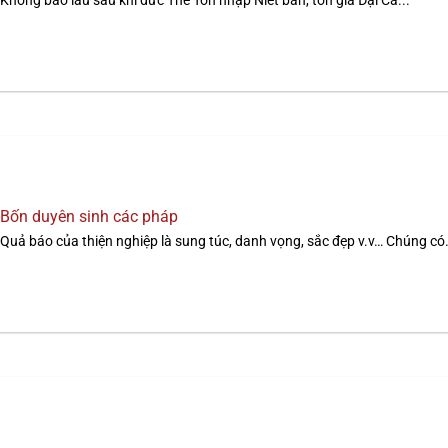
Không bao lâu sau khi đức Thế Tôn nhập Niết bàn, tôn giả Đại Ca...
Bốn duyên sinh các pháp
Quả báo của thiện nghiệp là sung túc, danh vọng, sắc đẹp v.v… Chúng có.