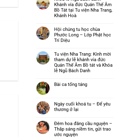
luận
Khánh vía đức Quán Thế Âm
ở
Chùa
Bồ Tát tại Tu viện Nha Trang,
Phước
Khánh Hoà
Long,
Tây
Không
Sơn:
có
Thư
Hội chúng tu học chùa
bình
mời
luận
Phước Long – Lớp Phật học
và
ở
chương
Khoá
Trí Diệu
trình
lễ
pháp
Không
Ngũ
hội
có
bách
Hải
Tu viện Nha Trang: Kính mời
bình
danh
Trí
luận
–
tham dự lễ khánh vía đức
–
ở
Khánh
Đại
Hội
Quán Thế Âm Bồ tát và Khóa
vía
lễ
chúng
đức
lễ Ngũ Bách Danh
Vu
tu
Quán
lan
học
Thế
Không
Báo
chùa
Âm
có
hiếu
Phước
Bồ
Bài ca tống táng
bình
năm
Long
Tát
luận
2026
–
Không
tại
ở
Lớp
có
Tu
Tu
Phật
bình
viện
viện
học
luận
Nha
Nha
Ngày cuối khoá tu – Để yêu
Trí
ở
Trang,
Trang:
Diệu
Bài
thương ở lại
Khánh
Kính
ca
Hoà
mời
Không
tống
tham
có
táng
dự
bình
Đêm hoa đăng cầu nguyện –
lễ
luận
khánh
Thắp sáng niềm tin, gửi trao
ở
vía
Ngày
ước nguyện
đức