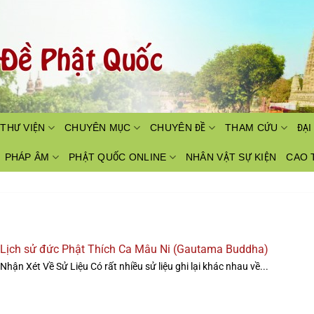
THƯ VIỆN
CHUYÊN MỤC
CHUYÊN ĐỀ
THAM CỨU
ĐẠ
PHÁP ÂM
PHẬT QUỐC ONLINE
NHÂN VẬT SỰ KIỆN
CAO 
Lịch sử đức Phật Thích Ca Mâu Ni (Gautama Buddha)
Nhận Xét Về Sử Liệu Có rất nhiều sử liệu ghi lại khác nhau về...