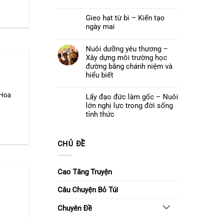
cuối
Quán
Không
khoá
Thế
có
tu
Âm
Gieo hạt từ bi – Kiến tạo
bình
–
Bồ
luận
Để
ngày mai
tát
ở
yêu
và
Đêm
thương
Không
Khóa
hoa
ở
có
lễ
đăng
lại
bình
Nuôi dưỡng yêu thương –
Ngũ
cầu
luận
Bách
Xây dựng môi trường học
nguyện
ở
Danh
–
Gieo
đường bằng chánh niệm và
Thắp
hạt
hiểu biết
sáng
từ
niềm
bi
Không
tin,
–
có
gửi
Kiến
 Hoa
Lấy đạo đức làm gốc – Nuôi
bình
trao
tạo
luận
ước
lớn nghị lực trong đời sống
ngày
ở
nguyện
mai
Nuôi
tỉnh thức
dưỡng
Không
yêu
có
thương
bình
–
luận
Xây
CHỦ ĐỀ
ở
dựng
Lấy
môi
đạo
trường
đức
học
làm
Cao Tăng Truyện
đường
gốc
bằng
–
chánh
Nuôi
Câu Chuyện Bỏ Túi
niệm
lớn
và
nghị
hiểu
lực
biết
Chuyên Đề
trong
đời