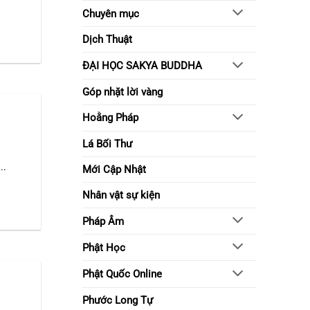
sống
Chuyên mục
tỉnh
thức
Dịch Thuật
ĐẠI HỌC SAKYA BUDDHA
Góp nhặt lời vàng
Hoằng Pháp
Lá Bối Thư
..
Mới Cập Nhật
Nhân vật sự kiện
Pháp Âm
Phật Học
Phật Quốc Online
Phước Long Tự