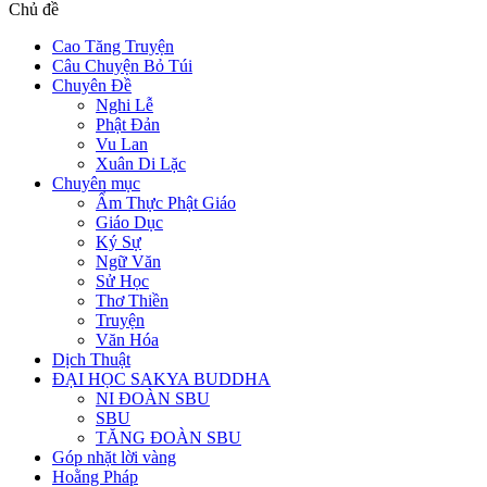
Chủ đề
Cao Tăng Truyện
Câu Chuyện Bỏ Túi
Chuyên Đề
Nghi Lễ
Phật Đản
Vu Lan
Xuân Di Lặc
Chuyên mục
Ẩm Thực Phật Giáo
Giáo Dục
Ký Sự
Ngữ Văn
Sử Học
Thơ Thiền
Truyện
Văn Hóa
Dịch Thuật
ĐẠI HỌC SAKYA BUDDHA
NI ĐOÀN SBU
SBU
TĂNG ĐOÀN SBU
Góp nhặt lời vàng
Hoằng Pháp