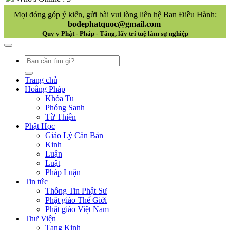
Mọi đóng góp ý kiến, gửi bài vui lòng liên hệ Ban Điều Hành:
bodephatquoc@gmail.com
Quy y Phật - Pháp - Tăng, lấy trí tuệ làm sự nghiệp
Trang chủ
Hoằng Pháp
Khóa Tu
Phóng Sanh
Từ Thiện
Phật Học
Giáo Lý Căn Bản
Kinh
Luận
Luật
Pháp Luận
Tin tức
Thông Tin Phật Sư
Phật giáo Thế Giới
Phật giáo Việt Nam
Thư Viện
Tạng Kinh