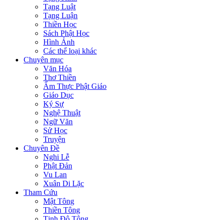
Tạng Luật
Tạng Luận
Thiền Học
Sách Phật Học
Hình Ảnh
Các thể loại khác
Chuyên mục
Văn Hóa
Thơ Thiền
Ẩm Thực Phật Giáo
Giáo Dục
Ký Sự
Nghệ Thuật
Ngữ Văn
Sử Học
Truyện
Chuyên Đề
Nghi Lễ
Phật Đản
Vu Lan
Xuân Di Lặc
Tham Cứu
Mật Tông
Thiền Tông
Tịnh Độ Tông