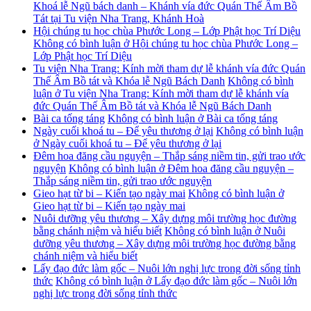
Khoá lễ Ngũ bách danh – Khánh vía đức Quán Thế Âm Bồ
Tát tại Tu viện Nha Trang, Khánh Hoà
Hội chúng tu học chùa Phước Long – Lớp Phật học Trí Diệu
Không có bình luận
ở Hội chúng tu học chùa Phước Long –
Lớp Phật học Trí Diệu
Tu viện Nha Trang: Kính mời tham dự lễ khánh vía đức Quán
Thế Âm Bồ tát và Khóa lễ Ngũ Bách Danh
Không có bình
luận
ở Tu viện Nha Trang: Kính mời tham dự lễ khánh vía
đức Quán Thế Âm Bồ tát và Khóa lễ Ngũ Bách Danh
Bài ca tống táng
Không có bình luận
ở Bài ca tống táng
Ngày cuối khoá tu – Để yêu thương ở lại
Không có bình luận
ở Ngày cuối khoá tu – Để yêu thương ở lại
Đêm hoa đăng cầu nguyện – Thắp sáng niềm tin, gửi trao ước
nguyện
Không có bình luận
ở Đêm hoa đăng cầu nguyện –
Thắp sáng niềm tin, gửi trao ước nguyện
Gieo hạt từ bi – Kiến tạo ngày mai
Không có bình luận
ở
Gieo hạt từ bi – Kiến tạo ngày mai
Nuôi dưỡng yêu thương – Xây dựng môi trường học đường
bằng chánh niệm và hiểu biết
Không có bình luận
ở Nuôi
dưỡng yêu thương – Xây dựng môi trường học đường bằng
chánh niệm và hiểu biết
Lấy đạo đức làm gốc – Nuôi lớn nghị lực trong đời sống tỉnh
thức
Không có bình luận
ở Lấy đạo đức làm gốc – Nuôi lớn
nghị lực trong đời sống tỉnh thức