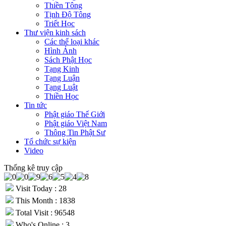
Thiền Tông
Tịnh Độ Tông
Triết Học
Thư viện kinh sách
Các thể loại khác
Hình Ảnh
Sách Phật Học
Tạng Kinh
Tạng Luận
Tạng Luật
Thiền Học
Tin tức
Phật giáo Thế Giới
Phật giáo Việt Nam
Thông Tin Phật Sư
Tổ chức sự kiện
Video
Thống kê truy cập
Visit Today : 28
This Month : 1838
Total Visit : 96548
Who's Online : 3