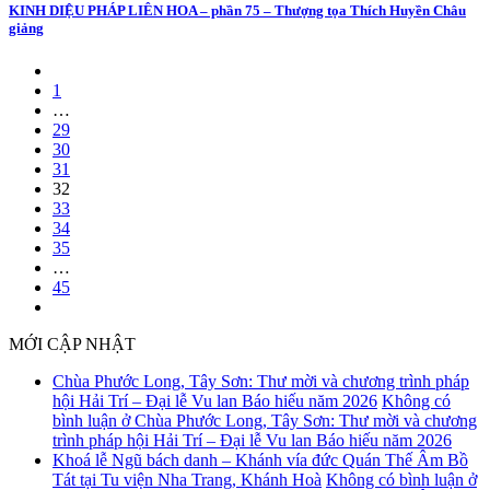
KINH DIỆU PHÁP LIÊN HOA – phần 75 – Thượng tọa Thích Huyền Châu
giảng
1
…
29
30
31
32
33
34
35
…
45
MỚI CẬP NHẬT
Chùa Phước Long, Tây Sơn: Thư mời và chương trình pháp
hội Hải Trí – Đại lễ Vu lan Báo hiếu năm 2026
Không có
bình luận
ở Chùa Phước Long, Tây Sơn: Thư mời và chương
trình pháp hội Hải Trí – Đại lễ Vu lan Báo hiếu năm 2026
Khoá lễ Ngũ bách danh – Khánh vía đức Quán Thế Âm Bồ
Tát tại Tu viện Nha Trang, Khánh Hoà
Không có bình luận
ở