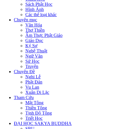
Sách Phật Học
Hình Ảnh
Các thể loại khác
Chuyên mục
Văn Hóa
Thơ Thiền
Ẩm Thực Phật Giáo
Giáo Dục
Ký Sự
Nghệ Thuật
Ngữ Văn
Sử Học
Truyện
Chuyên Đề
Nghi Lễ
Phật Đản
Vu Lan
Xuân Di Lặc
Tham Cứu
Mật Tông
Thiền Tông
Tịnh Độ Tông
Triết Học
ĐẠI HỌC SAKYA BUDDHA
SBU