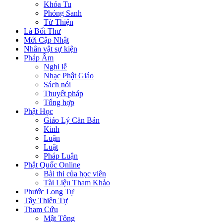
Khóa Tu
Phóng Sanh
Từ Thiện
Lá Bối Thư
Mới Cập Nhật
Nhân vật sự kiện
Pháp Âm
Nghi lễ
Nhạc Phật Giáo
Sách nói
Thuyết pháp
Tổng hợp
Phật Học
Giáo Lý Căn Bản
Kinh
Luận
Luật
Pháp Luận
Phật Quốc Online
Bài thi của học viên
Tài Liệu Tham Khảo
Phước Long Tự
Tây Thiên Tự
Tham Cứu
Mật Tông