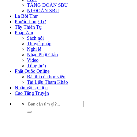
TĂNG ĐOÀN SBU
NI ĐOÀN SBU
Lá Bối Thư
Phước Long Tự
Tây Thiên Tự
Pháp Âm
Sách nói
Thuyết pháp
Nghi lễ
Nhạc Phật Giáo
Video
Tổng hợp
Phật Quốc Online
Bài thi của học viên
Tài Liệu Tham Khảo
Nhân vật sự kiện
Cao Tăng Truyện