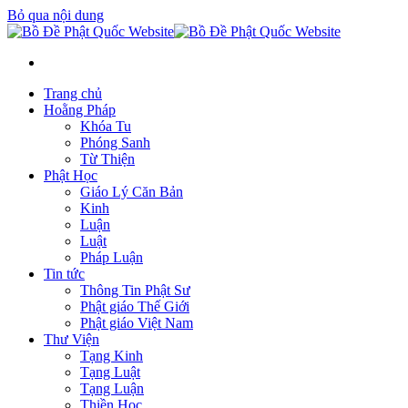
Bỏ qua nội dung
Trang chủ
Hoằng Pháp
Khóa Tu
Phóng Sanh
Từ Thiện
Phật Học
Giáo Lý Căn Bản
Kinh
Luận
Luật
Pháp Luận
Tin tức
Thông Tin Phật Sư
Phật giáo Thế Giới
Phật giáo Việt Nam
Thư Viện
Tạng Kinh
Tạng Luật
Tạng Luận
Thiền Học