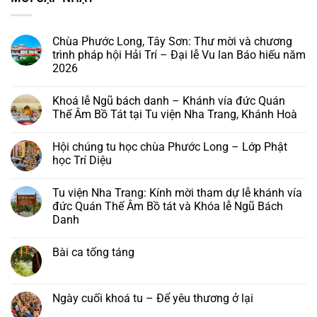
Chùa Phước Long, Tây Sơn: Thư mời và chương
trình pháp hội Hải Trí – Đại lễ Vu lan Báo hiếu năm
2026
Không
có
Khoá lễ Ngũ bách danh – Khánh vía đức Quán
bình
luận
Thế Âm Bồ Tát tại Tu viện Nha Trang, Khánh Hoà
ở
Chùa
Không
Phước
có
Hội chúng tu học chùa Phước Long – Lớp Phật
Long,
bình
Tây
luận
học Trí Diệu
Sơn:
ở
Thư
Khoá
Không
mời
lễ
có
Tu viện Nha Trang: Kính mời tham dự lễ khánh vía
và
Ngũ
bình
chương
bách
luận
đức Quán Thế Âm Bồ tát và Khóa lễ Ngũ Bách
trình
danh
ở
Danh
pháp
–
Hội
hội
Khánh
chúng
Không
Hải
vía
tu
có
Trí
đức
học
Bài ca tống táng
bình
–
Quán
chùa
luận
Đại
Thế
Phước
Không
ở
lễ
Âm
Long
có
Tu
Vu
Bồ
–
bình
viện
lan
Tát
Lớp
luận
Ngày cuối khoá tu – Để yêu thương ở lại
Nha
Báo
tại
Phật
ở
Trang:
hiếu
Tu
học
Bài
Không
Kính