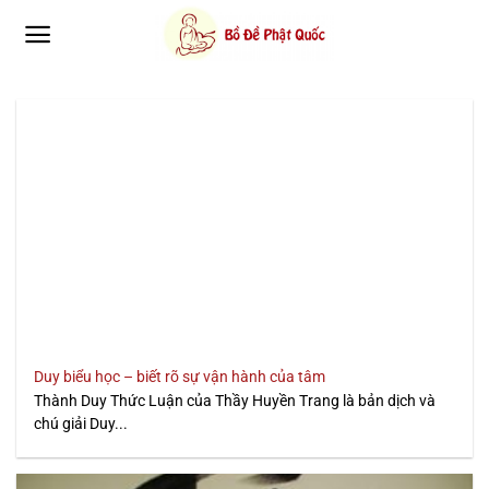
Bỏ
qua
nội
dung
Duy biểu học – biết rõ sự vận hành của tâm
Thành Duy Thức Luận của Thầy Huyền Trang là bản dịch và
chú giải Duy...