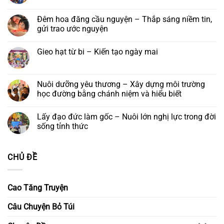
năm
viện
Trí
ca
có
mời
2026
Nha
Diệu
tống
bình
tham
Trang,
táng
luận
Đêm hoa đăng cầu nguyện – Thắp sáng niềm tin,
dự
Khánh
ở
lễ
gửi trao ước nguyện
Hoà
Ngày
khánh
cuối
vía
Không
khoá
đức
có
tu
Gieo hạt từ bi – Kiến tạo ngày mai
Quán
bình
–
Thế
luận
Để
Không
Âm
ở
yêu
có
Bồ
Đêm
thương
bình
tát
hoa
ở
luận
Nuôi dưỡng yêu thương – Xây dựng môi trường
và
đăng
lại
ở
Khóa
cầu
học đường bằng chánh niệm và hiểu biết
Gieo
lễ
nguyện
hạt
Ngũ
–
Không
từ
Bách
Thắp
có
bi
Lấy đạo đức làm gốc – Nuôi lớn nghị lực trong đời
Danh
sáng
bình
–
niềm
luận
sống tỉnh thức
Kiến
tin,
ở
tạo
gửi
Nuôi
Không
ngày
trao
dưỡng
có
mai
ước
yêu
bình
CHỦ ĐỀ
nguyện
thương
luận
–
ở
Xây
Lấy
dựng
đạo
môi
đức
Cao Tăng Truyện
trường
làm
học
gốc
đường
–
Câu Chuyện Bỏ Túi
bằng
Nuôi
chánh
lớn
niệm
nghị