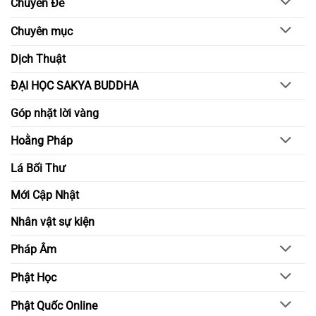
Chuyên Đề
và
lực
hiểu
trong
biết
đời
Chuyên mục
sống
tỉnh
thức
Dịch Thuật
ĐẠI HỌC SAKYA BUDDHA
Góp nhặt lời vàng
Hoằng Pháp
Lá Bối Thư
Mới Cập Nhật
Nhân vật sự kiện
Pháp Âm
Phật Học
Phật Quốc Online