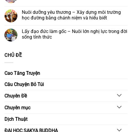
Âm
ở
yêu
có
Bồ
Đêm
thương
bình
tát
hoa
ở
luận
Nuôi dưỡng yêu thương – Xây dựng môi trường
và
đăng
lại
ở
Khóa
cầu
học đường bằng chánh niệm và hiểu biết
Gieo
lễ
nguyện
hạt
Ngũ
–
Không
từ
Bách
Thắp
có
bi
Lấy đạo đức làm gốc – Nuôi lớn nghị lực trong đời
Danh
sáng
bình
–
niềm
luận
sống tỉnh thức
Kiến
tin,
ở
tạo
gửi
Nuôi
Không
ngày
trao
dưỡng
có
mai
ước
yêu
bình
CHỦ ĐỀ
nguyện
thương
luận
–
ở
Xây
Lấy
dựng
đạo
môi
đức
Cao Tăng Truyện
trường
làm
học
gốc
đường
–
Câu Chuyện Bỏ Túi
bằng
Nuôi
chánh
lớn
niệm
nghị
Chuyên Đề
và
lực
hiểu
trong
biết
đời
Chuyên mục
sống
tỉnh
thức
Dịch Thuật
ĐẠI HỌC SAKYA BUDDHA