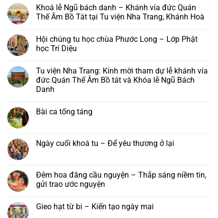
có
Khoá lễ Ngũ bách danh – Khánh vía đức Quán
bình
luận
Thế Âm Bồ Tát tại Tu viện Nha Trang, Khánh Hoà
ở
Chùa
Không
Phước
có
Hội chúng tu học chùa Phước Long – Lớp Phật
Long,
bình
Tây
luận
học Trí Diệu
Sơn:
ở
Thư
Khoá
Không
mời
lễ
có
Tu viện Nha Trang: Kính mời tham dự lễ khánh vía
và
Ngũ
bình
chương
bách
luận
đức Quán Thế Âm Bồ tát và Khóa lễ Ngũ Bách
trình
danh
ở
Danh
pháp
–
Hội
hội
Khánh
chúng
Không
Hải
vía
tu
có
Trí
đức
học
Bài ca tống táng
bình
–
Quán
chùa
luận
Đại
Thế
Phước
Không
ở
lễ
Âm
Long
có
Tu
Vu
Bồ
–
bình
viện
lan
Tát
Lớp
luận
Ngày cuối khoá tu – Để yêu thương ở lại
Nha
Báo
tại
Phật
ở
Trang:
hiếu
Tu
học
Bài
Không
Kính
năm
viện
Trí
ca
có
mời
2026
Nha
Diệu
tống
bình
tham
Trang,
táng
luận
Đêm hoa đăng cầu nguyện – Thắp sáng niềm tin,
dự
Khánh
ở
lễ
gửi trao ước nguyện
Hoà
Ngày
khánh
cuối
vía
Không
khoá
đức
có
tu
Gieo hạt từ bi – Kiến tạo ngày mai
Quán
bình
–
Thế
luận
Để
Không