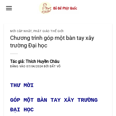
Bỏ
qua
nội
dung
MỚI CẬP NHẬT
,
PHẬT GIÁO THẾ GIỚI
Chương trình góp một bàn tay xây
trường Đại học
Tác giả: Thích Huyền Châu
ĐĂNG VÀO
07/04/2024
BỞI
ĐẤT VÕ
THƯ MỜI
GÓP MỘT BÀN TAY XÂY TRƯỜNG
ĐẠI HỌC