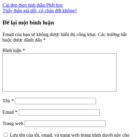
Cái đẹp theo tinh thần Phật học
Thấy thân giả dối, có chán đời không?
Để lại một bình luận
Email của bạn sẽ không được hiển thị công khai.
Các trường bắt
buộc được đánh dấu
*
Bình luận
*
Tên
*
Email
*
Trang web
Lưu tên của tôi, email, và trang web trong trình duyệt này cho