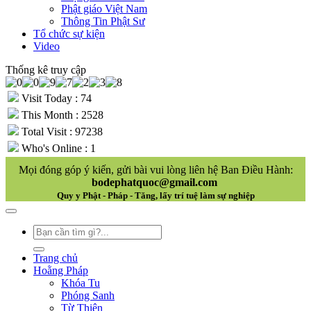
Phật giáo Việt Nam
Thông Tin Phật Sư
Tổ chức sự kiện
Video
Thống kê truy cập
Visit Today : 74
This Month : 2528
Total Visit : 97238
Who's Online : 1
Mọi đóng góp ý kiến, gửi bài vui lòng liên hệ Ban Điều Hành:
bodephatquoc@gmail.com
Quy y Phật - Pháp - Tăng, lấy trí tuệ làm sự nghiệp
Trang chủ
Hoằng Pháp
Khóa Tu
Phóng Sanh
Từ Thiện