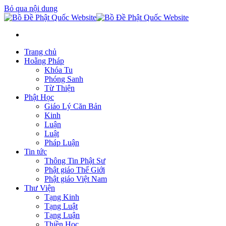
Bỏ qua nội dung
Trang chủ
Hoằng Pháp
Khóa Tu
Phóng Sanh
Từ Thiện
Phật Học
Giáo Lý Căn Bản
Kinh
Luận
Luật
Pháp Luận
Tin tức
Thông Tin Phật Sư
Phật giáo Thế Giới
Phật giáo Việt Nam
Thư Viện
Tạng Kinh
Tạng Luật
Tạng Luận
Thiền Học