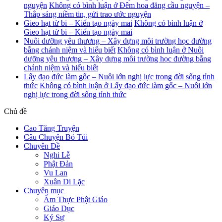
nguyện
Không có bình luận
ở Đêm hoa đăng cầu nguyện –
Thắp sáng niềm tin, gửi trao ước nguyện
Gieo hạt từ bi – Kiến tạo ngày mai
Không có bình luận
ở
Gieo hạt từ bi – Kiến tạo ngày mai
Nuôi dưỡng yêu thương – Xây dựng môi trường học đường
bằng chánh niệm và hiểu biết
Không có bình luận
ở Nuôi
dưỡng yêu thương – Xây dựng môi trường học đường bằng
chánh niệm và hiểu biết
Lấy đạo đức làm gốc – Nuôi lớn nghị lực trong đời sống tỉnh
thức
Không có bình luận
ở Lấy đạo đức làm gốc – Nuôi lớn
nghị lực trong đời sống tỉnh thức
Chủ đề
Cao Tăng Truyện
Câu Chuyện Bỏ Túi
Chuyên Đề
Nghi Lễ
Phật Đản
Vu Lan
Xuân Di Lặc
Chuyên mục
Ẩm Thực Phật Giáo
Giáo Dục
Ký Sự