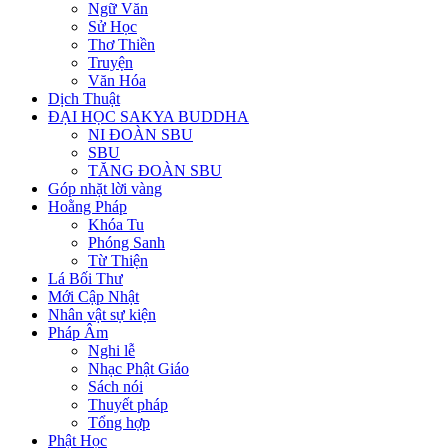
Ngữ Văn
Sử Học
Thơ Thiền
Truyện
Văn Hóa
Dịch Thuật
ĐẠI HỌC SAKYA BUDDHA
NI ĐOÀN SBU
SBU
TĂNG ĐOÀN SBU
Góp nhặt lời vàng
Hoằng Pháp
Khóa Tu
Phóng Sanh
Từ Thiện
Lá Bối Thư
Mới Cập Nhật
Nhân vật sự kiện
Pháp Âm
Nghi lễ
Nhạc Phật Giáo
Sách nói
Thuyết pháp
Tổng hợp
Phật Học