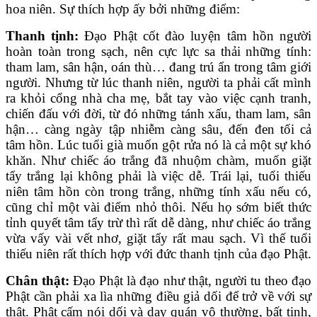
hoa niên. Sự thích hợp ấy bởi những điểm:
Thanh tịnh:
Đạo Phật cốt đào luyện tâm hồn người
hoàn toàn trong sạch, nên cực lực sa thải những tính:
tham lam, sân hận, oán thù… đang trú ẩn trong tâm giới
người. Nhưng từ lúc thanh niên, người ta phải cất mình
ra khỏi cổng nhà cha mẹ, bắt tay vào việc cạnh tranh,
chiến đấu với đời, từ đó những tánh xấu, tham lam, sân
hận… càng ngày tập nhiễm càng sâu, đến đen tối cả
tâm hồn. Lúc tuổi già muốn gột rửa nó là cả một sự khó
khăn. Như chiếc áo trắng đã nhuộm chàm, muốn giặt
tẩy trắng lại không phải là việc dễ. Trái lại, tuổi thiếu
niên tâm hồn còn trong trắng, những tính xấu nếu có,
cũng chỉ một vài điểm nhỏ thôi. Nếu họ sớm biết thức
tỉnh quyết tâm tẩy trừ thì rất dễ dàng, như chiếc áo trắng
vừa vấy vài vết nhơ, giặt tẩy rất mau sạch. Vì thế tuổi
thiếu niên rất thích hợp với đức thanh tịnh của đạo Phật.
Chân thật:
Đạo Phật là đạo như thật, người tu theo đạo
Phật cần phải xa lìa những điều giả dối để trở về với sự
thật. Phật cấm nói dối và dạy quán vô thường, bất tịnh,