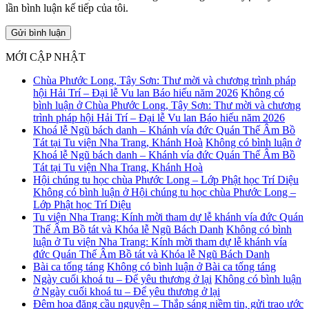
lần bình luận kế tiếp của tôi.
MỚI CẬP NHẬT
Chùa Phước Long, Tây Sơn: Thư mời và chương trình pháp
hội Hải Trí – Đại lễ Vu lan Báo hiếu năm 2026
Không có
bình luận
ở Chùa Phước Long, Tây Sơn: Thư mời và chương
trình pháp hội Hải Trí – Đại lễ Vu lan Báo hiếu năm 2026
Khoá lễ Ngũ bách danh – Khánh vía đức Quán Thế Âm Bồ
Tát tại Tu viện Nha Trang, Khánh Hoà
Không có bình luận
ở
Khoá lễ Ngũ bách danh – Khánh vía đức Quán Thế Âm Bồ
Tát tại Tu viện Nha Trang, Khánh Hoà
Hội chúng tu học chùa Phước Long – Lớp Phật học Trí Diệu
Không có bình luận
ở Hội chúng tu học chùa Phước Long –
Lớp Phật học Trí Diệu
Tu viện Nha Trang: Kính mời tham dự lễ khánh vía đức Quán
Thế Âm Bồ tát và Khóa lễ Ngũ Bách Danh
Không có bình
luận
ở Tu viện Nha Trang: Kính mời tham dự lễ khánh vía
đức Quán Thế Âm Bồ tát và Khóa lễ Ngũ Bách Danh
Bài ca tống táng
Không có bình luận
ở Bài ca tống táng
Ngày cuối khoá tu – Để yêu thương ở lại
Không có bình luận
ở Ngày cuối khoá tu – Để yêu thương ở lại
Đêm hoa đăng cầu nguyện – Thắp sáng niềm tin, gửi trao ước