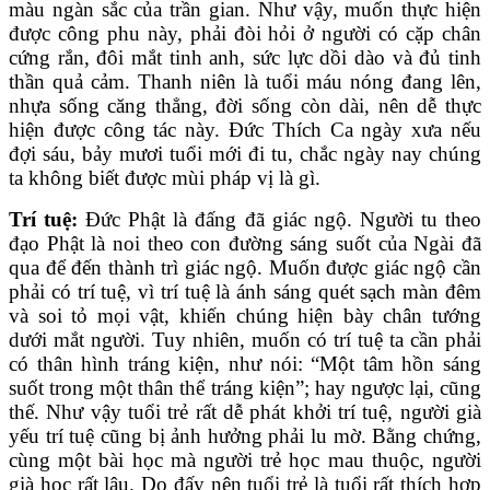
màu ngàn sắc của trần gian. Như vậy, muốn thực hiện
được công phu này, phải đòi hỏi ở người có cặp chân
cứng rắn, đôi mắt tinh anh, sức lực dồi dào và đủ tinh
thần quả cảm. Thanh niên là tuổi máu nóng đang lên,
nhựa sống căng thẳng, đời sống còn dài, nên dễ thực
hiện được công tác này. Đức Thích Ca ngày xưa nếu
đợi sáu, bảy mươi tuổi mới đi tu, chắc ngày nay chúng
ta không biết được mùi pháp vị là gì.
Trí tuệ:
Đức Phật là đấng đã giác ngộ. Người tu theo
đạo Phật là noi theo con đường sáng suốt của Ngài đã
qua để đến thành trì giác ngộ. Muốn được giác ngộ cần
phải có trí tuệ, vì trí tuệ là ánh sáng quét sạch màn đêm
và soi tỏ mọi vật, khiến chúng hiện bày chân tướng
dưới mắt người. Tuy nhiên, muốn có trí tuệ ta cần phải
có thân hình tráng kiện, như nói: “Một tâm hồn sáng
suốt trong một thân thể tráng kiện”; hay ngược lại, cũng
thế. Như vậy tuổi trẻ rất dễ phát khởi trí tuệ, người già
yếu trí tuệ cũng bị ảnh hưởng phải lu mờ. Bằng chứng,
cùng một bài học mà người trẻ học mau thuộc, người
già học rất lâu. Do đấy nên tuổi trẻ là tuổi rất thích hợp