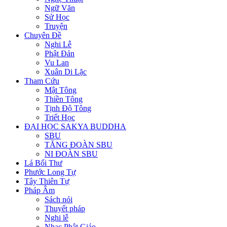
Ngữ Văn
Sử Học
Truyện
Chuyên Đề
Nghi Lễ
Phật Đản
Vu Lan
Xuân Di Lặc
Tham Cứu
Mật Tông
Thiền Tông
Tịnh Độ Tông
Triết Học
ĐẠI HỌC SAKYA BUDDHA
SBU
TĂNG ĐOÀN SBU
NI ĐOÀN SBU
Lá Bối Thư
Phước Long Tự
Tây Thiên Tự
Pháp Âm
Sách nói
Thuyết pháp
Nghi lễ
Nhạc Phật Giáo