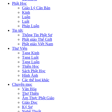
Phật Học
Giáo Lý Căn Bản
Kinh
Luận
Luật
Pháp Luận
Tin tức
Thông Tin Phật Sư
Phật giáo Thế Giới
Phật giáo Việt Nam
Thư Viện
Tạng Kinh
Tạng Luật
Tạng Luận
Thiền Học
Sách Phật Học
Hình Ảnh
Các thể loại khác
Chuyên mục
Văn Hóa
Thơ Thiền
Ẩm Thực Phật Giáo
Giáo Dục
Ký Sự
Nghệ Thuật