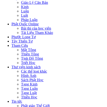
Giáo Lý Căn Bản
Kinh
Luận
Luật
Pháp Luận
Phật Quốc Online
Bài thi của học viên
Tài Liệu Tham Khảo
Phước Long Tự
Tây Thiên Tự
Tham Cứu
Mật Tông
Thiền Tông
Tịnh Độ Tông
Triết Học
Thư viện kinh sách
Các thể loại khác
Hình Ảnh
Sách Phật Học
Tạng Kinh
Tạng Luận
Tạng Luật
Thiền Học
Tin tức
Phật giáo Thế Giới