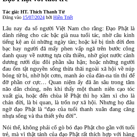
Tác giả: HT. Thích Thanh Từ
Đăng vào
15/07/2024
bởi
Hiền Triết
Lâu nay đa số người Việt Nam cho rằng: Đạo Phật là
dành riêng cho các bậc già nua tuổi tác, nhờ câu kinh
tiếng kệ an ủi những ngày tàn; hoặc kẻ bị tình đời đen
bạc hay người đã mấy phen vấp ngã trên bước công
danh quay về nương tựa cửa thiền, nhờ giọt nước cành
dương rưới dịu đôi phần sầu hận; hoặc những người
đau ốm tật nguyền sống thừa thãi ngoài xã hội về núp
bóng từ bi, nhờ hột cơm, manh áo của đàn-na tín thí để
đỡ phần cơ cực… Quan niệm ấy đã ăn sâu trong tâm
não dân chúng, nên khi thấy một thanh niên cạo tóc
xuất gia, hoặc đến chùa lễ Phật thì họ xầm xì cho là
chán đời, là bi quan, là trốn nợ xã hội. Nhưng họ đâu
ngờ đạo Phật là “đạo của tuổi thanh xuân đang căng
nhựa sống và tha thiết yêu đời”.
Nói thế, không phải cố gò bó đạo Phật cho gần với tuổi
trẻ, mà vì thật tánh của đạo Phật rất thích hợp với hàng