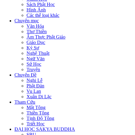
Sách Phật Học
Hình Ảnh
Các thể loại khác
Chuyên mục
Văn Hóa
Thơ Thiền
Ẩm Thực Phật Giáo
Giáo Dục
Ký Sự
Nghệ Thuật
Ngữ Văn
Sử Học
Truyện
Chuyên Đề
Nghi Lễ
Phật Đản
Vu Lan
Xuân Di Lặc
Tham Cứu
Mật Tông
Thiền Tông
Tịnh Độ Tông
Triết Học
ĐẠI HỌC SAKYA BUDDHA
SBU