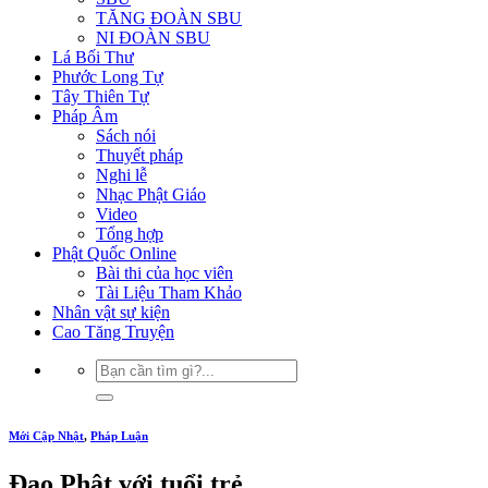
TĂNG ĐOÀN SBU
NI ĐOÀN SBU
Lá Bối Thư
Phước Long Tự
Tây Thiên Tự
Pháp Âm
Sách nói
Thuyết pháp
Nghi lễ
Nhạc Phật Giáo
Video
Tổng hợp
Phật Quốc Online
Bài thi của học viên
Tài Liệu Tham Khảo
Nhân vật sự kiện
Cao Tăng Truyện
Mới Cập Nhật
,
Pháp Luận
Đạo Phật với tuổi trẻ