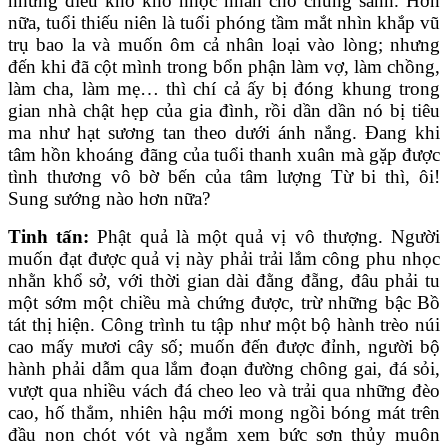
những điều khó khổ nhọc nhằn cho chúng sanh. Hơn
nữa, tuổi thiếu niên là tuổi phóng tầm mắt nhìn khắp vũ
trụ bao la và muốn ôm cả nhân loại vào lòng; nhưng
đến khi đã cột mình trong bổn phận làm vợ, làm chồng,
làm cha, làm mẹ… thì chí cả ấy bị đóng khung trong
gian nhà chật hẹp của gia đình, rồi dần dần nó bị tiêu
ma như hạt sương tan theo dưới ánh nắng. Đang khi
tâm hồn khoáng đãng của tuổi thanh xuân mà gặp được
tình thương vô bờ bến của tâm lượng Từ bi thì, ôi!
Sung sướng nào hơn nữa?
Tinh tấn:
Phật quả là một quả vị vô thượng. Người
muốn đạt được quả vị này phải trải lắm công phu nhọc
nhằn khổ sở, với thời gian dài đằng đẵng, đâu phải tu
một sớm một chiều mà chứng được, trừ những bậc Bồ
tát thị hiện. Công trình tu tập như một bộ hành trèo núi
cao mấy mươi cây số; muốn đến được đỉnh, người bộ
hành phải dẫm qua lắm đoạn đường chông gai, đá sỏi,
vượt qua nhiều vách đá cheo leo và trải qua những đèo
cao, hố thẳm, nhiên hậu mới mong ngồi bóng mát trên
đầu non chót vót và ngắm xem bức sơn thủy muôn