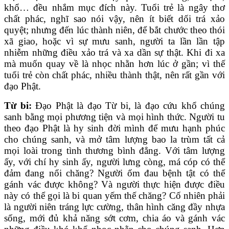
khổ… đều nhắm mục đích này. Tuổi trẻ là ngây thơ
chất phác, nghĩ sao nói vậy, nên ít biết dối trá xảo
quyệt; nhưng đến lúc thành niên, để bắt chước theo thói
xã giao, hoặc vì sự mưu sanh, người ta lần lần tập
nhiễm những điều xảo trá và xa dần sự thật. Khi đi xa
mà muốn quay về là nhọc nhằn hơn lúc ở gần; vì thế
tuổi trẻ còn chất phác, nhiều thành thật, nên rất gần với
đạo Phật.
Từ bi:
Đạo Phật là đạo Từ bi, là đạo cứu khổ chúng
sanh bằng mọi phương tiện và mọi hình thức. Người tu
theo đạo Phật là hy sinh đời mình để mưu hạnh phúc
cho chúng sanh, và mở tâm lượng bao la trùm tất cả
mọi loài trong tình thương bình đẳng. Với tâm lượng
ấy, với chí hy sinh ấy, người lưng còng, má cóp có thể
đảm đang nổi chăng? Người ốm đau bệnh tật có thể
gánh vác được không? Và người thực hiện được điều
này có thể gọi là bi quan yếm thế chăng? Cố nhiên phải
là người niên tráng lực cường, thân hình căng đầy nhựa
sống, mới đủ khả năng sớt cơm, chia áo và gánh vác