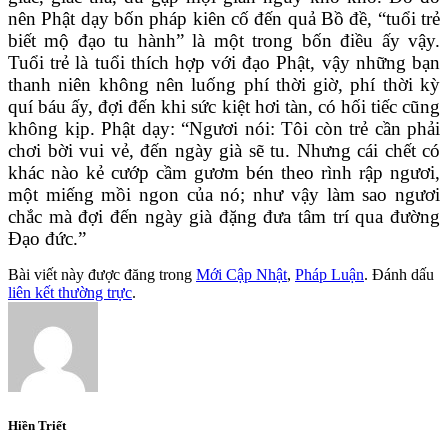
nên Phật dạy bốn pháp kiên cố đến quả Bồ đề, “tuổi trẻ
biết mộ đạo tu hành” là một trong bốn điều ấy vậy.
Tuổi trẻ là tuổi thích hợp với đạo Phật, vậy những bạn
thanh niên không nên luống phí thời giờ, phí thời kỳ
quí báu ấy, đợi đến khi sức kiệt hơi tàn, có hối tiếc cũng
không kịp. Phật dạy: “Ngươi nói: Tôi còn trẻ cần phải
chơi bời vui vẻ, đến ngày già sẽ tu. Nhưng cái chết có
khác nào kẻ cướp cầm gươm bén theo rình rập ngươi,
một miếng mồi ngon của nó; như vậy làm sao ngươi
chắc mà đợi đến ngày già đặng đưa tâm trí qua đường
Đạo đức.”
Bài viết này được đăng trong
Mới Cập Nhật
,
Pháp Luận
. Đánh dấu
liên kết thường trực
.
Hiền Triết