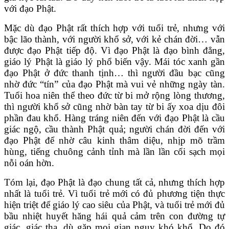
với đạo Phật.
Mặc dù đạo Phật rất thích hợp với tuổi trẻ, nhưng với
bậc lão thành, với người khổ sở, với kẻ chán đời… vẫn
được đạo Phật tiếp độ. Vì đạo Phật là đạo bình đẳng,
giáo lý Phật là giáo lý phổ biến vậy. Mái tóc xanh gần
đạo Phật ở đức thanh tịnh… thì người đầu bạc cũng
nhờ đức “tín” của đạo Phật mà vui vẻ những ngày tàn.
Tuổi hoa niên thể theo đức từ bi mở rộng lòng thương,
thì người khổ sở cũng nhờ bàn tay từ bi ấy xoa dịu đôi
phần đau khổ. Hàng tráng niên đến với đạo Phật là cầu
giác ngộ, cầu thành Phật quả; người chán đời đến với
đạo Phật để nhờ câu kinh thâm diệu, nhịp mõ trầm
hùng, tiếng chuông cảnh tỉnh mà lần lần cổi sạch mọi
nỗi oán hờn.
Tóm lại, đạo Phật là đạo chung tất cả, nhưng thích hợp
nhất là tuổi trẻ. Vì tuổi trẻ mới có đủ phương tiện thực
hiện triệt để giáo lý cao siêu của Phật, và tuổi trẻ mới đủ
bầu nhiệt huyết hăng hái quả cảm trên con đường tự
giác, giác tha, dù gặp mọi gian nguy khó khổ. Do đó