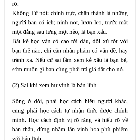
rõ.
Khổng Tử nói: chính trực, chân thành là những
người bạn có ích; nịnh nọt, lươn lẹo, trước mặt
một đằng sau lưng một nẻo, là bạn xấu.
Bất kể học vấn có cao tới đâu, đối xử tốt với
bạn thế nào, chỉ cần nhân phẩm có vấn đề, hãy
tránh xa. Nếu cứ sai lầm xem kẻ xấu là bạn bè,
sớm muộn gì bạn cũng phải trả giá đắt cho nó.
(2) Sai khi xem hư vinh là bản lĩnh
Sống ở đời, phải học cách hiểu người khác,
cũng phải học cách tự nhận thức được chính
mình. Học cách định vị rõ ràng và hiểu rõ về
bản thân, đừng nhầm lẫn vinh hoa phù phiếm
với bản lĩnh.