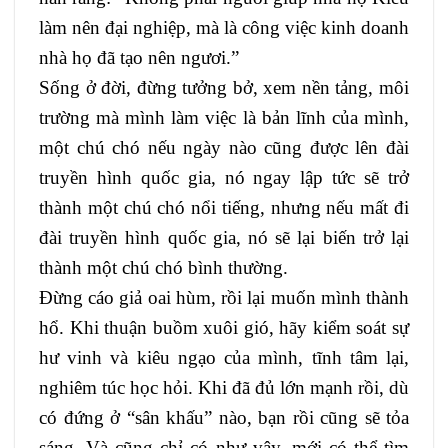
làm nên đại nghiệp, mà là công việc kinh doanh
nhà họ đã tạo nên ngươi.”
Sống ở đời, đừng tưởng bở, xem nền tảng, môi
trường mà mình làm việc là bản lĩnh của mình,
một chú chó nếu ngày nào cũng được lên đài
truyền hình quốc gia, nó ngay lập tức sẽ trở
thành một chú chó nổi tiếng, nhưng nếu mất đi
đài truyền hình quốc gia, nó sẽ lại biến trở lại
thành một chú chó bình thường.
Đừng cáo giả oai hùm, rồi lại muốn mình thành
hổ. Khi thuận buồm xuôi gió, hãy kiểm soát sự
hư vinh và kiêu ngạo của mình, tĩnh tâm lại,
nghiêm túc học hỏi. Khi đã đủ lớn mạnh rồi, dù
có đứng ở “sân khấu” nào, bạn rồi cũng sẽ tỏa
sáng. Và cũng chỉ có như vậy, mới có thể tìm