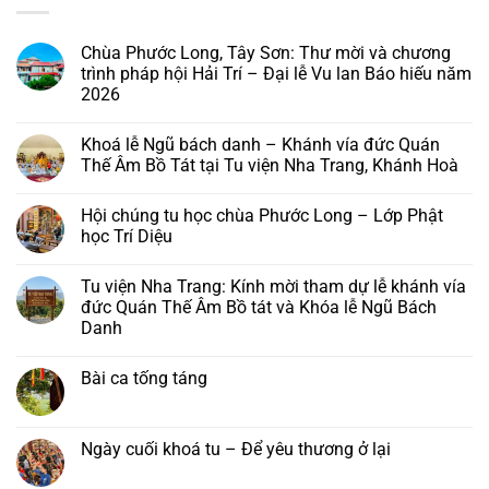
Chùa Phước Long, Tây Sơn: Thư mời và chương
trình pháp hội Hải Trí – Đại lễ Vu lan Báo hiếu năm
2026
Không
có
Khoá lễ Ngũ bách danh – Khánh vía đức Quán
bình
luận
Thế Âm Bồ Tát tại Tu viện Nha Trang, Khánh Hoà
ở
Chùa
Không
Phước
có
Hội chúng tu học chùa Phước Long – Lớp Phật
Long,
bình
Tây
luận
học Trí Diệu
Sơn:
ở
Thư
Khoá
Không
mời
lễ
có
Tu viện Nha Trang: Kính mời tham dự lễ khánh vía
và
Ngũ
bình
chương
bách
luận
đức Quán Thế Âm Bồ tát và Khóa lễ Ngũ Bách
trình
danh
ở
Danh
pháp
–
Hội
hội
Khánh
chúng
Không
Hải
vía
tu
có
Trí
đức
học
Bài ca tống táng
bình
–
Quán
chùa
luận
Đại
Thế
Phước
Không
ở
lễ
Âm
Long
có
Tu
Vu
Bồ
–
bình
viện
lan
Tát
Lớp
luận
Ngày cuối khoá tu – Để yêu thương ở lại
Nha
Báo
tại
Phật
ở
Trang:
hiếu
Tu
học
Bài
Không
Kính
năm
viện
Trí
ca
có