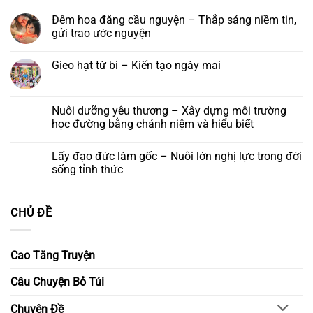
mời
2026
Nha
Diệu
tống
bình
tham
Trang,
táng
luận
Đêm hoa đăng cầu nguyện – Thắp sáng niềm tin,
dự
Khánh
ở
lễ
gửi trao ước nguyện
Hoà
Ngày
khánh
cuối
vía
Không
khoá
đức
có
tu
Gieo hạt từ bi – Kiến tạo ngày mai
Quán
bình
–
Thế
luận
Để
Không
Âm
ở
yêu
có
Bồ
Đêm
thương
bình
tát
hoa
ở
luận
Nuôi dưỡng yêu thương – Xây dựng môi trường
và
đăng
lại
ở
Khóa
cầu
học đường bằng chánh niệm và hiểu biết
Gieo
lễ
nguyện
hạt
Ngũ
–
Không
từ
Bách
Thắp
có
bi
Lấy đạo đức làm gốc – Nuôi lớn nghị lực trong đời
Danh
sáng
bình
–
niềm
luận
sống tỉnh thức
Kiến
tin,
ở
tạo
gửi
Nuôi
Không
ngày
trao
dưỡng
có
mai
ước
yêu
bình
CHỦ ĐỀ
nguyện
thương
luận
–
ở
Xây
Lấy
dựng
đạo
môi
đức
Cao Tăng Truyện
trường
làm
học
gốc
đường
–
Câu Chuyện Bỏ Túi
bằng
Nuôi
chánh
lớn
niệm
nghị
Chuyên Đề
và
lực