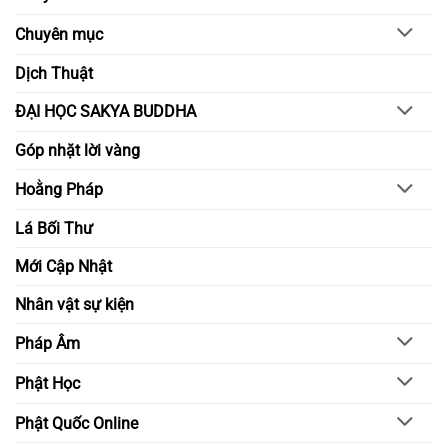
hiểu
trong
biết
đời
Chuyên mục
sống
tỉnh
thức
Dịch Thuật
ĐẠI HỌC SAKYA BUDDHA
Góp nhặt lời vàng
Hoằng Pháp
Lá Bối Thư
Mới Cập Nhật
Nhân vật sự kiện
Pháp Âm
Phật Học
Phật Quốc Online