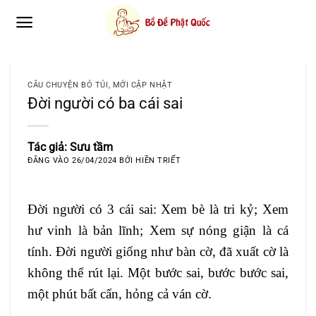
Bỏ
qua
nội
dung
CÂU CHUYỆN BỎ TÚI
,
MỚI CẬP NHẬT
Đời người có ba cái sai
Tác giả: Sưu tầm
ĐĂNG VÀO
26/04/2024
BỞI
HIỀN TRIẾT
Đời người có 3 cái sai: Xem bè là tri kỷ; Xem
hư vinh là bản lĩnh; Xem sự nóng giận là cá
tính. Đời người giống như bàn cờ, đã xuất cờ là
không thể rút lại. Một bước sai, bước bước sai,
một phút bất cẩn, hỏng cả ván cờ.