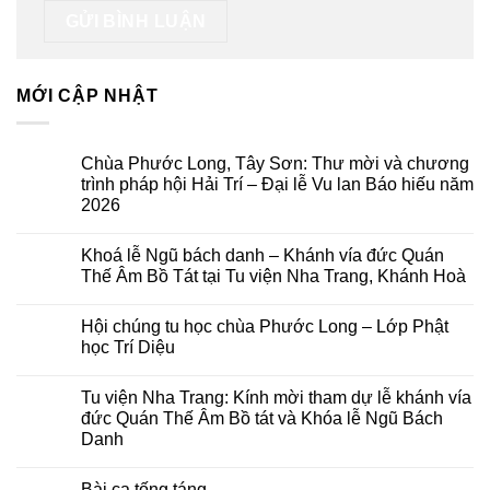
MỚI CẬP NHẬT
Chùa Phước Long, Tây Sơn: Thư mời và chương
trình pháp hội Hải Trí – Đại lễ Vu lan Báo hiếu năm
2026
Không
có
Khoá lễ Ngũ bách danh – Khánh vía đức Quán
bình
luận
Thế Âm Bồ Tát tại Tu viện Nha Trang, Khánh Hoà
ở
Chùa
Không
Phước
có
Hội chúng tu học chùa Phước Long – Lớp Phật
Long,
bình
Tây
luận
học Trí Diệu
Sơn:
ở
Thư
Khoá
Không
mời
lễ
có
Tu viện Nha Trang: Kính mời tham dự lễ khánh vía
và
Ngũ
bình
chương
bách
luận
đức Quán Thế Âm Bồ tát và Khóa lễ Ngũ Bách
trình
danh
ở
Danh
pháp
–
Hội
hội
Khánh
chúng
Không
Hải
vía
tu
có
Trí
đức
học
Bài ca tống táng
bình