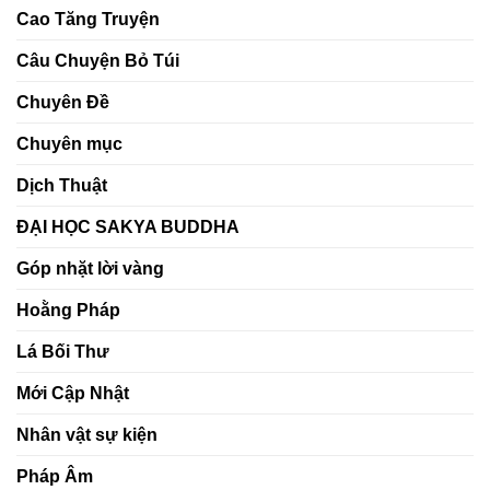
môi
đức
Cao Tăng Truyện
trường
làm
học
gốc
đường
–
Câu Chuyện Bỏ Túi
bằng
Nuôi
chánh
lớn
niệm
nghị
Chuyên Đề
và
lực
hiểu
trong
biết
đời
Chuyên mục
sống
tỉnh
thức
Dịch Thuật
ĐẠI HỌC SAKYA BUDDHA
Góp nhặt lời vàng
Hoằng Pháp
Lá Bối Thư
Mới Cập Nhật
Nhân vật sự kiện
Pháp Âm