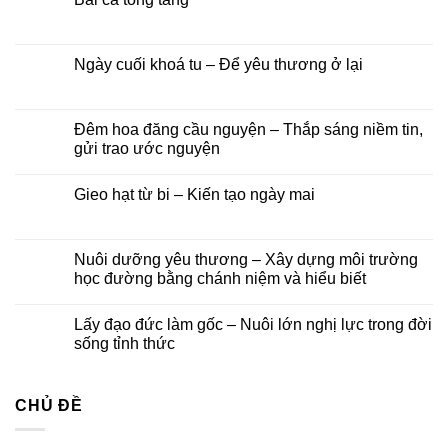
–
Quán
chùa
luận
Đại
Thế
Phước
Không
ở
lễ
Âm
Long
có
Tu
Vu
Bồ
–
bình
viện
lan
Tát
Lớp
luận
Ngày cuối khoá tu – Để yêu thương ở lại
Nha
Báo
tại
Phật
ở
Trang:
hiếu
Tu
học
Bài
Không
Kính
năm
viện
Trí
ca
có
mời
2026
Nha
Diệu
tống
bình
tham
Trang,
táng
luận
Đêm hoa đăng cầu nguyện – Thắp sáng niềm tin,
dự
Khánh
ở
lễ
gửi trao ước nguyện
Hoà
Ngày
khánh
cuối
vía
Không
khoá
đức
có
tu
Gieo hạt từ bi – Kiến tạo ngày mai
Quán
bình
–
Thế
luận
Để
Không
Âm
ở
yêu
có
Bồ
Đêm
thương
bình
tát
hoa
ở
luận
Nuôi dưỡng yêu thương – Xây dựng môi trường
và
đăng
lại
ở
Khóa
cầu
học đường bằng chánh niệm và hiểu biết
Gieo
lễ
nguyện
hạt
Ngũ
–
Không
từ
Bách
Thắp
có
bi
Lấy đạo đức làm gốc – Nuôi lớn nghị lực trong đời
Danh
sáng
bình
–
niềm
luận
sống tỉnh thức
Kiến
tin,
ở
tạo
gửi
Nuôi
Không
ngày
trao
dưỡng
có
mai
ước
yêu
bình
nguyện
thương
CHỦ ĐỀ
luận
–
ở
Xây
Lấy
dựng
đạo