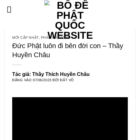
Bỏ
qua
nội
dung
MỚI CẬP NHẬT
,
PHÁP ÂM
,
VIDEO
Đức Phật luôn đi bên đời con – Thầy
Huyền Châu
Tác giả: Thầy Thích Huyền Châu
ĐĂNG VÀO
07/06/2023
BỞI
ĐẤT VÕ