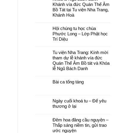
luận
Khánh vía đức Quán Thế Âm
ở
Bồ Tát tại Tu viện Nha Trang,
Chùa
Phước
Khánh Hoà
Long,
Tây
Không
Sơn:
có
Thư
Hội chúng tu học chùa
bình
mời
luận
Phước Long – Lớp Phật học
và
ở
chương
Trí Diệu
Khoá
trình
lễ
pháp
Không
Ngũ
hội
có
bách
Tu viện Nha Trang: Kính mời
Hải
bình
danh
Trí
luận
–
tham dự lễ khánh vía đức
–
ở
Khánh
Quán Thế Âm Bồ tát và Khóa
Đại
Hội
vía
lễ
chúng
đức
lễ Ngũ Bách Danh
Vu
tu
Quán
lan
học
Thế
Không
Báo
chùa
Âm
có
hiếu
Phước
Bài ca tống táng
Bồ
bình
năm
Long
Tát
luận
2026
–
Không
tại
ở
Lớp
có
Tu
Tu
Phật
bình
viện
viện
học
luận
Nha
Nha
Ngày cuối khoá tu – Để yêu
Trí
ở
Trang,
Trang:
Diệu
Bài
thương ở lại
Khánh
Kính
ca
Hoà
mời
Không
tống
tham
có
táng
dự
Đêm hoa đăng cầu nguyện –
bình
lễ
luận
khánh
Thắp sáng niềm tin, gửi trao
ở
vía
Ngày
ước nguyện
đức