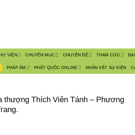
HƯ VIỆN
CHUYÊN MỤC
CHUYÊN ĐỀ
THAM CỨU
ĐẠ
PHÁP ÂM
PHẬT QUỐC ONLINE
NHÂN VẬT SỰ KIỆN
C
òa thượng Thích Viên Tánh – Phương
rang.