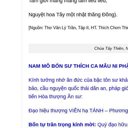
Tam giới mang mang tâm liễu liễu,
Nguyệt hoa Tây một nhật thăng Ðông).
[Nguồn: Thơ Văn Lý Trần, Tập II, HT. Thích Chơn Thi
Chùa Tây Thiên, 
NAM MÔ BỔN SƯ THÍCH CA MÂU NI PHẬ
Kính tưởng nhớ ân đức của bậc tôn sư khả 
bảo, cầu nguyện quốc thái dân an, pháp giớ
tiến Hòa thượng Ân sư:
Đạo hiệu thượng VIÊN hạ TÁNH – Phương 
Bổn tự trân trọng kính mời:
Quý đạo hữu, 