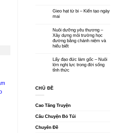
cuối
Quán
Không
khoá
Thế
có
tu
Âm
Gieo hạt từ bi – Kiến tạo ngày
bình
–
Bồ
luận
Để
mai
tát
ở
yêu
và
Đêm
thương
Không
Khóa
hoa
ở
có
lễ
đăng
lại
Nuôi dưỡng yêu thương –
bình
Ngũ
cầu
luận
Bách
Xây dựng môi trường học
nguyện
ở
Danh
–
Gieo
đường bằng chánh niệm và
Thắp
hạt
hiểu biết
sáng
từ
niềm
bi
Không
tin,
–
có
gửi
Kiến
Lấy đạo đức làm gốc – Nuôi
bình
trao
tạo
luận
ước
lớn nghị lực trong đời sống
ngày
ở
nguyện
mai
tỉnh thức
Nuôi
dưỡng
Không
yêu
có
thương
Tam
bình
–
luận
CHỦ ĐỀ
Xây
ở
o
dựng
Lấy
môi
đạo
trường
đức
học
làm
Cao Tăng Truyện
đường
gốc
bằng
–
chánh
Nuôi
Câu Chuyện Bỏ Túi
niệm
lớn
và
nghị
hiểu
lực
Chuyên Đề
biết
trong
đời