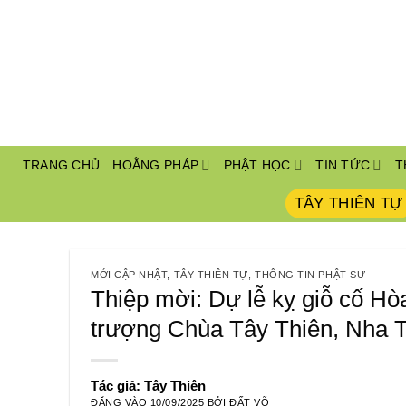
Bỏ
qua
nội
dung
TRANG CHỦ
HOẰNG PHÁP
PHẬT HỌC
TIN TỨC
T
TÂY THIÊN TỰ
MỚI CẬP NHẬT
,
TÂY THIÊN TỰ
,
THÔNG TIN PHẬT SƯ
Thiệp mời: Dự lễ kỵ giỗ cố H
trượng Chùa Tây Thiên, Nha T
Tác giả: Tây Thiên
ĐĂNG VÀO
10/09/2025
BỞI
ĐẤT VÕ