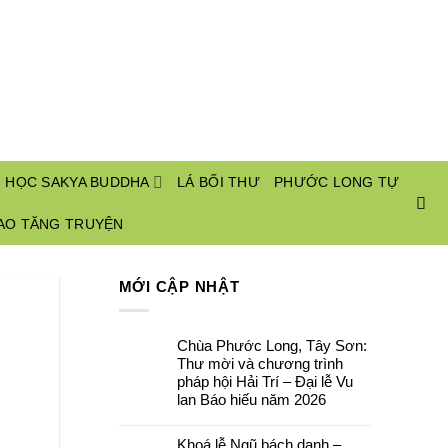
I HỌC SAKYA BUDDHA
LÁ BỐI THƯ
PHƯỚC LONG TỰ
AO TĂNG TRUYỆN
MỚI CẬP NHẬT
Chùa Phước Long, Tây Sơn:
Thư mời và chương trình
pháp hội Hải Trí – Đại lễ Vu
lan Báo hiếu năm 2026
Không
có
Khoá lễ Ngũ bách danh –
bình