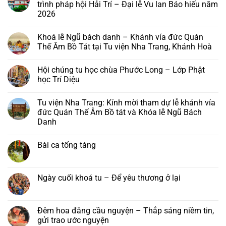
trình pháp hội Hải Trí – Đại lễ Vu lan Báo hiếu năm
2026
Không
có
Khoá lễ Ngũ bách danh – Khánh vía đức Quán
bình
luận
Thế Âm Bồ Tát tại Tu viện Nha Trang, Khánh Hoà
ở
Chùa
Không
Phước
có
Hội chúng tu học chùa Phước Long – Lớp Phật
Long,
bình
Tây
luận
học Trí Diệu
Sơn:
ở
Thư
Khoá
Không
mời
lễ
có
Tu viện Nha Trang: Kính mời tham dự lễ khánh vía
và
Ngũ
bình
chương
bách
luận
đức Quán Thế Âm Bồ tát và Khóa lễ Ngũ Bách
trình
danh
ở
Danh
pháp
–
Hội
hội
Khánh
chúng
Không
Hải
vía
tu
có
Trí
đức
học
Bài ca tống táng
bình
–
Quán
chùa
luận
Đại
Thế
Phước
Không
ở
lễ
Âm
Long
có
Tu
Vu
Bồ
–
bình
viện
lan
Tát
Lớp
luận
Ngày cuối khoá tu – Để yêu thương ở lại
Nha
Báo
tại
Phật
ở
Trang:
hiếu
Tu
học
Bài
Không
Kính
năm
viện
Trí
ca
có
mời
2026
Nha
Diệu
tống
bình
tham
Trang,
táng
luận
Đêm hoa đăng cầu nguyện – Thắp sáng niềm tin,
dự
Khánh
ở
lễ
gửi trao ước nguyện
Hoà
Ngày
khánh