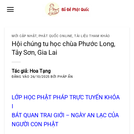
Bỏ
qua
nội
dung
MỚI CẬP NHẬT
,
PHẬT QUỐC ONLINE
,
TÀI LIỆU THAM KHẢO
Hội chúng tu học chùa Phước Long,
Tây Sơn, Gia Lai
Tác giả: Hoa Tạng
ĐĂNG VÀO
26/10/2025
BỞI
PHÁP ẤN
LỚP HỌC PHẬT PHÁP TRỰC TUYẾN KHÓA
I
BÁT QUAN TRAI GIỚI – NGÀY AN LẠC CỦA
NGƯỜI CON PHẬT