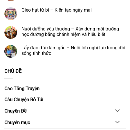
cuối
vía
Không
khoá
đức
có
tu
Gieo hạt từ bi – Kiến tạo ngày mai
Quán
bình
–
Thế
luận
Để
Không
Âm
ở
yêu
có
Bồ
Đêm
thương
bình
tát
hoa
ở
luận
Nuôi dưỡng yêu thương – Xây dựng môi trường
và
đăng
lại
ở
Khóa
cầu
học đường bằng chánh niệm và hiểu biết
Gieo
lễ
nguyện
hạt
Ngũ
–
Không
từ
Bách
Thắp
có
bi
Lấy đạo đức làm gốc – Nuôi lớn nghị lực trong đời
Danh
sáng
bình
–
niềm
luận
sống tỉnh thức
Kiến
tin,
ở
tạo
gửi
Nuôi
Không
ngày
trao
dưỡng
có
mai
ước
yêu
bình
CHỦ ĐỀ
nguyện
thương
luận
–
ở
Xây
Lấy
dựng
đạo
môi
đức
Cao Tăng Truyện
trường
làm
học
gốc
đường
–
Câu Chuyện Bỏ Túi
bằng
Nuôi
chánh
lớn
niệm
nghị
Chuyên Đề
và
lực
hiểu
trong
biết
đời
Chuyên mục
sống
tỉnh