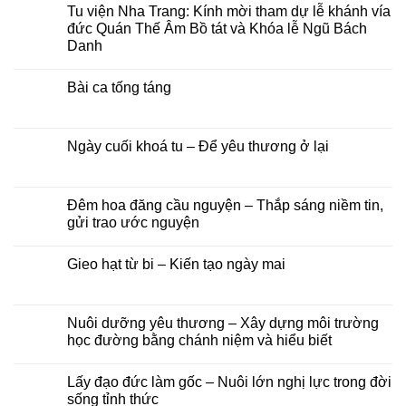
Tu viện Nha Trang: Kính mời tham dự lễ khánh vía
và
Ngũ
bình
chương
bách
luận
đức Quán Thế Âm Bồ tát và Khóa lễ Ngũ Bách
trình
danh
ở
Danh
pháp
–
Hội
hội
Khánh
chúng
Không
Hải
vía
tu
có
Trí
đức
học
Bài ca tống táng
bình
–
Quán
chùa
luận
Đại
Thế
Phước
Không
ở
lễ
Âm
Long
có
Tu
Vu
Bồ
–
bình
viện
lan
Tát
Lớp
luận
Ngày cuối khoá tu – Để yêu thương ở lại
Nha
Báo
tại
Phật
ở
Trang:
hiếu
Tu
học
Bài
Không
Kính
năm
viện
Trí
ca
có
mời
2026
Nha
Diệu
tống
bình
tham
Trang,
táng
luận
Đêm hoa đăng cầu nguyện – Thắp sáng niềm tin,
dự
Khánh
ở
lễ
gửi trao ước nguyện
Hoà
Ngày
khánh
cuối
vía
Không
khoá
đức
có
tu
Gieo hạt từ bi – Kiến tạo ngày mai
Quán
bình
–
Thế
luận
Để
Không
Âm
ở
yêu
có
Bồ
Đêm
thương
bình
tát
hoa
ở
luận
Nuôi dưỡng yêu thương – Xây dựng môi trường
và
đăng
lại
ở
Khóa
cầu
học đường bằng chánh niệm và hiểu biết
Gieo
lễ
nguyện
hạt
Ngũ
–
Không
từ
Bách
Thắp
có
bi
Lấy đạo đức làm gốc – Nuôi lớn nghị lực trong đời
Danh
sáng
bình
–
niềm
luận
sống tỉnh thức
Kiến
tin,
ở