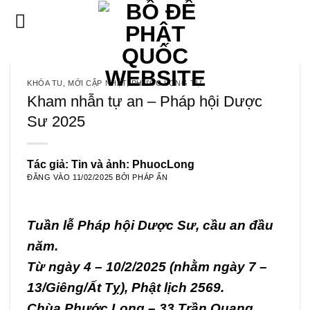
Bỏ
qua
nội
dung
KHÓA TU
,
MỚI CẬP NHẬT
,
PHƯỚC LONG TỰ
Kham nhẫn tự an – Pháp hội Dược
Sư 2025
Tác giả: Tin và ảnh: PhuocLong
ĐĂNG VÀO
11/02/2025
BỞI
PHÁP ẤN
Tuần lễ Pháp hội Dược Sư, cầu an đầu
năm.
Từ ngày 4 – 10/2/2025 (nhằm ngày 7 –
13/Giêng/Ất Tỵ), Phật lịch 2569.
Chùa Phước Long – 33 Trần Quang