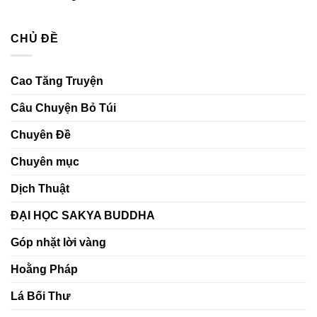
tạo
gửi
Nuôi
Không
ngày
trao
dưỡng
có
mai
ước
yêu
bình
nguyện
thương
CHỦ ĐỀ
luận
–
ở
Xây
Lấy
dựng
đạo
môi
đức
Cao Tăng Truyện
trường
làm
học
gốc
đường
–
Câu Chuyện Bỏ Túi
bằng
Nuôi
chánh
lớn
niệm
nghị
Chuyên Đề
và
lực
hiểu
trong
biết
đời
Chuyên mục
sống
tỉnh
thức
Dịch Thuật
ĐẠI HỌC SAKYA BUDDHA
Góp nhặt lời vàng
Hoằng Pháp
Lá Bối Thư