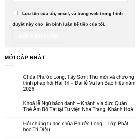
Lưu tên của tôi, email, và trang web trong trình
duyệt này cho lần bình luận kế tiếp của tôi.
MỚI CẬP NHẬT
Chùa Phước Long, Tây Sơn: Thư mời và chương
trình pháp hội Hải Trí – Đại lễ Vu lan Báo hiếu năm
2026
Không
có
Khoá lễ Ngũ bách danh – Khánh vía đức Quán
bình
luận
Thế Âm Bồ Tát tại Tu viện Nha Trang, Khánh Hoà
ở
Chùa
Không
Phước
có
Hội chúng tu học chùa Phước Long – Lớp Phật
Long,
bình
Tây
luận
học Trí Diệu
Sơn:
ở
Thư
Khoá
Không
mời
lễ
có