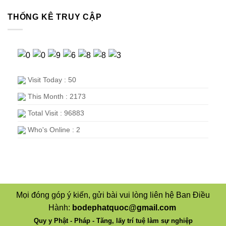
THỐNG KÊ TRUY CẬP
Visit Today : 50
This Month : 2173
Total Visit : 96883
Who's Online : 2
Mọi đóng góp ý kiến, gửi bài vui lòng liên hệ Ban Điều
Hành:
bodephatquoc@gmail.com
Quy y Phật - Pháp - Tăng, lấy trí tuệ làm sự nghiệp