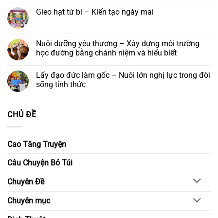
khoá
đức
có
tu
Gieo hạt từ bi – Kiến tạo ngày mai
Quán
bình
–
Thế
luận
Để
Không
Âm
ở
yêu
có
Bồ
Đêm
thương
bình
tát
hoa
ở
luận
Nuôi dưỡng yêu thương – Xây dựng môi trường
và
đăng
lại
ở
Khóa
cầu
học đường bằng chánh niệm và hiểu biết
Gieo
lễ
nguyện
hạt
Ngũ
–
Không
từ
Bách
Thắp
có
bi
Lấy đạo đức làm gốc – Nuôi lớn nghị lực trong đời
Danh
sáng
bình
–
niềm
luận
sống tỉnh thức
Kiến
tin,
ở
tạo
gửi
Nuôi
Không
ngày
trao
dưỡng
có
mai
ước
yêu
bình
CHỦ ĐỀ
nguyện
thương
luận
–
ở
Xây
Lấy
dựng
đạo
môi
đức
Cao Tăng Truyện
trường
làm
học
gốc
đường
–
Câu Chuyện Bỏ Túi
bằng
Nuôi
chánh
lớn
niệm
nghị
Chuyên Đề
và
lực
hiểu
trong
biết
đời
Chuyên mục
sống
tỉnh
thức