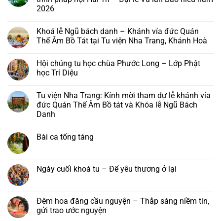
2026
Không
có
Khoá lễ Ngũ bách danh – Khánh vía đức Quán
bình
luận
Thế Âm Bồ Tát tại Tu viện Nha Trang, Khánh Hoà
ở
Chùa
Không
Phước
có
Hội chúng tu học chùa Phước Long – Lớp Phật
Long,
bình
Tây
luận
học Trí Diệu
Sơn:
ở
Thư
Khoá
Không
mời
lễ
có
Tu viện Nha Trang: Kính mời tham dự lễ khánh vía
và
Ngũ
bình
chương
bách
luận
đức Quán Thế Âm Bồ tát và Khóa lễ Ngũ Bách
trình
danh
ở
Danh
pháp
–
Hội
hội
Khánh
chúng
Không
Hải
vía
tu
có
Trí
đức
học
Bài ca tống táng
bình
–
Quán
chùa
luận
Đại
Thế
Phước
Không
ở
lễ
Âm
Long
có
Tu
Vu
Bồ
–
bình
viện
lan
Tát
Lớp
luận
Ngày cuối khoá tu – Để yêu thương ở lại
Nha
Báo
tại
Phật
ở
Trang:
hiếu
Tu
học
Bài
Không
Kính
năm
viện
Trí
ca
có
mời
2026
Nha
Diệu
tống
bình
tham
Trang,
táng
luận
Đêm hoa đăng cầu nguyện – Thắp sáng niềm tin,
dự
Khánh
ở
lễ
gửi trao ước nguyện
Hoà
Ngày
khánh
cuối
vía
Không