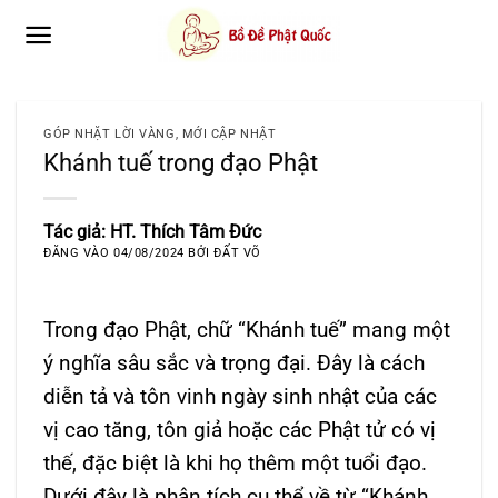
Bỏ
qua
nội
dung
GÓP NHẶT LỜI VÀNG
,
MỚI CẬP NHẬT
Khánh tuế trong đạo Phật
Tác giả: HT. Thích Tâm Đức
ĐĂNG VÀO
04/08/2024
BỞI
ĐẤT VÕ
Trong đạo Phật, chữ “Khánh tuế” mang một
ý nghĩa sâu sắc và trọng đại. Đây là cách
diễn tả và tôn vinh ngày sinh nhật của các
vị cao tăng, tôn giả hoặc các Phật tử có vị
thế, đặc biệt là khi họ thêm một tuổi đạo.
Dưới đây là phân tích cụ thể về từ “Khánh