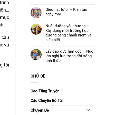
cuối
trình
Quán
Không
khoá
Thế
có
tu
Âm
riển…
Gieo hạt từ bi – Kiến tạo
bình
–
Bồ
luận
Để
ngày mai
tát
ở
yêu
m mục
và
Đêm
thương
Không
Khóa
hoa
ở
có
lễ
nh.
đăng
lại
bình
Nuôi dưỡng yêu thương –
Ngũ
cầu
luận
Bách
Xây dựng môi trường học
nguyện
ở
Danh
–
Gieo
đường bằng chánh niệm và
g cầu
Thắp
hạt
hiểu biết
sáng
từ
niềm
bi
ục vụ
Không
tin,
–
có
gửi
Kiến
Lấy đạo đức làm gốc – Nuôi
bình
trao
tạo
luận
ước
lớn nghị lực trong đời sống
ngày
ở
nguyện
mai
Nuôi
tỉnh thức
dưỡng
g tôi
Không
yêu
có
thương
bình
–
luận
Xây
CHỦ ĐỀ
ở
dựng
Lấy
môi
đạo
trường
đức
học
làm
Cao Tăng Truyện
đường
gốc
bằng
–
chánh
Nuôi
Câu Chuyện Bỏ Túi
niệm
lớn
và
nghị
hiểu
lực
biết
Chuyên Đề
trong
đời