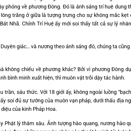
ày phóng về phương Đông. Đó là ánh sáng trí huệ dung 
 lông trắng ở giữa là tượng trưng cho sự không mắc kẹt 
Bát Nhã. Chính Trí Huệ ấy mới soi thấy tất cả sự lý nhâ
 Duyên giác… và nương theo ánh sáng đó, chúng ta cũng
mà không chiếu về phương khác? Bởi vì phương Đông d
nh bình minh xuất hiện, thì muôn vật trỗi dậy tác hành.
u trần, sáu thức. Với 18 giới ấy, không ngoài luồng “bạc
 ấy soi đủ sự tướng của muôn vạn pháp, dưới thấu địa n
m diệu của kinh Pháp Hoa.
y Phật lý thâm sâu. Ảnh tượng hào quang, nương hào 