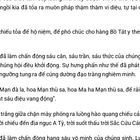
ngồi kia đã tỏa ra muôn pháp thậm thâm vi diệu, tự tại
 chiếu tỏa để hộ niệm, để phó chúc cho hàng Bồ Tát y th
đã làm chấn động sáu căn, sáu trần, sáu thức của chúng
chúng hội đều khởi động. Sự hưng phấn như thế đã phát
 ngưỡng tung ra để cúng dường đạo tràng nghiêm minh.
Mạn đà la, hoa Mạn thù sa, hoa Ma ha Mạn thù sa, để rải
t sáu điệu vang động”.
g trắng giữa chặn mày phóng ra luồng hào quang chiếu c
 chiếu đến địa ngục A Tỳ, trời suốt thấu trời Sắc Cứu Cá
 đã làm chấn động hang sâu vô minh của chúng sinh. 