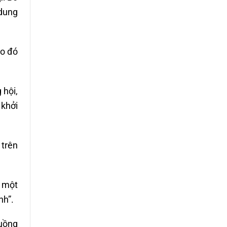
 dung
eo đó
 hội,
 khởi
 trên
ả một
nh”.
Luồng