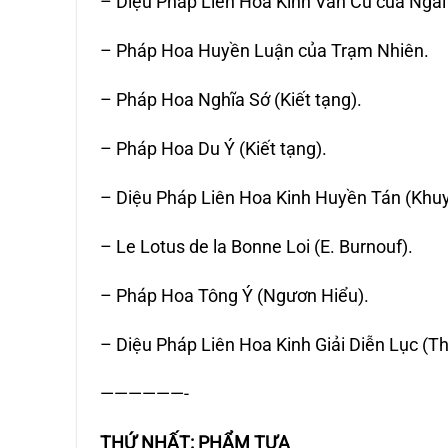
– Diệu Pháp Liên Hoa Kinh Văn Cú của Ngài T
– Pháp Hoa Huyền Luận của Trạm Nhiên.
– Pháp Hoa Nghĩa Sớ (Kiết tạng).
– Pháp Hoa Du Ý (Kiết tạng).
– Diệu Pháp Liên Hoa Kinh Huyền Tán (Khuy
– Le Lotus de la Bonne Loi (E. Burnouf).
– Pháp Hoa Tông Ý (Ngươn Hiểu).
– Diệu Pháp Liên Hoa Kinh Giải Diễn Lục (Th
——————-
THỨ NHẤT: PHẨM TỰA