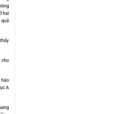
thông
ở hai
n quả
 thấy
ụ cho
h hào
gục A
quang