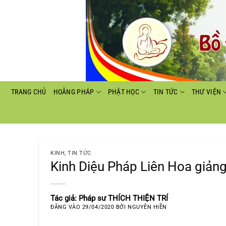
Bỏ
qua
nội
dung
TRANG CHỦ
HOẰNG PHÁP
PHẬT HỌC
TIN TỨC
THƯ VIỆN
KINH
,
TIN TỨC
Kinh Diệu Pháp Liên Hoa giản
Tác giả: Pháp sư THÍCH THIỆN TRÍ
ĐĂNG VÀO
29/04/2020
BỞI
NGUYÊN HIỀN