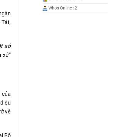
Who's Online : 2
 ngàn
 Tát,
t sở
a xứ”
g của
 diệu
rở về
ại Bồ