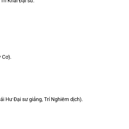
rí Khải Đại sư.
 Cơ).
ái Hư Đại sư giảng, Trí Nghiêm dịch).