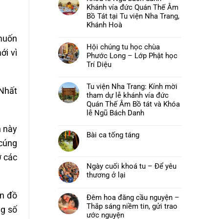
luận
Khánh vía đức Quán Thế Âm
ở
Chùa
Bồ Tát tại Tu viện Nha Trang,
Phước
Khánh Hoà
Long,
Tây
Không
 muốn
Sơn:
có
Thư
Hội chúng tu học chùa
bình
mời
ới vì
luận
Phước Long – Lớp Phật học
và
ở
chương
Khoá
Trí Diệu
trình
lễ
pháp
Không
Ngũ
hội
có
bách
Hải
Tu viện Nha Trang: Kính mời
bình
danh
“Nhất
Trí
luận
–
tham dự lễ khánh vía đức
–
ở
Khánh
Đại
Hội
Quán Thế Âm Bồ tát và Khóa
vía
lễ
chúng
đức
lễ Ngũ Bách Danh
Vu
tu
Quán
lan
học
Thế
Không
Báo
chùa
h này
Âm
có
hiếu
Phước
Bồ
Bài ca tống táng
bình
năm
Long
Tát
luận
 cúng
2026
–
Không
tại
ở
Lớp
có
Tu
Tu
ở các
Phật
bình
viện
viện
học
luận
Nha
Nha
Ngày cuối khoá tu – Để yêu
Trí
ở
Trang,
Trang:
Diệu
Bài
thương ở lại
Khánh
Kính
ca
Hoà
mời
Không
tống
tham
có
táng
dự
ín đồ
bình
Đêm hoa đăng cầu nguyện –
lễ
luận
khánh
Thắp sáng niềm tin, gửi trao
ng số
ở
vía
Ngày
ước nguyện
đức