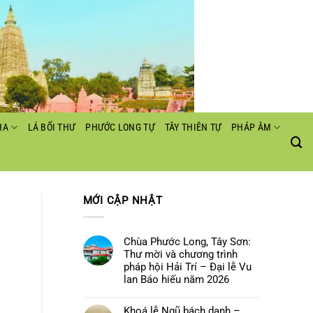
HA
LÁ BỐI THƯ
PHƯỚC LONG TỰ
TÂY THIÊN TỰ
PHÁP ÂM
MỚI CẬP NHẬT
Chùa Phước Long, Tây Sơn:
Thư mời và chương trình
pháp hội Hải Trí – Đại lễ Vu
lan Báo hiếu năm 2026
Không
có
Khoá lễ Ngũ bách danh –
bình