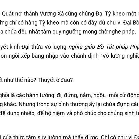
à Quật nơi thành Vương Xá cùng chúng Đại Tỳ kheo một
ững chỉ có hàng Tỳ kheo mà còn có đầy đủ chư vi Đại Bồ
 vua chúa đều nhất tâm quy ngưỡng mong chờ nghe pháp.
yết kinh Đại thừa Vô lượng
nghĩa giáo Bồ Tát pháp Phậ
ôn ngồi xếp bằng nhập vào chánh định “Vô lượng nghĩ
yết như thế nào? Thuyết ở đâu?
ghĩa là các hành tướng: đi, đứng, nằm, ngồi… mỗi cử độn
khác. Nhưng trong sự bình thường ấy lại chứa đựng cái
để dung nhiếp, để hộ niệm và phó chúc cho chúng sinh t
i của thức tâm suy lường mà thấy được. Chỉ có chư vị Đ