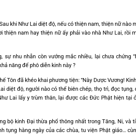
au khi Như Lai diệt độ, nếu có thiện nam, thiện nữ nào
i thiện nam hay thiện nữ ấy phải vào nhà Như Lai, rồi m
rộng, sự nhu nhẫn còn vướng mắc nhiều, lại chưa chứng 
khả năng để phô diễn kinh này ?
hế Tôn đã khéo khai phương tiện: “Này Dược Vương! Kin
i diệt độ, người nào có thể biên chép, thọ trì, đọc tụng,
hư Lai lấy y trùm thân, lại được các Đức Phật hiện tại 
ng bộ kinh Đại thừa phổ thông nhất trong Tăng, Ni, và t
inh tụng hàng ngày của các chùa, tu viện Phật giáo… cù