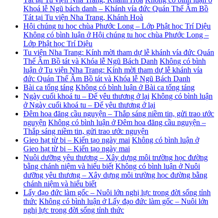
Khoá lễ Ngũ bách danh – Khánh vía đức Quán Thế Âm Bồ
Tát tại Tu viện Nha Trang, Khánh Hoà
Hội chúng tu học chùa Phước Long – Lớp Phật học Trí Diệu
Không có bình luận
ở Hội chúng tu học chùa Phước Long –
Lớp Phật học Trí Diệu
Tu viện Nha Trang: Kính mời tham dự lễ khánh vía đức Quán
Thế Âm Bồ tát và Khóa lễ Ngũ Bách Danh
Không có bình
luận
ở Tu viện Nha Trang: Kính mời tham dự lễ khánh vía
đức Quán Thế Âm Bồ tát và Khóa lễ Ngũ Bách Danh
Bài ca tống táng
Không có bình luận
ở Bài ca tống táng
Ngày cuối khoá tu – Để yêu thương ở lại
Không có bình luận
ở Ngày cuối khoá tu – Để yêu thương ở lại
Đêm hoa đăng cầu nguyện – Thắp sáng niềm tin, gửi trao ước
nguyện
Không có bình luận
ở Đêm hoa đăng cầu nguyện –
Thắp sáng niềm tin, gửi trao ước nguyện
Gieo hạt từ bi – Kiến tạo ngày mai
Không có bình luận
ở
Gieo hạt từ bi – Kiến tạo ngày mai
Nuôi dưỡng yêu thương – Xây dựng môi trường học đường
bằng chánh niệm và hiểu biết
Không có bình luận
ở Nuôi
dưỡng yêu thương – Xây dựng môi trường học đường bằng
chánh niệm và hiểu biết
Lấy đạo đức làm gốc – Nuôi lớn nghị lực trong đời sống tỉnh
thức
Không có bình luận
ở Lấy đạo đức làm gốc – Nuôi lớn
nghị lực trong đời sống tỉnh thức