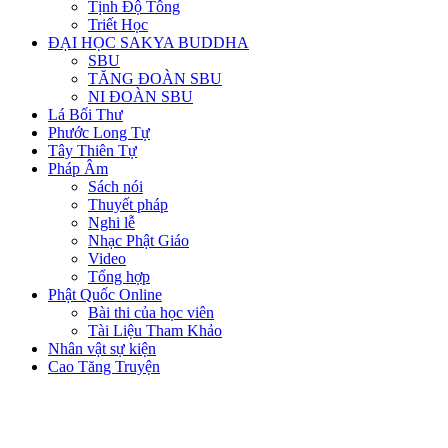
Tịnh Độ Tông
Triết Học
ĐẠI HỌC SAKYA BUDDHA
SBU
TĂNG ĐOÀN SBU
NI ĐOÀN SBU
Lá Bối Thư
Phước Long Tự
Tây Thiên Tự
Pháp Âm
Sách nói
Thuyết pháp
Nghi lễ
Nhạc Phật Giáo
Video
Tổng hợp
Phật Quốc Online
Bài thi của học viên
Tài Liệu Tham Khảo
Nhân vật sự kiện
Cao Tăng Truyện