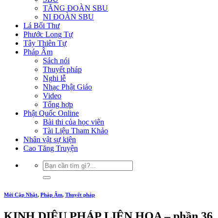
TĂNG ĐOÀN SBU
NI ĐOÀN SBU
Lá Bối Thư
Phước Long Tự
Tây Thiên Tự
Pháp Âm
Sách nói
Thuyết pháp
Nghi lễ
Nhạc Phật Giáo
Video
Tổng hợp
Phật Quốc Online
Bài thi của học viên
Tài Liệu Tham Khảo
Nhân vật sự kiện
Cao Tăng Truyện
Mới Cập Nhật
,
Pháp Âm
,
Thuyết pháp
KINH DIỆU PHÁP LIÊN HOA – phần 36