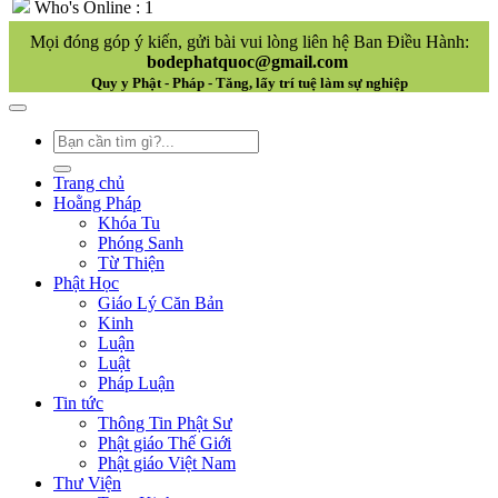
Who's Online : 1
Mọi đóng góp ý kiến, gửi bài vui lòng liên hệ Ban Điều Hành:
bodephatquoc@gmail.com
Quy y Phật - Pháp - Tăng, lấy trí tuệ làm sự nghiệp
Trang chủ
Hoằng Pháp
Khóa Tu
Phóng Sanh
Từ Thiện
Phật Học
Giáo Lý Căn Bản
Kinh
Luận
Luật
Pháp Luận
Tin tức
Thông Tin Phật Sư
Phật giáo Thế Giới
Phật giáo Việt Nam
Thư Viện