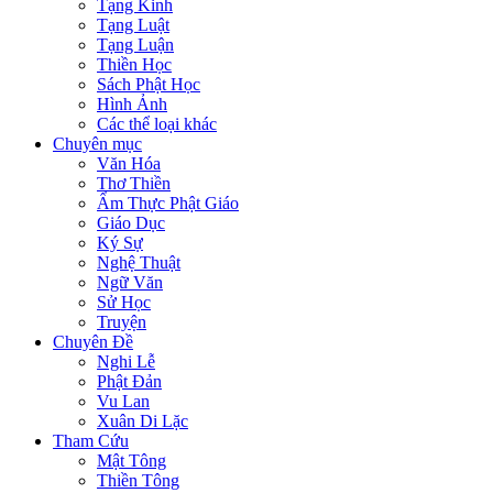
Tạng Kinh
Tạng Luật
Tạng Luận
Thiền Học
Sách Phật Học
Hình Ảnh
Các thể loại khác
Chuyên mục
Văn Hóa
Thơ Thiền
Ẩm Thực Phật Giáo
Giáo Dục
Ký Sự
Nghệ Thuật
Ngữ Văn
Sử Học
Truyện
Chuyên Đề
Nghi Lễ
Phật Đản
Vu Lan
Xuân Di Lặc
Tham Cứu
Mật Tông
Thiền Tông