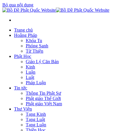
Bỏ qua nội dung
Trang chủ
Hoằng Pháp
Khóa Tu
Phóng Sanh
Từ Thiện
Phật Học
Giáo Lý Căn Bản
Kinh
Luận
Luật
Pháp Luận
Tin tức
Thông Tin Phật Sư
Phật giáo Thế Giới
Phật giáo Việt Nam
Thư Viện
Tạng Kinh
Tạng Luật
Tạng Luận
Thiền Học