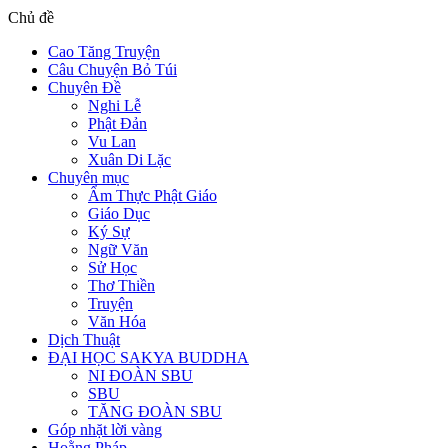
Chủ đề
Cao Tăng Truyện
Câu Chuyện Bỏ Túi
Chuyên Đề
Nghi Lễ
Phật Đản
Vu Lan
Xuân Di Lặc
Chuyên mục
Ẩm Thực Phật Giáo
Giáo Dục
Ký Sự
Ngữ Văn
Sử Học
Thơ Thiền
Truyện
Văn Hóa
Dịch Thuật
ĐẠI HỌC SAKYA BUDDHA
NI ĐOÀN SBU
SBU
TĂNG ĐOÀN SBU
Góp nhặt lời vàng
Hoằng Pháp