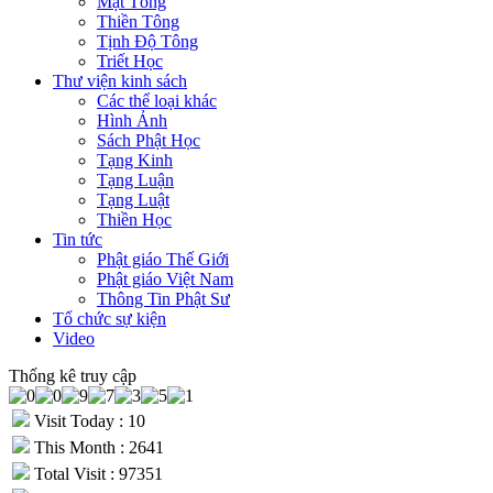
Mật Tông
Thiền Tông
Tịnh Độ Tông
Triết Học
Thư viện kinh sách
Các thể loại khác
Hình Ảnh
Sách Phật Học
Tạng Kinh
Tạng Luận
Tạng Luật
Thiền Học
Tin tức
Phật giáo Thế Giới
Phật giáo Việt Nam
Thông Tin Phật Sư
Tổ chức sự kiện
Video
Thống kê truy cập
Visit Today : 10
This Month : 2641
Total Visit : 97351