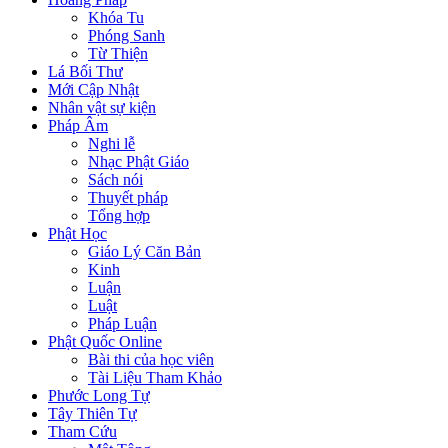
Khóa Tu
Phóng Sanh
Từ Thiện
Lá Bối Thư
Mới Cập Nhật
Nhân vật sự kiện
Pháp Âm
Nghi lễ
Nhạc Phật Giáo
Sách nói
Thuyết pháp
Tổng hợp
Phật Học
Giáo Lý Căn Bản
Kinh
Luận
Luật
Pháp Luận
Phật Quốc Online
Bài thi của học viên
Tài Liệu Tham Khảo
Phước Long Tự
Tây Thiên Tự
Tham Cứu