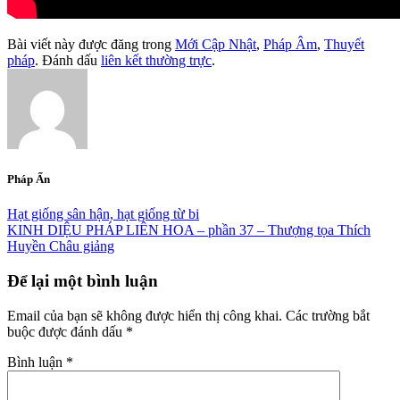
Bài viết này được đăng trong
Mới Cập Nhật
,
Pháp Âm
,
Thuyết
pháp
. Đánh dấu
liên kết thường trực
.
Pháp Ấn
Hạt giống sân hận, hạt giống từ bi
KINH DIỆU PHÁP LIÊN HOA – phần 37 – Thượng tọa Thích
Huyền Châu giảng
Để lại một bình luận
Email của bạn sẽ không được hiển thị công khai.
Các trường bắt
buộc được đánh dấu
*
Bình luận
*