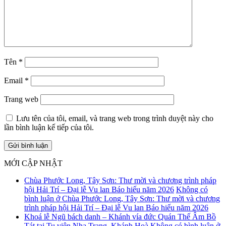
Tên
*
Email
*
Trang web
Lưu tên của tôi, email, và trang web trong trình duyệt này cho
lần bình luận kế tiếp của tôi.
MỚI CẬP NHẬT
Chùa Phước Long, Tây Sơn: Thư mời và chương trình pháp
hội Hải Trí – Đại lễ Vu lan Báo hiếu năm 2026
Không có
bình luận
ở Chùa Phước Long, Tây Sơn: Thư mời và chương
trình pháp hội Hải Trí – Đại lễ Vu lan Báo hiếu năm 2026
Khoá lễ Ngũ bách danh – Khánh vía đức Quán Thế Âm Bồ
Tát tại Tu viện Nha Trang, Khánh Hoà
Không có bình luận
ở