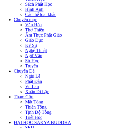
Sách Phật Học
Hình Ảnh
Các thể loại khác
Chuyên mục
Văn Hóa
Thơ Thiền
Ẩm Thực Phật Giáo
Giáo Dục
Ký Sự
Nghệ Thuật
Ngữ Văn
Sử Học
Truyện
Chuyên Đề
Nghi Lễ
Phật Đản
Vu Lan
Xuân Di Lặc
Tham Cứu
Mật Tông
Thiền Tông
Tịnh Độ Tông
Triết Học
ĐẠI HỌC SAKYA BUDDHA
SBU