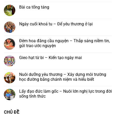
Không
Hải
vía
tu
có
Trí
đức
học
Bài ca tống táng
bình
–
Quán
chùa
luận
Đại
Thế
Phước
Không
ở
lễ
Âm
Long
có
Tu
Vu
Bồ
–
bình
viện
lan
Tát
Lớp
luận
Ngày cuối khoá tu – Để yêu thương ở lại
Nha
Báo
tại
Phật
ở
Trang:
hiếu
Tu
học
Bài
Không
Kính
năm
viện
Trí
ca
có
mời
2026
Nha
Diệu
tống
bình
tham
Trang,
táng
luận
Đêm hoa đăng cầu nguyện – Thắp sáng niềm tin,
dự
Khánh
ở
lễ
gửi trao ước nguyện
Hoà
Ngày
khánh
cuối
vía
Không
khoá
đức
có
tu
Gieo hạt từ bi – Kiến tạo ngày mai
Quán
bình
–
Thế
luận
Để
Không
Âm
ở
yêu
có
Bồ
Đêm
thương
bình
tát
hoa
ở
luận
Nuôi dưỡng yêu thương – Xây dựng môi trường
và
đăng
lại
ở
Khóa
cầu
học đường bằng chánh niệm và hiểu biết
Gieo
lễ
nguyện
hạt
Ngũ
–
Không
từ
Bách
Thắp
có
bi
Lấy đạo đức làm gốc – Nuôi lớn nghị lực trong đời
Danh
sáng
bình
–
niềm
luận
sống tỉnh thức
Kiến
tin,
ở
tạo
gửi
Nuôi
Không
ngày
trao
dưỡng
có
mai
ước
yêu
bình
CHỦ ĐỀ
nguyện
thương
luận
–
ở