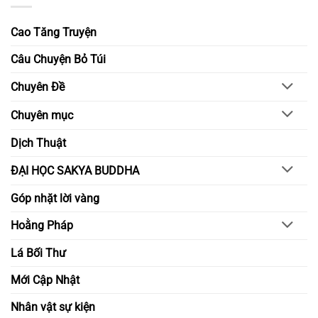
Xây
Lấy
dựng
đạo
môi
đức
Cao Tăng Truyện
trường
làm
học
gốc
đường
–
Câu Chuyện Bỏ Túi
bằng
Nuôi
chánh
lớn
niệm
nghị
Chuyên Đề
và
lực
hiểu
trong
biết
đời
Chuyên mục
sống
tỉnh
thức
Dịch Thuật
ĐẠI HỌC SAKYA BUDDHA
Góp nhặt lời vàng
Hoằng Pháp
Lá Bối Thư
Mới Cập Nhật
Nhân vật sự kiện