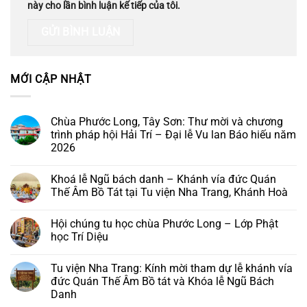
này cho lần bình luận kế tiếp của tôi.
MỚI CẬP NHẬT
Chùa Phước Long, Tây Sơn: Thư mời và chương
trình pháp hội Hải Trí – Đại lễ Vu lan Báo hiếu năm
2026
Không
có
Khoá lễ Ngũ bách danh – Khánh vía đức Quán
bình
luận
Thế Âm Bồ Tát tại Tu viện Nha Trang, Khánh Hoà
ở
Chùa
Không
Phước
có
Hội chúng tu học chùa Phước Long – Lớp Phật
Long,
bình
Tây
luận
học Trí Diệu
Sơn:
ở
Thư
Khoá
Không
mời
lễ
có
Tu viện Nha Trang: Kính mời tham dự lễ khánh vía
và
Ngũ
bình
chương
bách
luận
đức Quán Thế Âm Bồ tát và Khóa lễ Ngũ Bách
trình
danh
ở
Danh
pháp
–
Hội
hội
Khánh
chúng