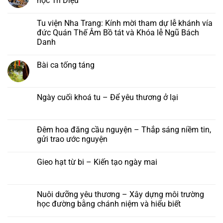
học Trí Diệu
Sơn:
ở
Thư
Khoá
Không
mời
lễ
có
Tu viện Nha Trang: Kính mời tham dự lễ khánh vía
và
Ngũ
bình
chương
bách
luận
đức Quán Thế Âm Bồ tát và Khóa lễ Ngũ Bách
trình
danh
ở
Danh
pháp
–
Hội
hội
Khánh
chúng
Không
Hải
vía
tu
có
Trí
đức
học
Bài ca tống táng
bình
–
Quán
chùa
luận
Đại
Thế
Phước
Không
ở
lễ
Âm
Long
có
Tu
Vu
Bồ
–
bình
viện
lan
Tát
Lớp
luận
Ngày cuối khoá tu – Để yêu thương ở lại
Nha
Báo
tại
Phật
ở
Trang:
hiếu
Tu
học
Bài
Không
Kính
năm
viện
Trí
ca
có
mời
2026
Nha
Diệu
tống
bình
tham
Trang,
táng
luận
Đêm hoa đăng cầu nguyện – Thắp sáng niềm tin,
dự
Khánh
ở
lễ
gửi trao ước nguyện
Hoà
Ngày
khánh
cuối
vía
Không
khoá
đức
có
tu
Gieo hạt từ bi – Kiến tạo ngày mai
Quán
bình
–
Thế
luận
Để
Không
Âm
ở
yêu
có
Bồ
Đêm
thương
bình
tát
hoa
ở
luận
Nuôi dưỡng yêu thương – Xây dựng môi trường
và
đăng
lại
ở
Khóa
cầu
học đường bằng chánh niệm và hiểu biết
Gieo
lễ
nguyện
hạt
Ngũ
–
Không
từ
Bách
Thắp
có