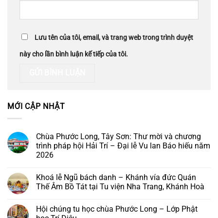
Lưu tên của tôi, email, và trang web trong trình duyệt
này cho lần bình luận kế tiếp của tôi.
MỚI CẬP NHẬT
Chùa Phước Long, Tây Sơn: Thư mời và chương
trình pháp hội Hải Trí – Đại lễ Vu lan Báo hiếu năm
2026
Không
có
Khoá lễ Ngũ bách danh – Khánh vía đức Quán
bình
luận
Thế Âm Bồ Tát tại Tu viện Nha Trang, Khánh Hoà
ở
Chùa
Không
Phước
có
Hội chúng tu học chùa Phước Long – Lớp Phật
Long,
bình
Tây
luận