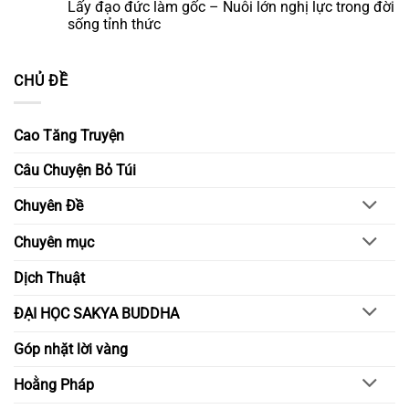
bi
Lấy đạo đức làm gốc – Nuôi lớn nghị lực trong đời
Danh
sáng
bình
–
niềm
luận
sống tỉnh thức
Kiến
tin,
ở
tạo
gửi
Nuôi
Không
ngày
trao
dưỡng
có
mai
ước
yêu
bình
CHỦ ĐỀ
nguyện
thương
luận
–
ở
Xây
Lấy
dựng
đạo
môi
đức
Cao Tăng Truyện
trường
làm
học
gốc
đường
–
Câu Chuyện Bỏ Túi
bằng
Nuôi
chánh
lớn
niệm
nghị
Chuyên Đề
và
lực
hiểu
trong
biết
đời
Chuyên mục
sống
tỉnh
thức
Dịch Thuật
ĐẠI HỌC SAKYA BUDDHA
Góp nhặt lời vàng
Hoằng Pháp