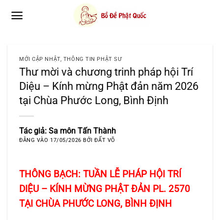
Bỏ
qua
nội
dung
MỚI CẬP NHẬT
,
THÔNG TIN PHẬT SƯ
Thư mời và chương trinh pháp hội Trí
Diệu – Kính mừng Phật đản năm 2026
tại Chùa Phước Long, Bình Định
Tác giả: Sa môn Tấn Thành
ĐĂNG VÀO
17/05/2026
BỞI
ĐẤT VÕ
THÔNG BẠCH: TUẦN LỄ PHÁP HỘI TRÍ
DIỆU – KÍNH MỪNG PHẬT ĐẢN PL. 2570
TẠI CHÙA PHƯỚC LONG, BÌNH ĐỊNH