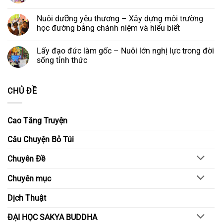
yêu
có
Bồ
Đêm
thương
bình
tát
hoa
ở
luận
Nuôi dưỡng yêu thương – Xây dựng môi trường
và
đăng
lại
ở
Khóa
cầu
học đường bằng chánh niệm và hiểu biết
Gieo
lễ
nguyện
hạt
Ngũ
–
Không
từ
Bách
Thắp
có
bi
Lấy đạo đức làm gốc – Nuôi lớn nghị lực trong đời
Danh
sáng
bình
–
niềm
luận
sống tỉnh thức
Kiến
tin,
ở
tạo
gửi
Nuôi
Không
ngày
trao
dưỡng
có
mai
ước
yêu
bình
CHỦ ĐỀ
nguyện
thương
luận
–
ở
Xây
Lấy
dựng
đạo
môi
đức
Cao Tăng Truyện
trường
làm
học
gốc
đường
–
Câu Chuyện Bỏ Túi
bằng
Nuôi
chánh
lớn
niệm
nghị
Chuyên Đề
và
lực
hiểu
trong
biết
đời
Chuyên mục
sống
tỉnh
thức
Dịch Thuật
ĐẠI HỌC SAKYA BUDDHA