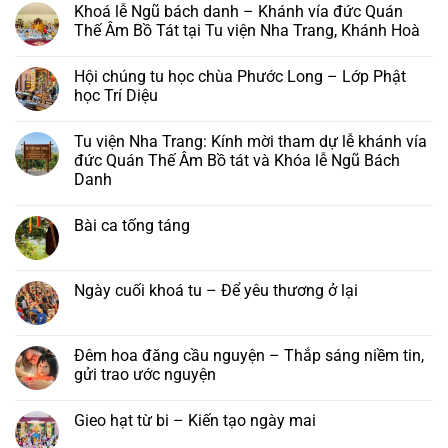
Khoá lễ Ngũ bách danh – Khánh vía đức Quán
bình
luận
Thế Âm Bồ Tát tại Tu viện Nha Trang, Khánh Hoà
ở
Chùa
Không
Phước
có
Hội chúng tu học chùa Phước Long – Lớp Phật
Long,
bình
Tây
luận
học Trí Diệu
Sơn:
ở
Thư
Khoá
Không
mời
lễ
có
Tu viện Nha Trang: Kính mời tham dự lễ khánh vía
và
Ngũ
bình
chương
bách
luận
đức Quán Thế Âm Bồ tát và Khóa lễ Ngũ Bách
trình
danh
ở
Danh
pháp
–
Hội
hội
Khánh
chúng
Không
Hải
vía
tu
có
Trí
đức
học
Bài ca tống táng
bình
–
Quán
chùa
luận
Đại
Thế
Phước
Không
ở
lễ
Âm
Long
có
Tu
Vu
Bồ
–
bình
viện
lan
Tát
Lớp
luận
Ngày cuối khoá tu – Để yêu thương ở lại
Nha
Báo
tại
Phật
ở
Trang:
hiếu
Tu
học
Bài
Không
Kính
năm
viện
Trí
ca
có
mời
2026
Nha
Diệu
tống
bình
tham
Trang,
táng
luận
Đêm hoa đăng cầu nguyện – Thắp sáng niềm tin,
dự
Khánh
ở
lễ
gửi trao ước nguyện
Hoà
Ngày
khánh
cuối
vía
Không
khoá
đức
có
tu
Gieo hạt từ bi – Kiến tạo ngày mai
Quán
bình
–
Thế
luận
Để
Không
Âm
ở