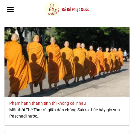
Bỏ
qua
nội
dung
Phạm hạnh thanh tịnh thì không cãi nhau
Một thời Thế Tôn trú giữa dân chúng Sakka. Lúc bấy giờ vua
Pasenadi nước...