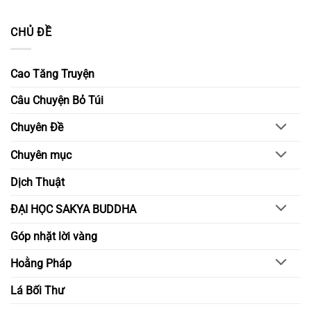
gửi
Nuôi
Không
ngày
trao
dưỡng
có
mai
ước
yêu
bình
CHỦ ĐỀ
nguyện
thương
luận
–
ở
Xây
Lấy
dựng
đạo
môi
đức
Cao Tăng Truyện
trường
làm
học
gốc
đường
–
Câu Chuyện Bỏ Túi
bằng
Nuôi
chánh
lớn
niệm
nghị
Chuyên Đề
và
lực
hiểu
trong
biết
đời
Chuyên mục
sống
tỉnh
thức
Dịch Thuật
ĐẠI HỌC SAKYA BUDDHA
Góp nhặt lời vàng
Hoằng Pháp
Lá Bối Thư