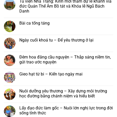
Tu viện Nha Trang: Kính mời tham dự lễ khánh vía
và
Ngũ
bình
chương
bách
luận
đức Quán Thế Âm Bồ tát và Khóa lễ Ngũ Bách
trình
danh
ở
Danh
pháp
–
Hội
hội
Khánh
chúng
Không
Hải
vía
tu
có
Trí
đức
học
Bài ca tống táng
bình
–
Quán
chùa
luận
Đại
Thế
Phước
Không
ở
lễ
Âm
Long
có
Tu
Vu
Bồ
–
bình
viện
lan
Tát
Lớp
luận
Ngày cuối khoá tu – Để yêu thương ở lại
Nha
Báo
tại
Phật
ở
Trang:
hiếu
Tu
học
Bài
Không
Kính
năm
viện
Trí
ca
có
mời
2026
Nha
Diệu
tống
bình
tham
Trang,
táng
luận
Đêm hoa đăng cầu nguyện – Thắp sáng niềm tin,
dự
Khánh
ở
lễ
gửi trao ước nguyện
Hoà
Ngày
khánh
cuối
vía
Không
khoá
đức
có
tu
Gieo hạt từ bi – Kiến tạo ngày mai
Quán
bình
–
Thế
luận
Để
Không
Âm
ở
yêu
có
Bồ
Đêm
thương
bình
tát
hoa
ở
luận
Nuôi dưỡng yêu thương – Xây dựng môi trường
và
đăng
lại
ở
Khóa
cầu
học đường bằng chánh niệm và hiểu biết
Gieo
lễ
nguyện
hạt
Ngũ
–
Không
từ
Bách
Thắp
có
bi
Lấy đạo đức làm gốc – Nuôi lớn nghị lực trong đời
Danh
sáng
bình
–
niềm
luận
sống tỉnh thức
Kiến
tin,
ở
tạo