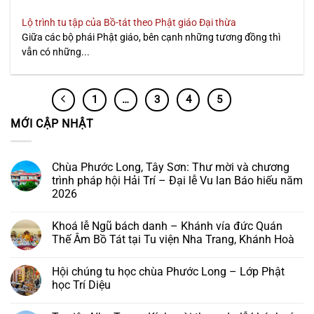
Lộ trình tu tập của Bồ-tát theo Phật giáo Đại thừa
Giữa các bộ phái Phật giáo, bên cạnh những tương đồng thì
vẫn có những...
1
…
3
4
5
6
MỚI CẬP NHẬT
Chùa Phước Long, Tây Sơn: Thư mời và chương
trình pháp hội Hải Trí – Đại lễ Vu lan Báo hiếu năm
2026
Không
có
Khoá lễ Ngũ bách danh – Khánh vía đức Quán
bình
luận
Thế Âm Bồ Tát tại Tu viện Nha Trang, Khánh Hoà
ở
Chùa
Không
Phước
có
Hội chúng tu học chùa Phước Long – Lớp Phật
Long,
bình
Tây
luận
học Trí Diệu
Sơn:
ở
Thư
Khoá
Không
mời
lễ
có