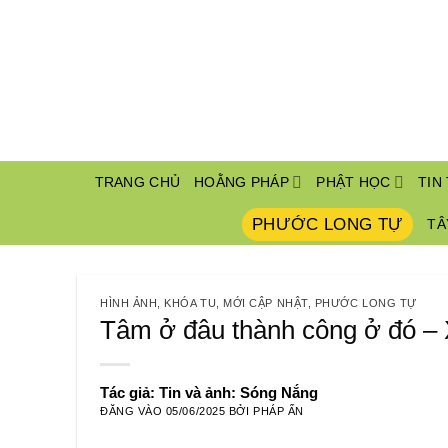
Bỏ
qua
nội
dung
TRANG CHỦ
HOẰNG PHÁP
PHẬT HỌC
TIN
PHƯỚC LONG TỰ
TÂ
HÌNH ẢNH
,
KHÓA TU
,
MỚI CẬP NHẬT
,
PHƯỚC LONG TỰ
Tâm ở đâu thành công ở đó – 
Tác giả: Tin và ảnh: Sóng Nắng
ĐĂNG VÀO
05/06/2025
BỞI
PHÁP ẤN