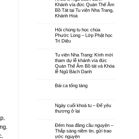
luận
Khánh vía đức Quán Thế Âm
ở
Bồ Tát tại Tu viện Nha Trang,
Chùa
Phước
Khánh Hoà
Long,
Tây
Không
Sơn:
có
Thư
Hội chúng tu học chùa
bình
mời
luận
Phước Long – Lớp Phật học
và
ở
chương
Trí Diệu
Khoá
trình
lễ
pháp
Không
Ngũ
hội
có
bách
Tu viện Nha Trang: Kính mời
Hải
bình
danh
Trí
luận
–
tham dự lễ khánh vía đức
–
ở
Khánh
Quán Thế Âm Bồ tát và Khóa
Đại
Hội
vía
lễ
chúng
đức
lễ Ngũ Bách Danh
Vu
tu
Quán
lan
học
Thế
Không
Báo
chùa
Âm
có
hiếu
Phước
Bài ca tống táng
Bồ
bình
năm
Long
Tát
luận
2026
–
Không
tại
ở
Lớp
có
Tu
Tu
Phật
bình
viện
viện
học
luận
Nha
Nha
Ngày cuối khoá tu – Để yêu
Trí
ở
Trang,
Trang:
Diệu
Bài
thương ở lại
Khánh
Kính
ca
Hoà
mời
p,
Không
tống
tham
có
táng
dự
Đêm hoa đăng cầu nguyện –
bình
ng.
lễ
luận
khánh
Thắp sáng niềm tin, gửi trao
ở
vía
c,
Ngày
ước nguyện
đức