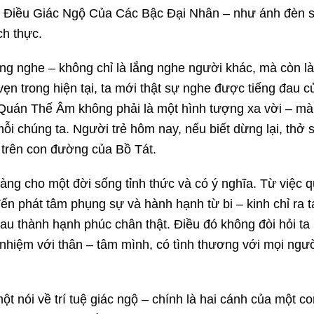
Điều Giác Ngộ Của Các Bậc Đại Nhân – như ánh đèn s
ch thực.
g nghe – không chỉ là lắng nghe người khác, mà còn l
vẹn trong hiện tại, ta mới thật sự nghe được tiếng đau c
t Quán Thế Âm không phải là một hình tượng xa vời – mà
ỗi chúng ta. Người trẻ hôm nay, nếu biết dừng lại, thở 
i trên con đường của Bồ Tát.
àng cho một đời sống tỉnh thức và có ý nghĩa. Từ việc 
ến phát tâm phụng sự và hành hạnh từ bi – kinh chỉ ra 
au thành hạnh phúc chân thật. Điều đó không đòi hỏi ta 
h nhiệm với thân – tâm mình, có tình thương với mọi ngư
ột nói về trí tuệ giác ngộ – chính là hai cánh của một c