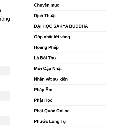
sống
Chuyên mục
tỉnh
h
thức
Dịch Thuật
trồng
ĐẠI HỌC SAKYA BUDDHA
Góp nhặt lời vàng
Hoằng Pháp
Lá Bối Thư
Mới Cập Nhật
Nhân vật sự kiện
Pháp Âm
Phật Học
Phật Quốc Online
Phước Long Tự