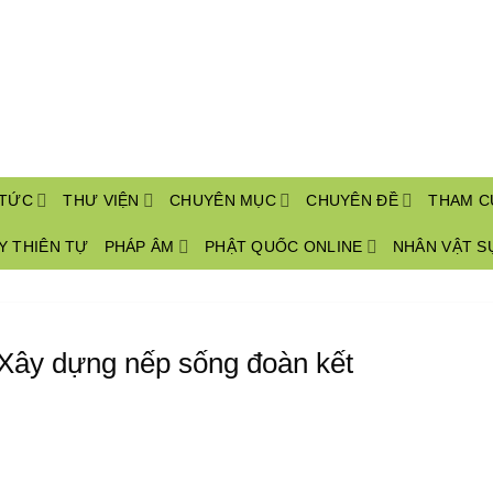
 TỨC
THƯ VIỆN
CHUYÊN MỤC
CHUYÊN ĐỀ
THAM 
Y THIÊN TỰ
PHÁP ÂM
PHẬT QUỐC ONLINE
NHÂN VẬT S
Xây dựng nếp sống đoàn kết