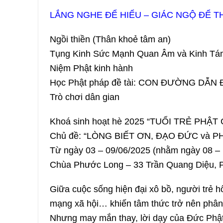
LẮNG NGHE ĐỂ HIỂU – GIÁC NGỘ ĐỂ 
Ngồi thiền (Thân khoẻ tâm an)
Tụng Kinh Sức Mạnh Quan Âm và Kinh Tá
Niệm Phật kinh hành
Học Phật pháp đề tài: CON ĐƯỜNG DẪN 
Trò chơi dân gian
Khoá sinh hoạt hè 2025 “TUỔI TRẺ PHẬT 
Chủ đề: “LÒNG BIẾT ƠN, ĐẠO ĐỨC và P
Từ ngày 03 – 09/06/2025 (nhằm ngày 08 – 1
Chùa Phước Long – 33 Trần Quang Diệu, P
Giữa cuộc sống hiện đại xô bồ, người trẻ 
mạng xã hội… khiến tâm thức trở nên phân t
Nhưng may mắn thay, lời dạy của Đức Phật