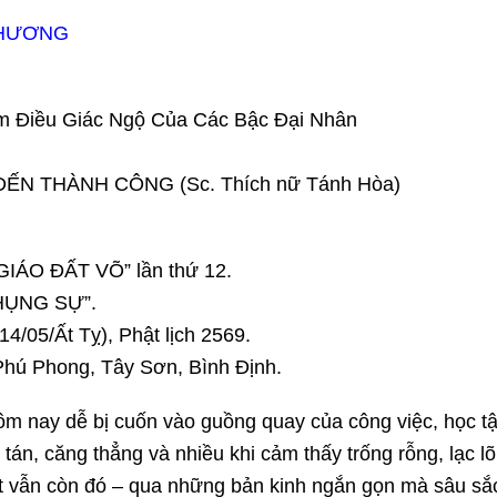
THƯƠNG
m Điều Giác Ngộ Của Các Bậc Đại Nhân
ĐẾN THÀNH CÔNG (Sc. Thích nữ Tánh Hòa)
GIÁO ĐẤT VÕ” lần thứ 12.
HỤNG SỰ”.
4/05/Ất Tỵ), Phật lịch 2569.
hú Phong, Tây Sơn, Bình Định.
hôm nay dễ bị cuốn vào guồng quay của công việc, học tậ
án, căng thẳng và nhiều khi cảm thấy trống rỗng, lạc lõ
 vẫn còn đó – qua những bản kinh ngắn gọn mà sâu sắ