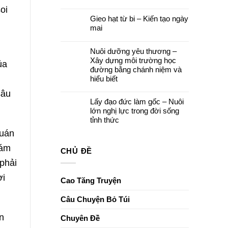
cuối
Quán
Không
khoá
oi
Thế
có
tu
Âm
Gieo hạt từ bi – Kiến tạo ngày
bình
–
Bồ
luận
Để
mai
tát
ở
yêu
và
Đêm
thương
Không
Khóa
hoa
ở
có
lễ
à
đăng
lại
Nuôi dưỡng yêu thương –
bình
Ngũ
cầu
luận
Bách
Xây dựng môi trường học
nguyện
ủa
ở
Danh
–
Gieo
đường bằng chánh niệm và
Thắp
hạt
hiểu biết
sáng
từ
niềm
bi
Không
sâu
tin,
–
có
gửi
Kiến
Lấy đạo đức làm gốc – Nuôi
bình
trao
tạo
luận
ước
lớn nghị lực trong đời sống
ngày
ở
nguyện
mai
tỉnh thức
Nuôi
dưỡng
Không
quán
yêu
có
thương
bình
–
tám
luận
CHỦ ĐỀ
Xây
ở
dựng
phải
Lấy
môi
đạo
trường
đức
học
ời
làm
Cao Tăng Truyện
đường
gốc
bằng
–
chánh
Nuôi
Câu Chuyện Bỏ Túi
niệm
lớn
và
nghị
hiểu
on
lực
Chuyên Đề
biết
trong
đời