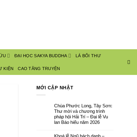
CỨU
ĐẠI HỌC SAKYA BUDDHA
LÁ BỐI THƯ
Ự KIỆN
CAO TĂNG TRUYỆN
MỚI CẬP NHẬT
Chùa Phước Long, Tây Sơn:
Thư mời và chương trình
pháp hội Hải Trí – Đại lễ Vu
lan Báo hiếu năm 2026
Không
có
Khoá lễ Ngũ bách danh –
bình