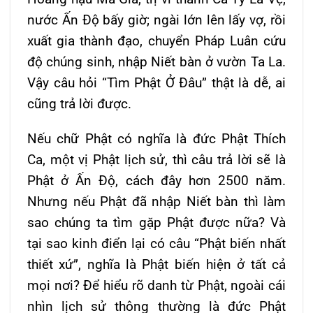
nước Ấn Ðộ bấy giờ; ngài lớn lên lấy vợ, rồi
xuất gia thành đạo, chuyển Pháp Luân cứu
độ chúng sinh, nhập Niết bàn ở vườn Ta La.
Vậy câu hỏi “Tìm Phật Ở Ðâu” thật là dễ, ai
cũng trả lời được.
Nếu chữ Phật có nghĩa là đức Phật Thích
Ca, một vị Phật lịch sử, thì câu trả lời sẽ là
Phật ở Ấn Ðộ, cách đây hơn 2500 năm.
Nhưng nếu Phật đã nhập Niết bàn thì làm
sao chúng ta tìm gặp Phật được nữa? Và
tại sao kinh điển lại có câu “Phật biến nhất
thiết xứ”, nghĩa là Phật biến hiện ở tất cả
mọi nơi? Ðể hiểu rõ danh từ Phật, ngoài cái
nhìn lịch sử thông thường là đức Phật