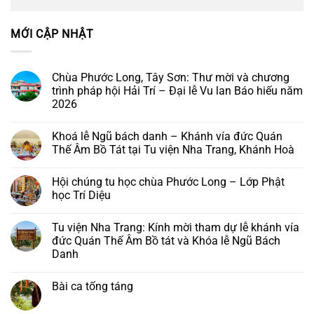
MỚI CẬP NHẬT
Chùa Phước Long, Tây Sơn: Thư mời và chương
trình pháp hội Hải Trí – Đại lễ Vu lan Báo hiếu năm
2026
Không
có
Khoá lễ Ngũ bách danh – Khánh vía đức Quán
bình
luận
Thế Âm Bồ Tát tại Tu viện Nha Trang, Khánh Hoà
ở
Chùa
Không
Phước
có
Hội chúng tu học chùa Phước Long – Lớp Phật
Long,
bình
Tây
luận
học Trí Diệu
Sơn:
ở
Thư
Khoá
Không
mời
lễ
có
Tu viện Nha Trang: Kính mời tham dự lễ khánh vía
và
Ngũ
bình
chương
bách
luận
đức Quán Thế Âm Bồ tát và Khóa lễ Ngũ Bách
trình
danh
ở
Danh
pháp
–
Hội
hội
Khánh
chúng
Không
Hải
vía
tu
có
Trí
đức
học
Bài ca tống táng
bình
–
Quán
chùa
luận
Đại
Thế
Phước
Không
ở
lễ
Âm
Long
có
Tu