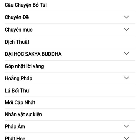
đường
–
Câu Chuyện Bỏ Túi
bằng
Nuôi
chánh
lớn
niệm
nghị
Chuyên Đề
và
lực
hiểu
trong
biết
đời
Chuyên mục
sống
tỉnh
thức
Dịch Thuật
ĐẠI HỌC SAKYA BUDDHA
Góp nhặt lời vàng
Hoằng Pháp
Lá Bối Thư
Mới Cập Nhật
Nhân vật sự kiện
Pháp Âm
Phật Học