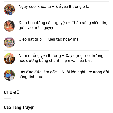
Vu
Bồ
–
bình
viện
lan
Tát
Lớp
luận
Ngày cuối khoá tu – Để yêu thương ở lại
Nha
Báo
tại
Phật
ở
Trang:
hiếu
Tu
học
Bài
Không
Kính
năm
viện
Trí
ca
có
mời
2026
Nha
Diệu
tống
bình
tham
Trang,
táng
luận
Đêm hoa đăng cầu nguyện – Thắp sáng niềm tin,
dự
Khánh
ở
lễ
gửi trao ước nguyện
Hoà
Ngày
khánh
cuối
vía
Không
khoá
đức
có
tu
Gieo hạt từ bi – Kiến tạo ngày mai
Quán
bình
–
Thế
luận
Để
Không
Âm
ở
yêu
có
Bồ
Đêm
thương
bình
tát
hoa
ở
luận
Nuôi dưỡng yêu thương – Xây dựng môi trường
và
đăng
lại
ở
Khóa
cầu
học đường bằng chánh niệm và hiểu biết
Gieo
lễ
nguyện
hạt
Ngũ
–
Không
từ
Bách
Thắp
có
bi
Lấy đạo đức làm gốc – Nuôi lớn nghị lực trong đời
Danh
sáng
bình
–
niềm
luận
sống tỉnh thức
Kiến
tin,
ở
tạo
gửi
Nuôi
Không
ngày
trao
dưỡng
có
mai
ước
yêu
bình
CHỦ ĐỀ
nguyện
thương
luận
–
ở
Xây
Lấy
dựng
đạo
môi
đức
Cao Tăng Truyện
trường
làm
học
gốc