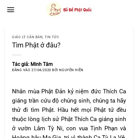
Bỏ
qua
nội
dung
GIÁO LÝ CĂN BẢN
,
TIN TỨC
Tìm Phật ở đâu?
Tác giả: Minh Tâm
ĐĂNG VÀO
27/04/2020
BỞI
NGUYÊN HIỀN
Nhân mùa Phật Ðản kỷ niệm đức Thích Ca
giáng trần cứu độ chúng sinh, chúng ta hãy
thử đi tìm Phật. Hầu hết mọi Phật tử đều
thuộc lòng lịch sử Phật Thích Ca giáng sinh
ở vườn Lâm Tỳ Ni, con vua Tịnh Phạn và
Hoàng hậu Ma Gia, trị vì thành Ca Tỳ La Vệ,