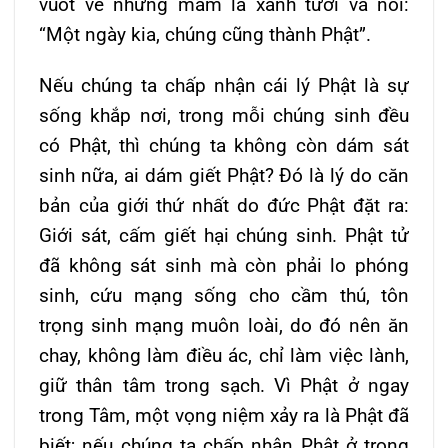
vuốt ve những mầm lá xanh tươi và nói:
“Một ngày kia, chúng cũng thành Phật”.
Nếu chúng ta chấp nhận cái lý Phật là sự
sống khắp nơi, trong mỗi chúng sinh đều
có Phật, thì chúng ta không còn dám sát
sinh nữa, ai dám giết Phật? Ðó là lý do căn
bản của giới thứ nhất do đức Phật đặt ra:
Giới sát, cấm giết hại chúng sinh. Phật tử
đã không sát sinh mà còn phải lo phóng
sinh, cứu mạng sống cho cầm thú, tôn
trọng sinh mạng muôn loài, do đó nên ăn
chay, không làm điều ác, chỉ làm việc lành,
giữ thân tâm trong sạch. Vì Phật ở ngay
trong Tâm, một vọng niệm xảy ra là Phật đã
biết; nếu chúng ta chấp nhận Phật ở trong