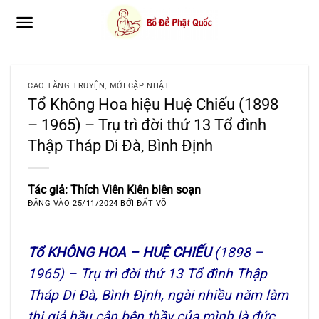
Bỏ
qua
nội
dung
CAO TĂNG TRUYỆN
,
MỚI CẬP NHẬT
Tổ Không Hoa hiệu Huệ Chiếu (1898
– 1965) – Trụ trì đời thứ 13 Tổ đình
Thập Tháp Di Đà, Bình Định
Tác giả: Thích Viên Kiên biên soạn
ĐĂNG VÀO
25/11/2024
BỞI
ĐẤT VÕ
Tổ KHÔNG HOA – HUỆ CHIẾU
(1898 –
1965) – Trụ trì đời thứ 13 Tổ đình Thập
Tháp Di Đà, Bình Định, ngài
nhiều năm làm
thị giả hầu cận bên thầy của mình là đức