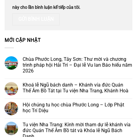
này cho lần bình luận kế tiếp của tôi.
MỚI CẬP NHẬT
Chùa Phước Long, Tây Sơn: Thư mời và chương
trình pháp hội Hải Trí – Đại lễ Vu lan Báo hiếu năm
2026
Không
có
Khoá lễ Ngũ bách danh – Khánh vía đức Quán
bình
luận
Thế Âm Bồ Tát tại Tu viện Nha Trang, Khánh Hoà
ở
Chùa
Không
Phước
có
Hội chúng tu học chùa Phước Long – Lớp Phật
Long,
bình
Tây
luận
học Trí Diệu
Sơn:
ở
Thư
Khoá
Không
mời
lễ
có
Tu viện Nha Trang: Kính mời tham dự lễ khánh vía
và
Ngũ
bình
chương
bách
luận
đức Quán Thế Âm Bồ tát và Khóa lễ Ngũ Bách
trình
danh
ở
Danh
pháp
–
Hội