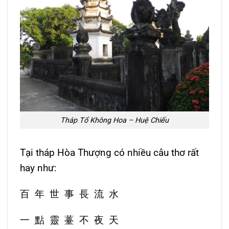
Tháp Tổ Không Hoa – Huệ Chiếu
Tại tháp Hòa Thượng có nhiều câu thơ rất
hay như:
百 年 世 事 長 流 水
一 點 靈 薹 不 夜 天