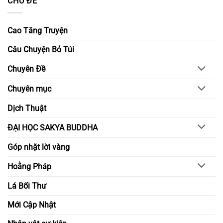
CHỦ ĐỀ
–
ở
Xây
Lấy
dựng
đạo
môi
đức
Cao Tăng Truyện
trường
làm
học
gốc
đường
–
Câu Chuyện Bỏ Túi
bằng
Nuôi
chánh
lớn
niệm
nghị
Chuyên Đề
và
lực
hiểu
trong
biết
đời
Chuyên mục
sống
tỉnh
thức
Dịch Thuật
ĐẠI HỌC SAKYA BUDDHA
Góp nhặt lời vàng
Hoằng Pháp
Lá Bối Thư
Mới Cập Nhật