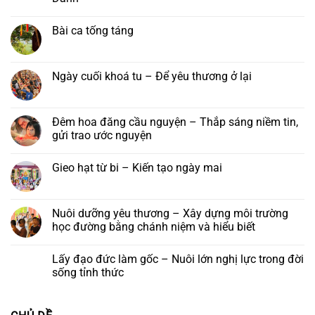
hội
Khánh
chúng
Không
Hải
vía
tu
có
Trí
đức
học
Bài ca tống táng
bình
–
Quán
chùa
luận
Đại
Thế
Phước
Không
ở
lễ
Âm
Long
có
Tu
Vu
Bồ
–
bình
viện
lan
Tát
Lớp
luận
Ngày cuối khoá tu – Để yêu thương ở lại
Nha
Báo
tại
Phật
ở
Trang:
hiếu
Tu
học
Bài
Không
Kính
năm
viện
Trí
ca
có
mời
2026
Nha
Diệu
tống
bình
tham
Trang,
táng
luận
Đêm hoa đăng cầu nguyện – Thắp sáng niềm tin,
dự
Khánh
ở
lễ
gửi trao ước nguyện
Hoà
Ngày
khánh
cuối
vía
Không
khoá
đức
có
tu
Gieo hạt từ bi – Kiến tạo ngày mai
Quán
bình
–
Thế
luận
Để
Không
Âm
ở
yêu
có
Bồ
Đêm
thương
bình
tát
hoa
ở
luận
Nuôi dưỡng yêu thương – Xây dựng môi trường
và
đăng
lại
ở
Khóa
cầu
học đường bằng chánh niệm và hiểu biết
Gieo
lễ
nguyện
hạt
Ngũ
–
Không
từ
Bách
Thắp
có
bi
Lấy đạo đức làm gốc – Nuôi lớn nghị lực trong đời
Danh
sáng
bình
–
niềm
luận
sống tỉnh thức
Kiến
tin,
ở
tạo
gửi
Nuôi
Không
ngày
trao
dưỡng
có
mai
ước
yêu
bình
nguyện
thương
luận