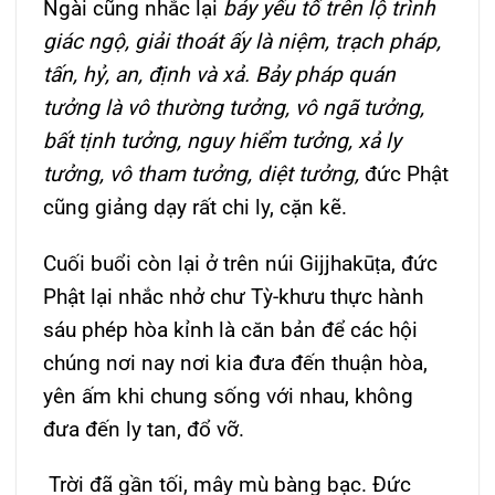
Ngài cũng nhắc lại
bảy yếu tố trên lộ trình
giác ngộ, giải thoát ấy là niệm, trạch pháp,
tấn, hỷ, an, định và xả.
Bảy pháp quán
tưởng là vô thường tưởng, vô ngã tưởng,
bất tịnh tưởng, nguy hiểm tưởng, xả ly
tưởng, vô tham tưởng, diệt tưởng,
đức Phật
cũng giảng dạy rất chi ly, cặn kẽ.
Cuối buổi còn lại ở trên núi Gijjhakūṭa, đức
Phật lại nhắc nhở chư Tỳ-khưu thực hành
sáu phép hòa kỉnh là căn bản để các hội
chúng nơi nay nơi kia đưa đến thuận hòa,
yên ấm khi chung sống với nhau, không
đưa đến ly tan, đổ vỡ.
Trời đã gần tối, mây mù bàng bạc. Đức