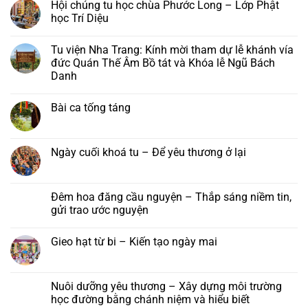
Hội chúng tu học chùa Phước Long – Lớp Phật
Long,
bình
Tây
luận
học Trí Diệu
Sơn:
ở
Thư
Khoá
Không
mời
lễ
có
Tu viện Nha Trang: Kính mời tham dự lễ khánh vía
và
Ngũ
bình
chương
bách
luận
đức Quán Thế Âm Bồ tát và Khóa lễ Ngũ Bách
trình
danh
ở
Danh
pháp
–
Hội
hội
Khánh
chúng
Không
Hải
vía
tu
có
Trí
đức
học
Bài ca tống táng
bình
–
Quán
chùa
luận
Đại
Thế
Phước
Không
ở
lễ
Âm
Long
có
Tu
Vu
Bồ
–
bình
viện
lan
Tát
Lớp
luận
Ngày cuối khoá tu – Để yêu thương ở lại
Nha
Báo
tại
Phật
ở
Trang:
hiếu
Tu
học
Bài
Không
Kính
năm
viện
Trí
ca
có
mời
2026
Nha
Diệu
tống
bình
tham
Trang,
táng
luận
Đêm hoa đăng cầu nguyện – Thắp sáng niềm tin,
dự
Khánh
ở
lễ
gửi trao ước nguyện
Hoà
Ngày
khánh
cuối
vía
Không
khoá
đức
có
tu
Gieo hạt từ bi – Kiến tạo ngày mai
Quán
bình
–
Thế
luận
Để
Không
Âm
ở
yêu
có
Bồ
Đêm
thương
bình
tát
hoa
ở
luận
Nuôi dưỡng yêu thương – Xây dựng môi trường
và
đăng
lại
ở
Khóa
cầu
học đường bằng chánh niệm và hiểu biết
Gieo
lễ
nguyện