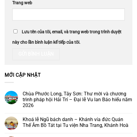
Trang web
Lưu tên của tôi, email, và trang web trong trình duyệt
này cho lần bình luận kế tiếp của tôi.
MỚI CẬP NHẬT
Chùa Phước Long, Tây Sơn: Thư mời và chương
trình pháp hội Hải Trí – Đại lễ Vu lan Báo hiếu năm
2026
Không
có
Khoá lễ Ngũ bách danh – Khánh vía đức Quán
bình
luận
Thế Âm Bồ Tát tại Tu viện Nha Trang, Khánh Hoà
ở
Chùa
Không
Phước
có