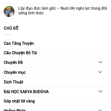
hạt
Ngũ
–
Không
từ
Bách
Thắp
có
bi
Lấy đạo đức làm gốc – Nuôi lớn nghị lực trong đời
Danh
sáng
bình
–
niềm
luận
sống tỉnh thức
Kiến
tin,
ở
tạo
gửi
Nuôi
Không
ngày
trao
dưỡng
có
mai
ước
yêu
bình
CHỦ ĐỀ
nguyện
thương
luận
–
ở
Xây
Lấy
dựng
đạo
môi
đức
Cao Tăng Truyện
trường
làm
học
gốc
đường
–
Câu Chuyện Bỏ Túi
bằng
Nuôi
chánh
lớn
niệm
nghị
Chuyên Đề
và
lực
hiểu
trong
biết
đời
Chuyên mục
sống
tỉnh
thức
Dịch Thuật
ĐẠI HỌC SAKYA BUDDHA
Góp nhặt lời vàng
Hoằng Pháp