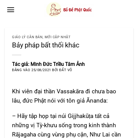
Bỏ
qua
nội
dung
GIÁO LÝ CĂN BẢN
,
MỚI CẬP NHẬT
Bảy pháp bất thối khác
Tác giả: Minh Đức Triều Tâm Ảnh
ĐĂNG VÀO
25/08/2021
BỞI
ĐẤT VÕ
Khi viên đại thần Vassakāra đi chưa bao
lâu, đức Phật nói với tôn giả Ānanda:
– Hãy tập họp tại núi Gijjhakūṭa tất cả
những vị Tỳ-khưu sống trong kinh thành
Rājagaha cùng vùng phụ cận, Như Lai cần