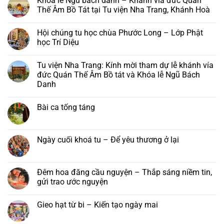
Khoá lễ Ngũ bách danh – Khánh vía đức Quán
bình
luận
Thế Âm Bồ Tát tại Tu viện Nha Trang, Khánh Hoà
ở
Chùa
Không
Phước
có
Hội chúng tu học chùa Phước Long – Lớp Phật
Long,
bình
Tây
luận
học Trí Diệu
Sơn:
ở
Thư
Khoá
Không
mời
lễ
có
Tu viện Nha Trang: Kính mời tham dự lễ khánh vía
và
Ngũ
bình
chương
bách
luận
đức Quán Thế Âm Bồ tát và Khóa lễ Ngũ Bách
trình
danh
ở
Danh
pháp
–
Hội
hội
Khánh
chúng
Không
Hải
vía
tu
có
Trí
đức
học
Bài ca tống táng
bình
–
Quán
chùa
luận
Đại
Thế
Phước
Không
ở
lễ
Âm
Long
có
Tu
Vu
Bồ
–
bình
viện
lan
Tát
Lớp
luận
Ngày cuối khoá tu – Để yêu thương ở lại
Nha
Báo
tại
Phật
ở
Trang:
hiếu
Tu
học
Bài
Không
Kính
năm
viện
Trí
ca
có
mời
2026
Nha
Diệu
tống
bình
tham
Trang,
táng
luận
Đêm hoa đăng cầu nguyện – Thắp sáng niềm tin,
dự
Khánh
ở
lễ
gửi trao ước nguyện
Hoà
Ngày
khánh
cuối
vía
Không
khoá
đức
có
tu
Gieo hạt từ bi – Kiến tạo ngày mai
Quán
bình
–
Thế
luận
Để
Không
Âm
ở
yêu
có