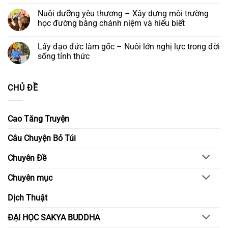
Bồ
Đêm
thương
bình
tát
hoa
ở
luận
Nuôi dưỡng yêu thương – Xây dựng môi trường
và
đăng
lại
ở
Khóa
cầu
học đường bằng chánh niệm và hiểu biết
Gieo
lễ
nguyện
hạt
Ngũ
–
Không
từ
Bách
Thắp
có
bi
Lấy đạo đức làm gốc – Nuôi lớn nghị lực trong đời
Danh
sáng
bình
–
niềm
luận
sống tỉnh thức
Kiến
tin,
ở
tạo
gửi
Nuôi
Không
ngày
trao
dưỡng
có
mai
ước
yêu
bình
CHỦ ĐỀ
nguyện
thương
luận
–
ở
Xây
Lấy
dựng
đạo
môi
đức
Cao Tăng Truyện
trường
làm
học
gốc
đường
–
Câu Chuyện Bỏ Túi
bằng
Nuôi
chánh
lớn
niệm
nghị
Chuyên Đề
và
lực
hiểu
trong
biết
đời
Chuyên mục
sống
tỉnh
thức
Dịch Thuật
ĐẠI HỌC SAKYA BUDDHA