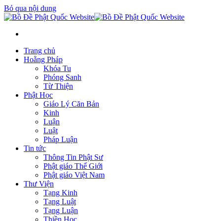
Bỏ qua nội dung
Trang chủ
Hoằng Pháp
Khóa Tu
Phóng Sanh
Từ Thiện
Phật Học
Giáo Lý Căn Bản
Kinh
Luận
Luật
Pháp Luận
Tin tức
Thông Tin Phật Sư
Phật giáo Thế Giới
Phật giáo Việt Nam
Thư Viện
Tạng Kinh
Tạng Luật
Tạng Luận
Thiền Học