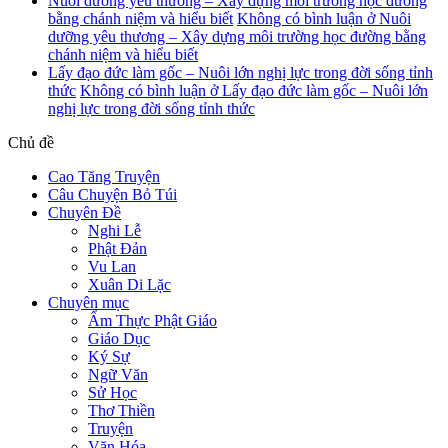
Nuôi dưỡng yêu thương – Xây dựng môi trường học đường
bằng chánh niệm và hiểu biết
Không có bình luận
ở Nuôi
dưỡng yêu thương – Xây dựng môi trường học đường bằng
chánh niệm và hiểu biết
Lấy đạo đức làm gốc – Nuôi lớn nghị lực trong đời sống tỉnh
thức
Không có bình luận
ở Lấy đạo đức làm gốc – Nuôi lớn
nghị lực trong đời sống tỉnh thức
Chủ đề
Cao Tăng Truyện
Câu Chuyện Bỏ Túi
Chuyên Đề
Nghi Lễ
Phật Đản
Vu Lan
Xuân Di Lặc
Chuyên mục
Ẩm Thực Phật Giáo
Giáo Dục
Ký Sự
Ngữ Văn
Sử Học
Thơ Thiền
Truyện
Văn Hóa