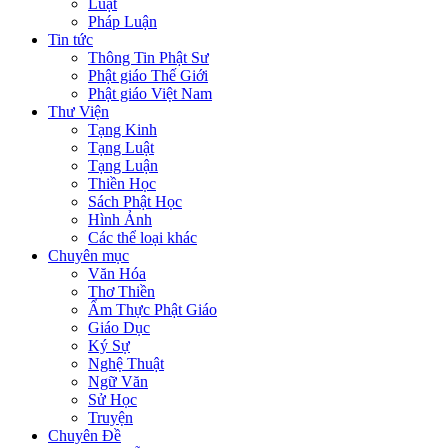
Luật
Pháp Luận
Tin tức
Thông Tin Phật Sư
Phật giáo Thế Giới
Phật giáo Việt Nam
Thư Viện
Tạng Kinh
Tạng Luật
Tạng Luận
Thiền Học
Sách Phật Học
Hình Ảnh
Các thể loại khác
Chuyên mục
Văn Hóa
Thơ Thiền
Ẩm Thực Phật Giáo
Giáo Dục
Ký Sự
Nghệ Thuật
Ngữ Văn
Sử Học
Truyện
Chuyên Đề