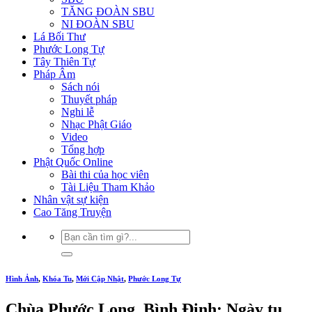
TĂNG ĐOÀN SBU
NI ĐOÀN SBU
Lá Bối Thư
Phước Long Tự
Tây Thiên Tự
Pháp Âm
Sách nói
Thuyết pháp
Nghi lễ
Nhạc Phật Giáo
Video
Tổng hợp
Phật Quốc Online
Bài thi của học viên
Tài Liệu Tham Khảo
Nhân vật sự kiện
Cao Tăng Truyện
Hình Ảnh
,
Khóa Tu
,
Mới Cập Nhật
,
Phước Long Tự
Chùa Phước Long, Bình Định: Ngày tu