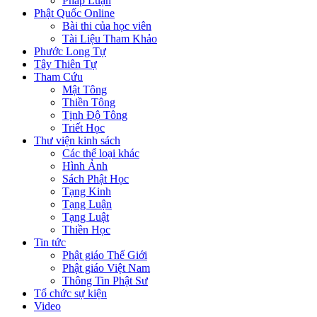
Pháp Luận
Phật Quốc Online
Bài thi của học viên
Tài Liệu Tham Khảo
Phước Long Tự
Tây Thiên Tự
Tham Cứu
Mật Tông
Thiền Tông
Tịnh Độ Tông
Triết Học
Thư viện kinh sách
Các thể loại khác
Hình Ảnh
Sách Phật Học
Tạng Kinh
Tạng Luận
Tạng Luật
Thiền Học
Tin tức
Phật giáo Thế Giới
Phật giáo Việt Nam
Thông Tin Phật Sư
Tổ chức sự kiện
Video