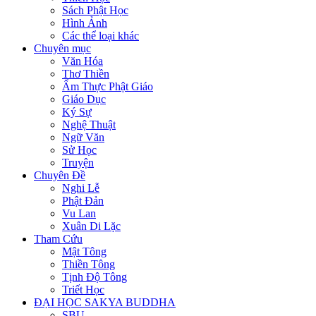
Sách Phật Học
Hình Ảnh
Các thể loại khác
Chuyên mục
Văn Hóa
Thơ Thiền
Ẩm Thực Phật Giáo
Giáo Dục
Ký Sự
Nghệ Thuật
Ngữ Văn
Sử Học
Truyện
Chuyên Đề
Nghi Lễ
Phật Đản
Vu Lan
Xuân Di Lặc
Tham Cứu
Mật Tông
Thiền Tông
Tịnh Độ Tông
Triết Học
ĐẠI HỌC SAKYA BUDDHA
SBU