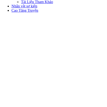
Tài Liệu Tham Khảo
Nhân vật sự kiện
Cao Tăng Truyện