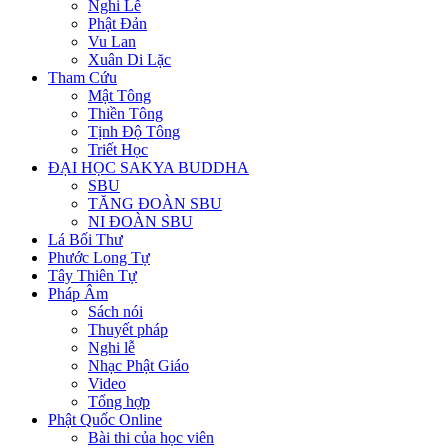
Nghi Lễ
Phật Đản
Vu Lan
Xuân Di Lặc
Tham Cứu
Mật Tông
Thiền Tông
Tịnh Độ Tông
Triết Học
ĐẠI HỌC SAKYA BUDDHA
SBU
TĂNG ĐOÀN SBU
NI ĐOÀN SBU
Lá Bối Thư
Phước Long Tự
Tây Thiên Tự
Pháp Âm
Sách nói
Thuyết pháp
Nghi lễ
Nhạc Phật Giáo
Video
Tổng hợp
Phật Quốc Online
Bài thi của học viên