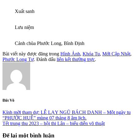
Xuất sanh
Lưu niệm
Cảnh chùa Phước Long, Bình Định
Bài viết này được đăng trong
Hình Ảnh
,
Khóa Tu
,
Mới Cập Nhật
,
Phước Long Tự
. Đánh dấu
liên kết thường trực
.
Đất Võ
Kính mời tham dự: LỄ LẠY NGŨ BÁCH DANH – Một ngày tu
“PHƯỚC HUỆ” mùng 07 tháng 8 âm lịch.
Tết trung thu 2023 – hội thi Lân – biểu diễn võ thuật
Để lại một bình luận