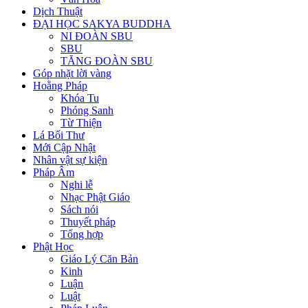
Dịch Thuật
ĐẠI HỌC SAKYA BUDDHA
NI ĐOÀN SBU
SBU
TĂNG ĐOÀN SBU
Góp nhặt lời vàng
Hoằng Pháp
Khóa Tu
Phóng Sanh
Từ Thiện
Lá Bối Thư
Mới Cập Nhật
Nhân vật sự kiện
Pháp Âm
Nghi lễ
Nhạc Phật Giáo
Sách nói
Thuyết pháp
Tổng hợp
Phật Học
Giáo Lý Căn Bản
Kinh
Luận
Luật