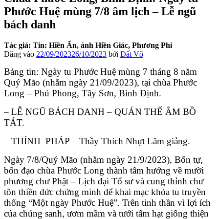
Phước Huệ mùng 7/8 âm lịch – Lễ ngũ
bách danh
Tác giả: Tin: Hiền Ấn, ảnh Hiền Giác, Phương Phi
Đăng vào
22/09/2023
26/10/2023
bởi
Đất Võ
Bảng tin: Ngày tu Phước Huệ mùng 7 tháng 8 năm
Quý Mão (nhằm ngày 21/09/2023), tại chùa Phước
Long – Phú Phong, Tây Sơn, Bình Định.
– LỄ NGŨ BÁCH DANH – QUÁN THẾ ÂM BỒ
TÁT.
– THÍNH PHÁP – Thầy Thích Nhựt Lâm giảng.
Ngày 7/8/Quý Mão (nhằm ngày 21/9/2023), Bổn tự,
bổn đạo chùa Phước Long thành tâm hướng về mười
phương chư Phật – Lịch đại Tổ sư và cung thỉnh chư
tôn thiền đức chứng minh để khai mạc khóa tu truyền
thống “Một ngày Phước Huệ”. Trên tinh thần vì lợi ích
của chúng sanh, ươm mầm và tưới tẩm hạt giống thiện