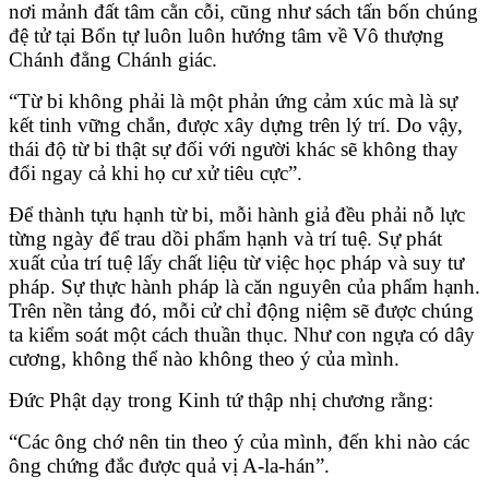
nơi mảnh đất tâm cằn cỗi, cũng như sách tấn bốn chúng
đệ tử tại Bổn tự luôn luôn hướng tâm về Vô thượng
Chánh đẳng Chánh giác.
“Từ bi không phải là một phản ứng cảm xúc mà là sự
kết tinh vững chắn, được xây dựng trên lý trí. Do vậy,
thái độ từ bi thật sự đối với người khác sẽ không thay
đổi ngay cả khi họ cư xử tiêu cực”.
Để thành tựu hạnh từ bi, mỗi hành giả đều phải nỗ lực
từng ngày để trau dồi phẩm hạnh và trí tuệ. Sự phát
xuất của trí tuệ lấy chất liệu từ việc học pháp và suy tư
pháp. Sự thực hành pháp là căn nguyên của phẩm hạnh.
Trên nền tảng đó, mỗi cử chỉ động niệm sẽ được chúng
ta kiểm soát một cách thuần thục. Như con ngựa có dây
cương, không thể nào không theo ý của mình.
Đức Phật dạy trong Kinh tứ thập nhị chương rằng:
“Các ông chớ nên tin theo ý của mình, đến khi nào các
ông chứng đắc được quả vị A-la-hán”.