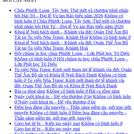
MỚI CẬP NHẬT
Chùa Phước Long, Tây Sơn: Thư mời và chương trình pháp
hội Hải Trí – Đại lễ Vu lan Báo hiếu năm 2026
Không có
bình luận
ở Chùa Phước Long, Tây Sơn: Thư mời và chương
trình pháp hội Hải Trí – Đại lễ Vu lan Báo hiếu năm 2026
Khoá lễ Ngũ bách danh – Khánh vía đức Quán Thế Âm Bồ
Tát tại Tu viện Nha Trang, Khánh Hoà
Không có bình luận
ở
Khoá lễ Ngũ bách danh – Khánh vía đức Quán Thế Âm Bồ
Tát tại Tu viện Nha Trang, Khánh Hoà
Hội chúng tu học chùa Phước Long – Lớp Phật học Trí Diệu
Không có bình luận
ở Hội chúng tu học chùa Phước Long –
Lớp Phật học Trí Diệu
Tu viện Nha Trang: Kính mời tham dự lễ khánh vía đức Quán
Thế Âm Bồ tát và Khóa lễ Ngũ Bách Danh
Không có bình
luận
ở Tu viện Nha Trang: Kính mời tham dự lễ khánh vía
đức Quán Thế Âm Bồ tát và Khóa lễ Ngũ Bách Danh
Bài ca tống táng
Không có bình luận
ở Bài ca tống táng
Ngày cuối khoá tu – Để yêu thương ở lại
Không có bình luận
ở Ngày cuối khoá tu – Để yêu thương ở lại
Đêm hoa đăng cầu nguyện – Thắp sáng niềm tin, gửi trao ước
nguyện
Không có bình luận
ở Đêm hoa đăng cầu nguyện –
Thắp sáng niềm tin, gửi trao ước nguyện
Gieo hạt từ bi – Kiến tạo ngày mai
Không có bình luận
ở
Gieo hạt từ bi – Kiến tạo ngày mai