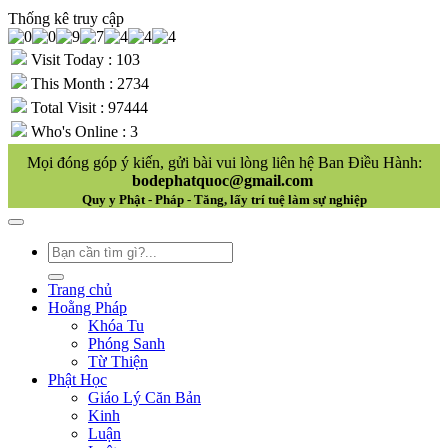
Thống kê truy cập
Visit Today : 103
This Month : 2734
Total Visit : 97444
Who's Online : 3
Mọi đóng góp ý kiến, gửi bài vui lòng liên hệ Ban Điều Hành:
bodephatquoc@gmail.com
Quy y Phật - Pháp - Tăng, lấy trí tuệ làm sự nghiệp
Trang chủ
Hoằng Pháp
Khóa Tu
Phóng Sanh
Từ Thiện
Phật Học
Giáo Lý Căn Bản
Kinh
Luận