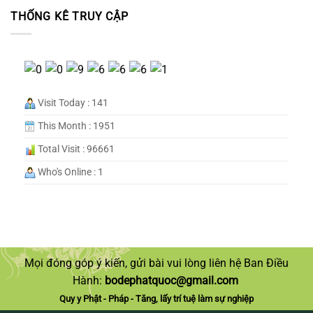
THỐNG KÊ TRUY CẬP
Visit Today : 141
This Month : 1951
Total Visit : 96661
Who's Online : 1
Mọi đóng góp ý kiến, gửi bài vui lòng liên hệ Ban Điều
Hành:
bodephatquoc@gmail.com
Quy y Phật - Pháp - Tăng, lấy trí tuệ làm sự nghiệp