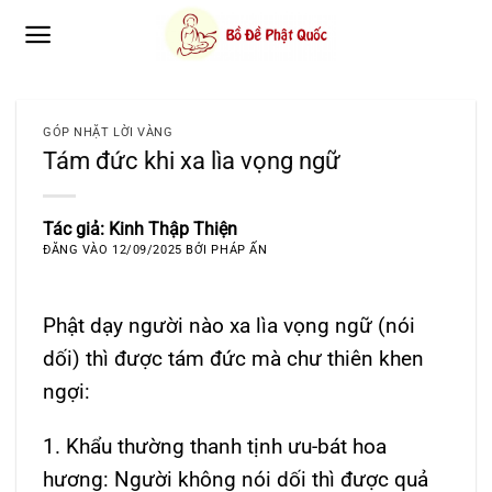
Bỏ
qua
nội
dung
GÓP NHẶT LỜI VÀNG
Tám đức khi xa lìa vọng ngữ
Tác giả: Kinh Thập Thiện
ĐĂNG VÀO
12/09/2025
BỞI
PHÁP ẤN
Phật dạy người nào xa lìa vọng ngữ (nói
dối) thì được tám đức mà chư thiên khen
ngợi:
1. Khẩu thường thanh tịnh ưu-bát hoa
hương: Người không nói dối thì được quả