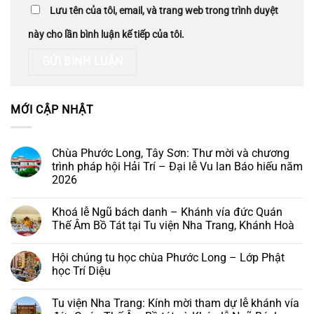
Lưu tên của tôi, email, và trang web trong trình duyệt
này cho lần bình luận kế tiếp của tôi.
MỚI CẬP NHẬT
Chùa Phước Long, Tây Sơn: Thư mời và chương
trình pháp hội Hải Trí – Đại lễ Vu lan Báo hiếu năm
2026
Không
có
Khoá lễ Ngũ bách danh – Khánh vía đức Quán
bình
luận
Thế Âm Bồ Tát tại Tu viện Nha Trang, Khánh Hoà
ở
Chùa
Không
Phước
có
Hội chúng tu học chùa Phước Long – Lớp Phật
Long,
bình
Tây
luận
học Trí Diệu
Sơn:
ở
Thư
Khoá
Không
mời
lễ
có
Tu viện Nha Trang: Kính mời tham dự lễ khánh vía
và
Ngũ
bình
chương
bách
luận