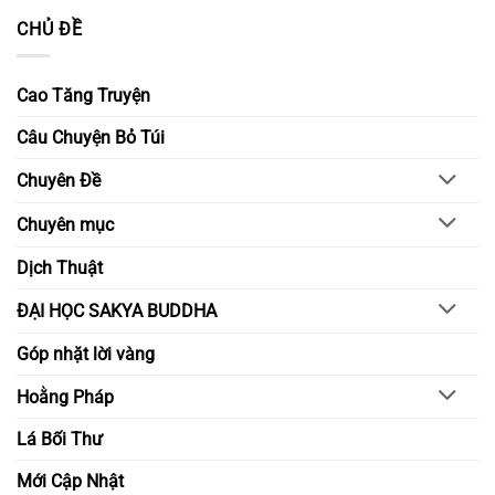
mai
ước
yêu
bình
CHỦ ĐỀ
nguyện
thương
luận
–
ở
Xây
Lấy
dựng
đạo
môi
đức
Cao Tăng Truyện
trường
làm
học
gốc
đường
–
Câu Chuyện Bỏ Túi
bằng
Nuôi
chánh
lớn
niệm
nghị
Chuyên Đề
và
lực
hiểu
trong
biết
đời
Chuyên mục
sống
tỉnh
thức
Dịch Thuật
ĐẠI HỌC SAKYA BUDDHA
Góp nhặt lời vàng
Hoằng Pháp
Lá Bối Thư
Mới Cập Nhật