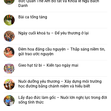
đức Quán Thế Âm Bồ tát và Khóa lễ Ngũ Bách
trình
danh
ở
Danh
pháp
–
Hội
hội
Khánh
chúng
Không
Hải
vía
tu
có
Trí
đức
học
Bài ca tống táng
bình
–
Quán
chùa
luận
Đại
Thế
Phước
Không
ở
lễ
Âm
Long
có
Tu
Vu
Bồ
–
bình
viện
lan
Tát
Lớp
luận
Ngày cuối khoá tu – Để yêu thương ở lại
Nha
Báo
tại
Phật
ở
Trang:
hiếu
Tu
học
Bài
Không
Kính
năm
viện
Trí
ca
có
mời
2026
Nha
Diệu
tống
bình
tham
Trang,
táng
luận
Đêm hoa đăng cầu nguyện – Thắp sáng niềm tin,
dự
Khánh
ở
lễ
gửi trao ước nguyện
Hoà
Ngày
khánh
cuối
vía
Không
khoá
đức
có
tu
Gieo hạt từ bi – Kiến tạo ngày mai
Quán
bình
–
Thế
luận
Để
Không
Âm
ở
yêu
có
Bồ
Đêm
thương
bình
tát
hoa
ở
luận
Nuôi dưỡng yêu thương – Xây dựng môi trường
và
đăng
lại
ở
Khóa
cầu
học đường bằng chánh niệm và hiểu biết
Gieo
lễ
nguyện
hạt
Ngũ
–
Không
từ
Bách
Thắp
có
bi
Lấy đạo đức làm gốc – Nuôi lớn nghị lực trong đời
Danh
sáng
bình
–
niềm
luận
sống tỉnh thức
Kiến
tin,
ở
tạo
gửi
Nuôi
Không
ngày
trao
dưỡng
có