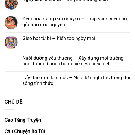
Báo
tại
Phật
ở
Trang:
hiếu
Tu
học
Bài
Không
Kính
năm
viện
Trí
ca
có
mời
2026
Nha
Diệu
tống
bình
tham
Trang,
táng
luận
Đêm hoa đăng cầu nguyện – Thắp sáng niềm tin,
dự
Khánh
ở
lễ
gửi trao ước nguyện
Hoà
Ngày
khánh
cuối
vía
Không
khoá
đức
có
tu
Gieo hạt từ bi – Kiến tạo ngày mai
Quán
bình
–
Thế
luận
Để
Không
Âm
ở
yêu
có
Bồ
Đêm
thương
bình
tát
hoa
ở
luận
Nuôi dưỡng yêu thương – Xây dựng môi trường
và
đăng
lại
ở
Khóa
cầu
học đường bằng chánh niệm và hiểu biết
Gieo
lễ
nguyện
hạt
Ngũ
–
Không
từ
Bách
Thắp
có
bi
Lấy đạo đức làm gốc – Nuôi lớn nghị lực trong đời
Danh
sáng
bình
–
niềm
luận
sống tỉnh thức
Kiến
tin,
ở
tạo
gửi
Nuôi
Không
ngày
trao
dưỡng
có
mai
ước
yêu
bình
CHỦ ĐỀ
nguyện
thương
luận
–
ở
Xây
Lấy
dựng
đạo
môi
đức
Cao Tăng Truyện
trường
làm
học
gốc
đường
–
Câu Chuyện Bỏ Túi
bằng
Nuôi