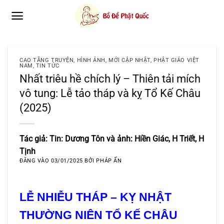
Bỏ
qua
nội
dung
CAO TĂNG TRUYỆN
,
HÌNH ẢNH
,
MỚI CẬP NHẬT
,
PHẬT GIÁO VIỆT
NAM
,
TIN TỨC
Nhất triêu hề chích lý – Thiên tải mích
vô tung: Lễ tảo tháp và kỵ Tổ Kế Châu
(2025)
Tác giả: Tin: Dương Tôn và ảnh: Hiền Giác, H Triết, H
Tịnh
ĐĂNG VÀO
03/01/2025
BỞI
PHÁP ẤN
LỄ NHIỄU THÁP – KỴ NHẬT
THƯỜNG NIÊN TỔ KẾ CHÂU