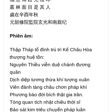
叢 林 面 目 是 其 人
歲在辛酉年秋
元韶修院監院玄光和南親纪
Phiên âm:
Thập Tháp tổ đình trú trì Kế Châu Hòa
thượng huệ tồn:
Nguyên Thiều viễn duệ chánh đương
quân
Dịch diệp tương thừa khí tượng xuân
Viên đảnh tàng châu chơn pháp khí
Phương bào đới bích thật gia trân.
Tòng quan tích nhật chiêu thời sĩ
Bảo sát kim triêu chuyển pháp luân