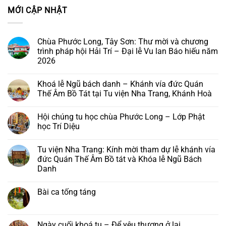
MỚI CẬP NHẬT
Chùa Phước Long, Tây Sơn: Thư mời và chương
trình pháp hội Hải Trí – Đại lễ Vu lan Báo hiếu năm
2026
Không
có
Khoá lễ Ngũ bách danh – Khánh vía đức Quán
bình
luận
Thế Âm Bồ Tát tại Tu viện Nha Trang, Khánh Hoà
ở
Chùa
Không
Phước
có
Hội chúng tu học chùa Phước Long – Lớp Phật
Long,
bình
Tây
luận
học Trí Diệu
Sơn:
ở
Thư
Khoá
Không
mời
lễ
có
Tu viện Nha Trang: Kính mời tham dự lễ khánh vía
và
Ngũ
bình
chương
bách
luận
đức Quán Thế Âm Bồ tát và Khóa lễ Ngũ Bách
trình
danh
ở
Danh
pháp
–
Hội
hội
Khánh
chúng
Không
Hải
vía
tu
có
Trí
đức
học
Bài ca tống táng
bình
–
Quán
chùa
luận
Đại
Thế
Phước
Không
ở
lễ
Âm
Long
có
Tu
Vu
Bồ
–
bình
viện
lan
Tát
Lớp
luận
Ngày cuối khoá tu – Để yêu thương ở lại
Nha