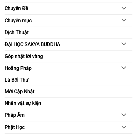
chánh
lớn
niệm
nghị
Chuyên Đề
và
lực
hiểu
trong
biết
đời
Chuyên mục
sống
tỉnh
thức
Dịch Thuật
ĐẠI HỌC SAKYA BUDDHA
Góp nhặt lời vàng
Hoằng Pháp
Lá Bối Thư
Mới Cập Nhật
Nhân vật sự kiện
Pháp Âm
Phật Học