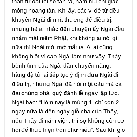
thân tứ đại rồi sẽ tan rã, nắm níu chi giấc
mông hoang tàn. Khi ấy, các vị đệ tử đều
khuyên Ngài đi nhà thương để điều trị,
nhưng hễ ai nhắc đến chuyện ấy Ngài đều
nhắm mắt niệm Phật, khi không ai nói gì
nữa thì Ngài mới mở mắt ra. Ai ai cũng
không biết vì sao Ngài làm như vậy. Thấy
bệnh tình của Ngài dần chuyển nặng,
hàng đệ tử lại tiếp tục ý định đưa Ngài đi
điều trị, nhưng Ngài đã nói một câu mà cả
đại chúng phải quỳ đảnh lễ ngay lập tức.
Ngài bảo: “Hôm nay là mùng 1, chỉ còn 2
ngày nữa là đến ngày giỗ cha của Thầy,
nếu Thầy đi nằm viện, thì sợ không còn cơ
hội để thực hiện trọn chữ hiếu”. Sau khi giỗ