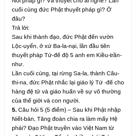
Nói pháp gì? Và thuyết cho ai nghe? Lần
cuối cùng đức Phật thuyết pháp gì? Ở
đâu?
Trả lời:
Sau khi thành đạo, đức Phật đến vườn
Lộc-uyển, ở xứ Ba-la-nại, lần đầu tiên
thuyết pháp Tứ-đế độ 5 anh em Kiều-trần-
như.
Lần cuối cùng, tại rừng Sa-la, thành Câu-
thi-na, đức Phật nhắc lại giáo lý Tứ -đế cho
hàng đệ tử và giáo huấn về sự vô thường
của thế giới và con người.
5.
Câu hỏi 5 (5 điểm) –
Sau khi Phật nhập
Niết-bàn, Tăng đoàn chia ra làm mấy Hệ
phái? Đạo Phật truyền vào Việt Nam từ