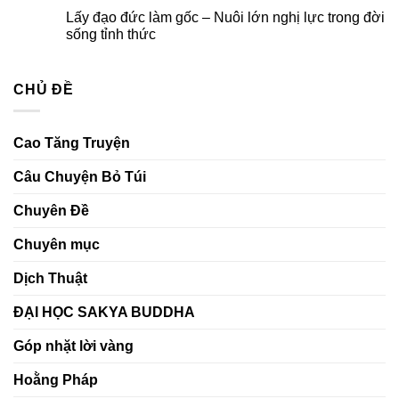
Bách
Thắp
có
bi
Lấy đạo đức làm gốc – Nuôi lớn nghị lực trong đời
Danh
sáng
bình
–
niềm
luận
sống tỉnh thức
Kiến
tin,
ở
tạo
gửi
Nuôi
Không
ngày
trao
dưỡng
có
mai
ước
yêu
bình
nguyện
thương
CHỦ ĐỀ
luận
–
ở
Xây
Lấy
dựng
đạo
môi
đức
Cao Tăng Truyện
trường
làm
học
gốc
đường
–
Câu Chuyện Bỏ Túi
bằng
Nuôi
chánh
lớn
niệm
nghị
Chuyên Đề
và
lực
hiểu
trong
biết
đời
Chuyên mục
sống
tỉnh
thức
Dịch Thuật
ĐẠI HỌC SAKYA BUDDHA
Góp nhặt lời vàng
Hoằng Pháp