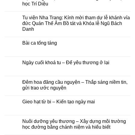
Tây
luận
học Trí Diệu
Sơn:
ở
Thư
Khoá
Không
mời
lễ
có
Tu viện Nha Trang: Kính mời tham dự lễ khánh vía
và
Ngũ
bình
chương
bách
luận
đức Quán Thế Âm Bồ tát và Khóa lễ Ngũ Bách
trình
danh
ở
Danh
pháp
–
Hội
hội
Khánh
chúng
Không
Hải
vía
tu
có
Trí
đức
học
Bài ca tống táng
bình
–
Quán
chùa
luận
Đại
Thế
Phước
Không
ở
lễ
Âm
Long
có
Tu
Vu
Bồ
–
bình
viện
lan
Tát
Lớp
luận
Ngày cuối khoá tu – Để yêu thương ở lại
Nha
Báo
tại
Phật
ở
Trang:
hiếu
Tu
học
Bài
Không
Kính
năm
viện
Trí
ca
có
mời
2026
Nha
Diệu
tống
bình
tham
Trang,
táng
luận
Đêm hoa đăng cầu nguyện – Thắp sáng niềm tin,
dự
Khánh
ở
lễ
gửi trao ước nguyện
Hoà
Ngày
khánh
cuối
vía
Không
khoá
đức
có
tu
Gieo hạt từ bi – Kiến tạo ngày mai
Quán
bình
–
Thế
luận
Để
Không
Âm
ở
yêu
có
Bồ
Đêm
thương
bình
tát
hoa
ở
luận
Nuôi dưỡng yêu thương – Xây dựng môi trường
và
đăng
lại
ở
Khóa
cầu
học đường bằng chánh niệm và hiểu biết
Gieo
lễ
nguyện
hạt
Ngũ
–
Không
từ