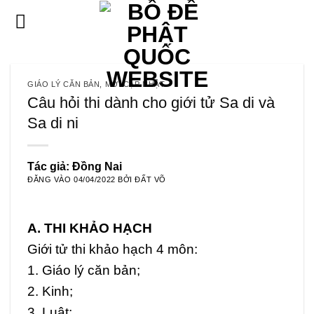
Bỏ
qua
nội
dung
GIÁO LÝ CĂN BẢN
,
MỚI CẬP NHẬT
Câu hỏi thi dành cho giới tử Sa di và
Sa di ni
Tác giả: Đồng Nai
ĐĂNG VÀO
04/04/2022
BỞI
ĐẤT VÕ
A. THI KHẢO HẠCH
Giới tử thi khảo hạch 4 môn:
1. Giáo lý căn bản;
2. Kinh;
3. Luật;