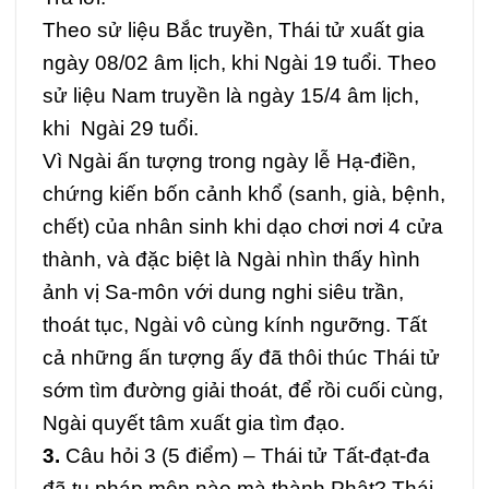
Theo sử liệu Bắc truyền, Thái tử xuất gia
ngày 08/02 âm lịch, khi Ngài 19 tuổi. Theo
sử liệu Nam truyền là ngày 15/4 âm lịch,
khi Ngài 29 tuổi.
Vì Ngài ấn tượng trong ngày lễ Hạ-điền,
chứng kiến bốn cảnh khổ (sanh, già, bệnh,
chết) của nhân sinh khi dạo chơi nơi 4 cửa
thành, và đặc biệt là Ngài nhìn thấy hình
ảnh vị Sa-môn với dung nghi siêu trần,
thoát tục, Ngài vô cùng kính ngưỡng. Tất
cả những ấn tượng ấy đã thôi thúc Thái tử
sớm tìm đường giải thoát, để rồi cuối cùng,
Ngài quyết tâm xuất gia tìm đạo.
3.
Câu hỏi 3 (5 điểm) –
Thái tử Tất-đạt-đa
đã tu pháp môn nào mà thành Phật? Thái