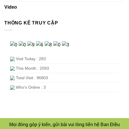
Video
THỐNG KÊ TRUY CẬP
Visit Today : 283
This Month : 2093
Total Visit : 96803
Who's Online : 3
Mọi đóng góp ý kiến, gửi bài vui lòng liên hệ Ban Điều