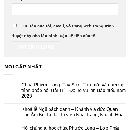
Lưu tên của tôi, email, và trang web trong trình
duyệt này cho lần bình luận kế tiếp của tôi.
MỚI CẬP NHẬT
Chùa Phước Long, Tây Sơn: Thư mời và chương
trình pháp hội Hải Trí – Đại lễ Vu lan Báo hiếu năm
2026
Không
có
Khoá lễ Ngũ bách danh – Khánh vía đức Quán
bình
luận
Thế Âm Bồ Tát tại Tu viện Nha Trang, Khánh Hoà
ở
Chùa
Không
Phước
có
Hội chúng tu học chùa Phước Long – Lớp Phật
Long,
bình