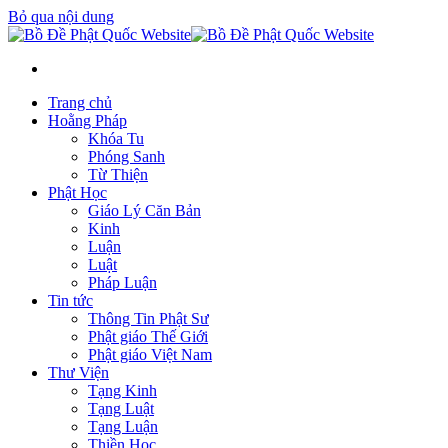
Bỏ qua nội dung
Trang chủ
Hoằng Pháp
Khóa Tu
Phóng Sanh
Từ Thiện
Phật Học
Giáo Lý Căn Bản
Kinh
Luận
Luật
Pháp Luận
Tin tức
Thông Tin Phật Sư
Phật giáo Thế Giới
Phật giáo Việt Nam
Thư Viện
Tạng Kinh
Tạng Luật
Tạng Luận
Thiền Học