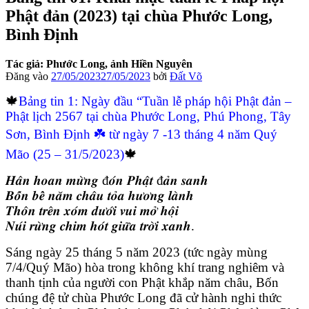
Phật đản (2023) tại chùa Phước Long,
Bình Định
Tác giả: Phước Long, ảnh Hiền Nguyên
Đăng vào
27/05/2023
27/05/2023
bởi
Đất Võ
🍁
Bảng tin 1: Ngày đầu “Tuần lễ pháp hội Phật đản –
Phật lịch 2567 tại chùa Phước Long, Phú Phong, Tây
Sơn, Bình Định ☘️ từ ngày 7 -13 tháng 4 năm Quý
Mão (25 – 31/5/2023)
🍁
𝑯𝒂̂𝒏 𝒉𝒐𝒂𝒏 𝒎𝒖̛̀𝒏𝒈 đ𝒐́𝒏 𝑷𝒉𝒂̣̂𝒕 đ𝒂̉𝒏 𝒔𝒂𝒏𝒉
𝑩𝒐̂́𝒏 𝒃𝒆̂̉ 𝒏𝒂̆𝒎 𝒄𝒉𝒂̂𝒖 𝒕𝒐̉𝒂 𝒉𝒖̛𝒐̛𝒏𝒈 𝒍𝒂̀𝒏𝒉
𝑻𝒉𝒐̂𝒏 𝒕𝒓𝒆̂𝒏 𝒙𝒐́𝒎 𝒅𝒖̛𝒐̛́𝒊 𝒗𝒖𝒊 𝒎𝒐̛̉ 𝒉𝒐̣̂𝒊
𝑵𝒖́𝒊 𝒓𝒖̛̀𝒏𝒈 𝒄𝒉𝒊𝒎 𝒉𝒐́𝒕 𝒈𝒊𝒖̛̃𝒂 𝒕𝒓𝒐̛̀𝒊 𝒙𝒂𝒏𝒉.
Sáng ngày 25 tháng 5 năm 2023 (tức ngày mùng
7/4/Quý Mão) hòa trong không khí trang nghiêm và
thanh tịnh của người con Phật khắp năm châu, Bốn
chúng đệ tử chùa Phước Long đã cử hành nghi thức