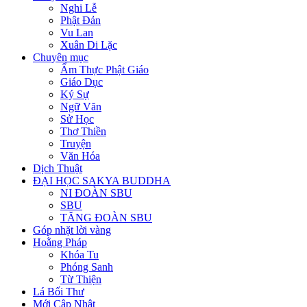
Nghi Lễ
Phật Đản
Vu Lan
Xuân Di Lặc
Chuyên mục
Ẩm Thực Phật Giáo
Giáo Dục
Ký Sự
Ngữ Văn
Sử Học
Thơ Thiền
Truyện
Văn Hóa
Dịch Thuật
ĐẠI HỌC SAKYA BUDDHA
NI ĐOÀN SBU
SBU
TĂNG ĐOÀN SBU
Góp nhặt lời vàng
Hoằng Pháp
Khóa Tu
Phóng Sanh
Từ Thiện
Lá Bối Thư
Mới Cập Nhật