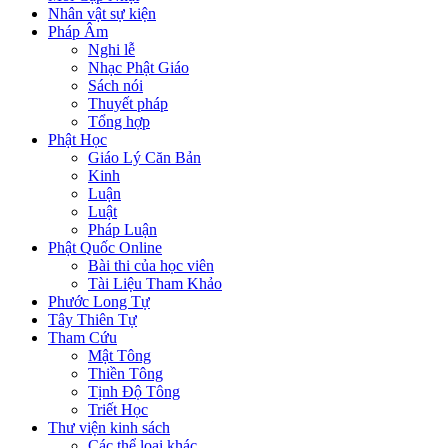
Nhân vật sự kiện
Pháp Âm
Nghi lễ
Nhạc Phật Giáo
Sách nói
Thuyết pháp
Tổng hợp
Phật Học
Giáo Lý Căn Bản
Kinh
Luận
Luật
Pháp Luận
Phật Quốc Online
Bài thi của học viên
Tài Liệu Tham Khảo
Phước Long Tự
Tây Thiên Tự
Tham Cứu
Mật Tông
Thiền Tông
Tịnh Độ Tông
Triết Học
Thư viện kinh sách
Các thể loại khác