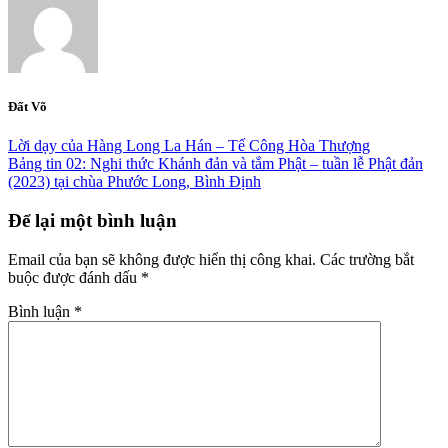
Đất Võ
Lời dạy của Hàng Long La Hán – Tế Công Hòa Thượng
Bảng tin 02: Nghi thức Khánh đản và tắm Phật – tuần lễ Phật đản
(2023) tại chùa Phước Long, Bình Định
Để lại một bình luận
Email của bạn sẽ không được hiển thị công khai.
Các trường bắt
buộc được đánh dấu
*
Bình luận
*