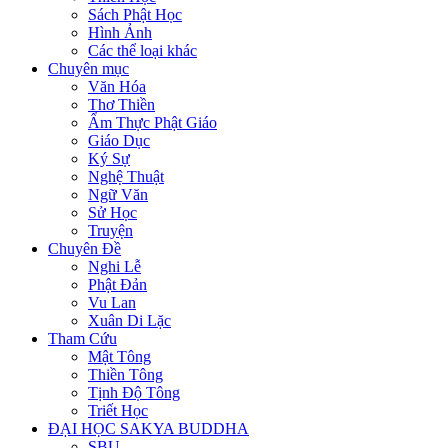
Sách Phật Học
Hình Ảnh
Các thể loại khác
Chuyên mục
Văn Hóa
Thơ Thiền
Ẩm Thực Phật Giáo
Giáo Dục
Ký Sự
Nghệ Thuật
Ngữ Văn
Sử Học
Truyện
Chuyên Đề
Nghi Lễ
Phật Đản
Vu Lan
Xuân Di Lặc
Tham Cứu
Mật Tông
Thiền Tông
Tịnh Độ Tông
Triết Học
ĐẠI HỌC SAKYA BUDDHA
SBU