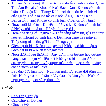
Tu viện Nha Trang: Kính mời tham dự lễ khánh vía đức Quán
Thế Âm Bồ tát và Khóa lễ Ngũ Bách Danh
Không có bình
luận
ở Tu viện Nha Trang: Kính mời tham dự lễ khánh vía
đức Quán Thế Âm Bồ tát và Khóa lễ Ngũ Bách Danh
Bài ca tống táng
Không có bình luận
ở Bài ca tống táng
Ngày cuối khoá tu – Để yêu thương ở lại
Không có bình luận
ở Ngày cuối khoá tu – Để yêu thương ở lại
Đêm hoa đăng cầu nguyện – Thắp sáng niềm tin, gửi trao ước
nguyện
Không có bình luận
ở Đêm hoa đăng cầu nguyện –
Thắp sáng niềm tin, gửi trao ước nguyện
Gieo hạt từ bi – Kiến tạo ngày mai
Không có bình luận
ở
Gieo hạt từ bi – Kiến tạo ngày mai
Nuôi dưỡng yêu thương – Xây dựng môi trường học đường
bằng chánh niệm và hiểu biết
Không có bình luận
ở Nuôi
dưỡng yêu thương – Xây dựng môi trường học đường bằng
chánh niệm và hiểu biết
Lấy đạo đức làm gốc – Nuôi lớn nghị lực trong đời sống tỉnh
thức
Không có bình luận
ở Lấy đạo đức làm gốc – Nuôi lớn
nghị lực trong đời sống tỉnh thức
Chủ đề
Cao Tăng Truyện
Câu Chuyện Bỏ Túi
Chuyên Đề