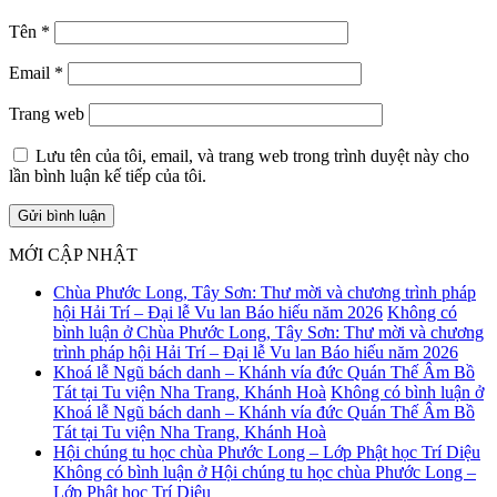
Tên
*
Email
*
Trang web
Lưu tên của tôi, email, và trang web trong trình duyệt này cho
lần bình luận kế tiếp của tôi.
MỚI CẬP NHẬT
Chùa Phước Long, Tây Sơn: Thư mời và chương trình pháp
hội Hải Trí – Đại lễ Vu lan Báo hiếu năm 2026
Không có
bình luận
ở Chùa Phước Long, Tây Sơn: Thư mời và chương
trình pháp hội Hải Trí – Đại lễ Vu lan Báo hiếu năm 2026
Khoá lễ Ngũ bách danh – Khánh vía đức Quán Thế Âm Bồ
Tát tại Tu viện Nha Trang, Khánh Hoà
Không có bình luận
ở
Khoá lễ Ngũ bách danh – Khánh vía đức Quán Thế Âm Bồ
Tát tại Tu viện Nha Trang, Khánh Hoà
Hội chúng tu học chùa Phước Long – Lớp Phật học Trí Diệu
Không có bình luận
ở Hội chúng tu học chùa Phước Long –
Lớp Phật học Trí Diệu