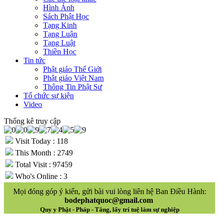
Hình Ảnh
Sách Phật Học
Tạng Kinh
Tạng Luận
Tạng Luật
Thiền Học
Tin tức
Phật giáo Thế Giới
Phật giáo Việt Nam
Thông Tin Phật Sư
Tổ chức sự kiện
Video
Thống kê truy cập
Visit Today : 118
This Month : 2749
Total Visit : 97459
Who's Online : 3
Mọi đóng góp ý kiến, gửi bài vui lòng liên hệ Ban Điều Hành:
bodephatquoc@gmail.com
Quy y Phật - Pháp - Tăng, lấy trí tuệ làm sự nghiệp