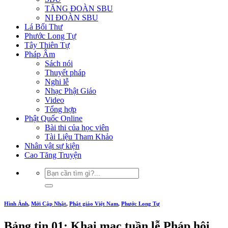
TĂNG ĐOÀN SBU
NI ĐOÀN SBU
Lá Bối Thư
Phước Long Tự
Tây Thiên Tự
Pháp Âm
Sách nói
Thuyết pháp
Nghi lễ
Nhạc Phật Giáo
Video
Tổng hợp
Phật Quốc Online
Bài thi của học viên
Tài Liệu Tham Khảo
Nhân vật sự kiện
Cao Tăng Truyện
Hình Ảnh
,
Mới Cập Nhật
,
Phật giáo Việt Nam
,
Phước Long Tự
Bảng tin 01: Khai mạc tuần lễ Pháp hội