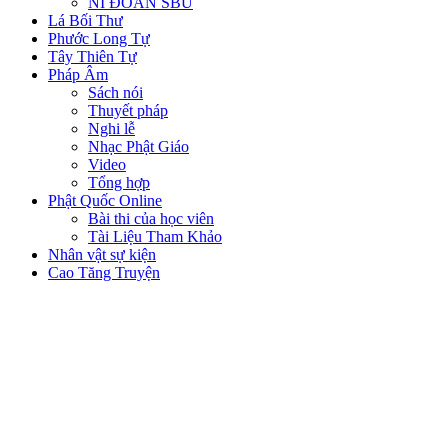
NI ĐOÀN SBU
Lá Bối Thư
Phước Long Tự
Tây Thiên Tự
Pháp Âm
Sách nói
Thuyết pháp
Nghi lễ
Nhạc Phật Giáo
Video
Tổng hợp
Phật Quốc Online
Bài thi của học viên
Tài Liệu Tham Khảo
Nhân vật sự kiện
Cao Tăng Truyện