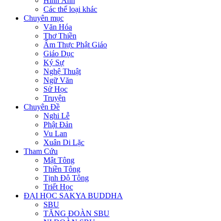
Hình Ảnh
Các thể loại khác
Chuyên mục
Văn Hóa
Thơ Thiền
Ẩm Thực Phật Giáo
Giáo Dục
Ký Sự
Nghệ Thuật
Ngữ Văn
Sử Học
Truyện
Chuyên Đề
Nghi Lễ
Phật Đản
Vu Lan
Xuân Di Lặc
Tham Cứu
Mật Tông
Thiền Tông
Tịnh Độ Tông
Triết Học
ĐẠI HỌC SAKYA BUDDHA
SBU
TĂNG ĐOÀN SBU