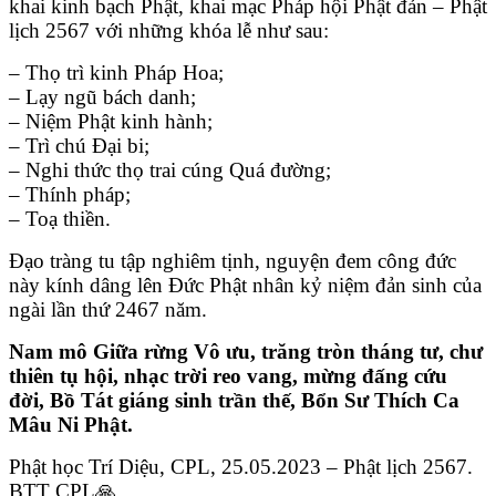
khai kinh bạch Phật, khai mạc Pháp hội Phật đản – Phật
lịch 2567 với những khóa lễ như sau:
– Thọ trì kinh Pháp Hoa;
– Lạy ngũ bách danh;
– Niệm Phật kinh hành;
– Trì chú Đại bi;
– Nghi thức thọ trai cúng Quá đường;
– Thính pháp;
– Toạ thiền.
Đạo tràng tu tập nghiêm tịnh, nguyện đem công đức
này kính dâng lên Đức Phật nhân kỷ niệm đản sinh của
ngài lần thứ 2467 năm.
Nam mô Giữa rừng Vô ưu, trăng tròn tháng tư, chư
thiên tụ hội, nhạc trời reo vang, mừng đấng cứu
đời, Bồ Tát giáng sinh trần thế, Bổn Sư Thích Ca
Mâu Ni Phật.
Phật học Trí Diệu, CPL, 25.05.2023 – Phật lịch 2567.
BTT CPL🙏