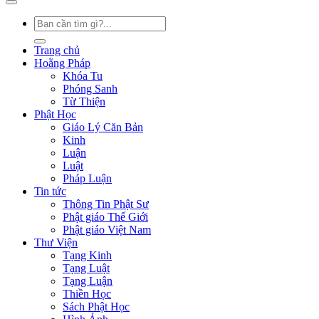
Trang chủ
Hoằng Pháp
Khóa Tu
Phóng Sanh
Từ Thiện
Phật Học
Giáo Lý Căn Bản
Kinh
Luận
Luật
Pháp Luận
Tin tức
Thông Tin Phật Sư
Phật giáo Thế Giới
Phật giáo Việt Nam
Thư Viện
Tạng Kinh
Tạng Luật
Tạng Luận
Thiền Học
Sách Phật Học