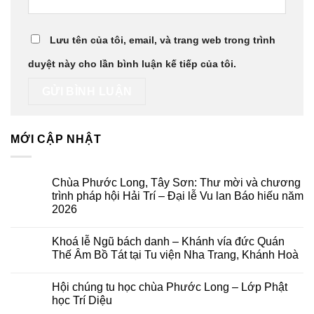
Lưu tên của tôi, email, và trang web trong trình
duyệt này cho lần bình luận kế tiếp của tôi.
MỚI CẬP NHẬT
Chùa Phước Long, Tây Sơn: Thư mời và chương
trình pháp hội Hải Trí – Đại lễ Vu lan Báo hiếu năm
2026
Không
có
Khoá lễ Ngũ bách danh – Khánh vía đức Quán
bình
luận
Thế Âm Bồ Tát tại Tu viện Nha Trang, Khánh Hoà
ở
Chùa
Không
Phước
có
Hội chúng tu học chùa Phước Long – Lớp Phật
Long,
bình
Tây
luận
học Trí Diệu
Sơn:
ở
Thư
Khoá