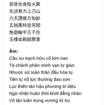
若使全身投火聚
先須努力上刀山
六天讚後方知妙
五熱熏時豈等閒
無盡輪中王子住
玉樓金殿鎖塵寰
Âm:
Cầu sư trạch hữu cổ kim nan
Tà chánh phân minh vạn lự gian
Nhược sử toàn thân đầu hỏa tụ
Tiên tu nổ lực thướng đao sơn
Lục thiên tán hậu phương tri diệu
Ngũ nhiệt huân thời khởi đẳng nhàn
Vô tận luân trung vương tử trụ