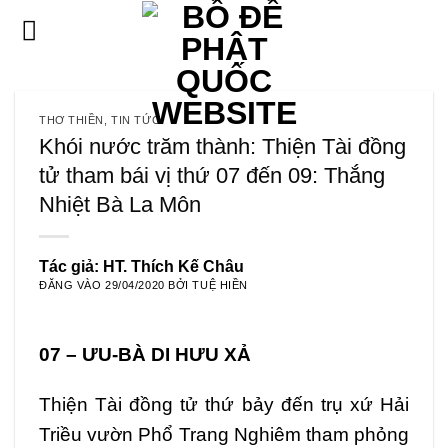
Bỏ
qua
nội
dung
THƠ THIỀN
,
TIN TỨC
Khói nước trăm thành: Thiện Tài đồng
tử tham bái vị thứ 07 đến 09: Thắng
Nhiệt Bà La Môn
Tác giả: HT. Thích Kế Châu
ĐĂNG VÀO
29/04/2020
BỞI
TUỆ HIỀN
07 – ƯU-BÀ DI HƯU XẢ
Thiện Tài đồng tử thứ bảy đến trụ xứ Hải
Triều vườn Phổ Trang Nghiêm tham phỏng