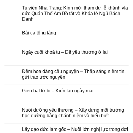
Không
mời
lễ
có
Tu viện Nha Trang: Kính mời tham dự lễ khánh vía
và
Ngũ
bình
chương
bách
luận
đức Quán Thế Âm Bồ tát và Khóa lễ Ngũ Bách
trình
danh
ở
Danh
pháp
–
Hội
hội
Khánh
chúng
Không
Hải
vía
tu
có
Trí
đức
học
Bài ca tống táng
bình
–
Quán
chùa
luận
Đại
Thế
Phước
Không
ở
lễ
Âm
Long
có
Tu
Vu
Bồ
–
bình
viện
lan
Tát
Lớp
luận
Ngày cuối khoá tu – Để yêu thương ở lại
Nha
Báo
tại
Phật
ở
Trang:
hiếu
Tu
học
Bài
Không
Kính
năm
viện
Trí
ca
có
mời
2026
Nha
Diệu
tống
bình
tham
Trang,
táng
luận
Đêm hoa đăng cầu nguyện – Thắp sáng niềm tin,
dự
Khánh
ở
lễ
gửi trao ước nguyện
Hoà
Ngày
khánh
cuối
vía
Không
khoá
đức
có
tu
Gieo hạt từ bi – Kiến tạo ngày mai
Quán
bình
–
Thế
luận
Để
Không
Âm
ở
yêu
có
Bồ
Đêm
thương
bình
tát
hoa
ở
luận
Nuôi dưỡng yêu thương – Xây dựng môi trường
và
đăng
lại
ở
Khóa
cầu
học đường bằng chánh niệm và hiểu biết
Gieo
lễ
nguyện
hạt
Ngũ
–
Không
từ
Bách
Thắp
có
bi
Lấy đạo đức làm gốc – Nuôi lớn nghị lực trong đời
Danh
sáng
bình
–
niềm