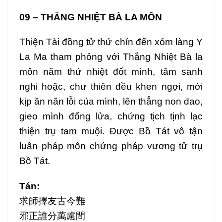
09 – THẮNG NHIỆT BÀ LA MÔN
Thiện Tài đồng tử thứ chín đến xóm làng Y
La Ma tham phỏng với Thắng Nhiệt Bà la
môn năm thứ nhiệt đốt mình, tâm sanh
nghi hoặc, chư thiên đều khen ngợi, mới
kịp ăn năn lỗi của mình, lên thẳng non dao,
gieo mình đống lửa, chứng tịch tịnh lạc
thiện trụ tam muội. Được Bồ Tát vô tận
luân pháp môn chứng pháp vương tử trụ
Bồ Tát.
Tán:
求師擇友古今難
邪正誰分萬慮間