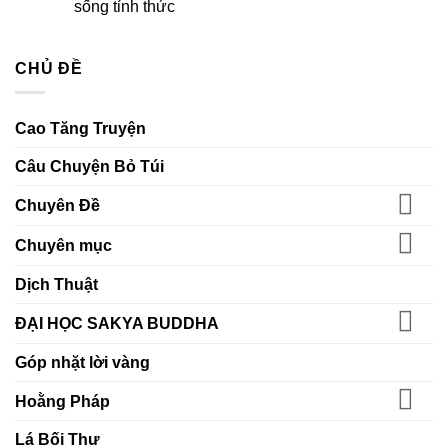
luận
sống tỉnh thức
Kiến
tin,
ở
tạo
gửi
Nuôi
Không
ngày
trao
dưỡng
có
mai
ước
yêu
bình
nguyện
thương
CHỦ ĐỀ
luận
–
ở
Xây
Lấy
dựng
đạo
môi
đức
Cao Tăng Truyện
trường
làm
học
gốc
đường
–
Câu Chuyện Bỏ Túi
bằng
Nuôi
chánh
lớn
niệm
nghị
Chuyên Đề
và
lực
hiểu
trong
biết
đời
Chuyên mục
sống
tỉnh
thức
Dịch Thuật
ĐẠI HỌC SAKYA BUDDHA
Góp nhặt lời vàng
Hoằng Pháp
Lá Bối Thư