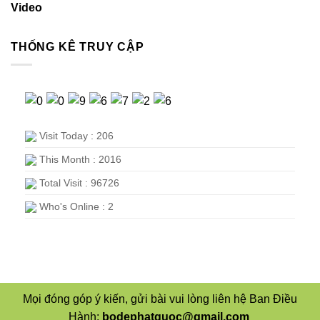
Video
THỐNG KÊ TRUY CẬP
Visit Today : 206
This Month : 2016
Total Visit : 96726
Who's Online : 2
Mọi đóng góp ý kiến, gửi bài vui lòng liên hệ Ban Điều
Hành:
bodephatquoc@gmail.com