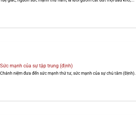
Tuệ giác, nguồn sức mạnh thứ năm, là lưỡi gươm cắt đứt mọi đau khổ,...
Sức mạnh của sự tập trung (định)
Chánh niệm đưa đến sức mạnh thứ tư, sức mạnh của sự chú tâm (Định)..