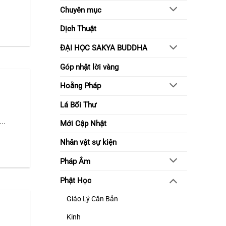
sống
Chuyên mục
tỉnh
thức
Dịch Thuật
ĐẠI HỌC SAKYA BUDDHA
Góp nhặt lời vàng
Hoằng Pháp
Lá Bối Thư
..
Mới Cập Nhật
Nhân vật sự kiện
Pháp Âm
Phật Học
Giáo Lý Căn Bản
Kinh