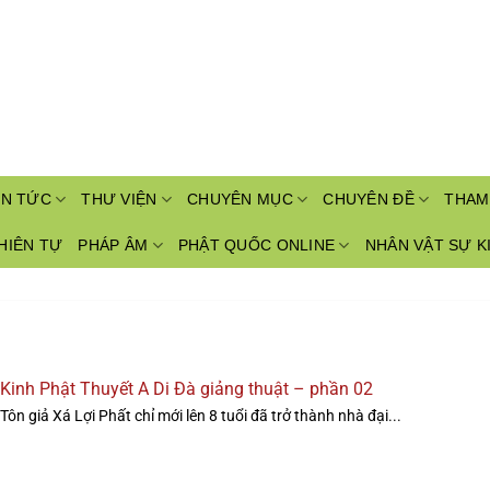
IN TỨC
THƯ VIỆN
CHUYÊN MỤC
CHUYÊN ĐỀ
THAM
HIÊN TỰ
PHÁP ÂM
PHẬT QUỐC ONLINE
NHÂN VẬT SỰ K
Kinh Phật Thuyết A Di Đà giảng thuật – phần 02
Tôn giả Xá Lợi Phất chỉ mới lên 8 tuổi đã trở thành nhà đại...