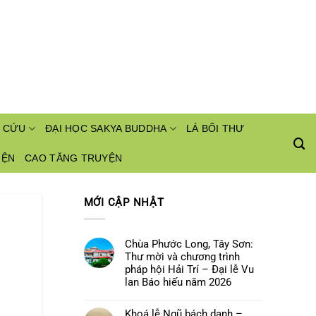
 CỨU
ĐẠI HỌC SAKYA BUDDHA
LÁ BỐI THƯ
IỆN
CAO TĂNG TRUYỆN
MỚI CẬP NHẬT
Chùa Phước Long, Tây Sơn:
Thư mời và chương trình
pháp hội Hải Trí – Đại lễ Vu
lan Báo hiếu năm 2026
Không
có
Khoá lễ Ngũ bách danh –
bình