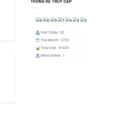
THỐNG KÊ TRUY CẬP
,
Visit Today : 92
This Month : 2723
Total Visit : 97433
Who's Online : 1