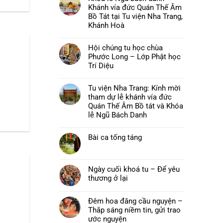
luận
Khánh vía đức Quán Thế Âm
ở
Chùa
Bồ Tát tại Tu viện Nha Trang,
Phước
Khánh Hoà
Long,
Tây
Không
Sơn:
có
Thư
Hội chúng tu học chùa
bình
mời
luận
Phước Long – Lớp Phật học
và
ở
chương
Khoá
Trí Diệu
trình
lễ
pháp
Không
Ngũ
hội
có
bách
Hải
Tu viện Nha Trang: Kính mời
bình
danh
Trí
luận
–
tham dự lễ khánh vía đức
–
ở
Khánh
Đại
Hội
Quán Thế Âm Bồ tát và Khóa
vía
lễ
chúng
đức
lễ Ngũ Bách Danh
Vu
tu
Quán
lan
học
Thế
Không
Báo
chùa
Âm
có
hiếu
Phước
Bồ
Bài ca tống táng
bình
năm
Long
Tát
luận
2026
–
Không
tại
ở
Lớp
có
Tu
Tu
Phật
bình
viện
viện
học
luận
Nha
Nha
Ngày cuối khoá tu – Để yêu
Trí
ở
Trang,
Trang:
Diệu
Bài
thương ở lại
Khánh
Kính
ca
Hoà
mời
Không
tống
tham
có
táng
dự
bình
Đêm hoa đăng cầu nguyện –
lễ
luận
khánh
Thắp sáng niềm tin, gửi trao
ở
vía
Ngày
ước nguyện
đức