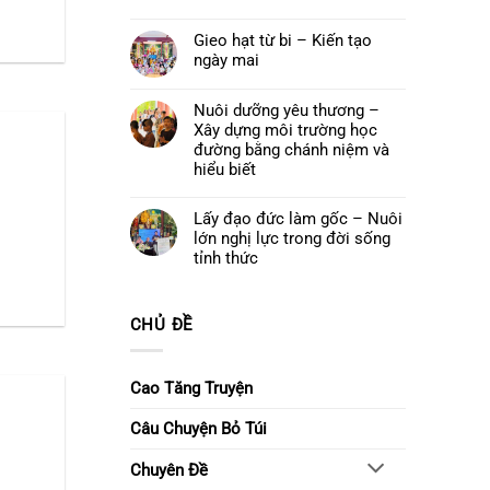
cuối
Quán
Không
khoá
Thế
có
tu
Âm
Gieo hạt từ bi – Kiến tạo
bình
–
Bồ
luận
Để
ngày mai
tát
ở
yêu
và
Đêm
thương
Không
Khóa
hoa
ở
có
lễ
đăng
lại
bình
Nuôi dưỡng yêu thương –
Ngũ
cầu
luận
Bách
Xây dựng môi trường học
nguyện
ở
Danh
–
Gieo
đường bằng chánh niệm và
Thắp
hạt
hiểu biết
sáng
từ
niềm
bi
Không
tin,
–
có
gửi
Kiến
Lấy đạo đức làm gốc – Nuôi
bình
trao
tạo
luận
ước
lớn nghị lực trong đời sống
ngày
ở
nguyện
mai
Nuôi
tỉnh thức
dưỡng
Không
yêu
có
thương
bình
–
luận
Xây
CHỦ ĐỀ
ở
dựng
Lấy
môi
đạo
trường
đức
học
làm
Cao Tăng Truyện
đường
gốc
bằng
–
chánh
Nuôi
Câu Chuyện Bỏ Túi
niệm
lớn
và
nghị
hiểu
lực
biết
Chuyên Đề
trong
đời