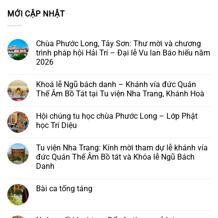
MỚI CẬP NHẬT
Chùa Phước Long, Tây Sơn: Thư mời và chương
trình pháp hội Hải Trí – Đại lễ Vu lan Báo hiếu năm
2026
Không
có
Khoá lễ Ngũ bách danh – Khánh vía đức Quán
bình
luận
Thế Âm Bồ Tát tại Tu viện Nha Trang, Khánh Hoà
ở
Chùa
Không
Phước
có
Hội chúng tu học chùa Phước Long – Lớp Phật
Long,
bình
Tây
luận
học Trí Diệu
Sơn:
ở
Thư
Khoá
Không
mời
lễ
có
Tu viện Nha Trang: Kính mời tham dự lễ khánh vía
và
Ngũ
bình
chương
bách
luận
đức Quán Thế Âm Bồ tát và Khóa lễ Ngũ Bách
trình
danh
ở
Danh
pháp
–
Hội
hội
Khánh
chúng
Không
Hải
vía
tu
có
Trí
đức
học
Bài ca tống táng
bình
–
Quán
chùa
luận
Đại
Thế
Phước
Không
ở
lễ
Âm
Long
có
Tu
Vu
Bồ
–
bình
viện
lan
Tát
Lớp
luận