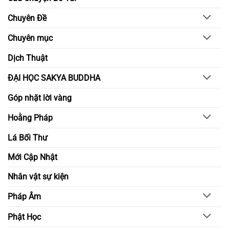
chánh
lớn
niệm
nghị
Chuyên Đề
và
lực
hiểu
trong
biết
đời
Chuyên mục
sống
tỉnh
thức
Dịch Thuật
ĐẠI HỌC SAKYA BUDDHA
Góp nhặt lời vàng
Hoằng Pháp
Lá Bối Thư
Mới Cập Nhật
Nhân vật sự kiện
Pháp Âm
Phật Học