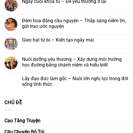
Ngày cuối khoá tu – Để yêu thương ở lại
Nha
Báo
tại
Phật
ở
Trang:
hiếu
Tu
học
Bài
Không
Kính
năm
viện
Trí
ca
có
mời
2026
Nha
Diệu
tống
bình
tham
Trang,
táng
luận
Đêm hoa đăng cầu nguyện – Thắp sáng niềm tin,
dự
Khánh
ở
lễ
gửi trao ước nguyện
Hoà
Ngày
khánh
cuối
vía
Không
khoá
đức
có
tu
Gieo hạt từ bi – Kiến tạo ngày mai
Quán
bình
–
Thế
luận
Để
Không
Âm
ở
yêu
có
Bồ
Đêm
thương
bình
tát
hoa
ở
luận
Nuôi dưỡng yêu thương – Xây dựng môi trường
và
đăng
lại
ở
Khóa
cầu
học đường bằng chánh niệm và hiểu biết
Gieo
lễ
nguyện
hạt
Ngũ
–
Không
từ
Bách
Thắp
có
bi
Lấy đạo đức làm gốc – Nuôi lớn nghị lực trong đời
Danh
sáng
bình
–
niềm
luận
sống tỉnh thức
Kiến
tin,
ở
tạo
gửi
Nuôi
Không
ngày
trao
dưỡng
có
mai
ước
yêu
bình
CHỦ ĐỀ
nguyện
thương
luận
–
ở
Xây
Lấy
dựng
đạo
môi
đức
Cao Tăng Truyện
trường
làm
học
gốc
đường
–
Câu Chuyện Bỏ Túi
bằng
Nuôi