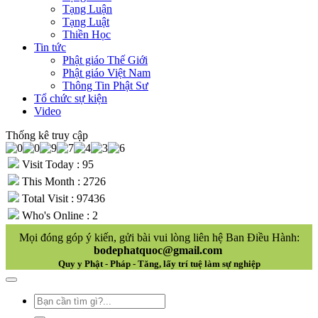
Tạng Luận
Tạng Luật
Thiền Học
Tin tức
Phật giáo Thế Giới
Phật giáo Việt Nam
Thông Tin Phật Sư
Tổ chức sự kiện
Video
Thống kê truy cập
Visit Today : 95
This Month : 2726
Total Visit : 97436
Who's Online : 2
Mọi đóng góp ý kiến, gửi bài vui lòng liên hệ Ban Điều Hành:
bodephatquoc@gmail.com
Quy y Phật - Pháp - Tăng, lấy trí tuệ làm sự nghiệp