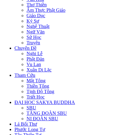
Thơ Thiền
Ẩm Thực Phật Giáo
Giáo Dục
Ký Sự
Nghệ Thuật
Ngữ Văn
Sử Học
Truyện
Chuyên Đề
Nghi Lễ
Phật Đản
Vu Lan
Xuân Di Lặc
Tham Cứu
Mật Tông
Thiền Tông
Tịnh Độ Tông
Triết Học
ĐẠI HỌC SAKYA BUDDHA
SBU
TĂNG ĐOÀN SBU
NI ĐOÀN SBU
Lá Bối Thư
Phước Long Tự
Tây Thiên Tự