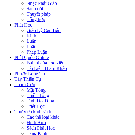
Nhạc Phật Giáo
Sách nói
Thuyết pháp
Tổng hợp
Phật Học
Giáo Lý Căn Bản
Kinh
Luận
Luật
Pháp Luận
Phật Quốc Online
Bài thi của học viên
Tài Liệu Tham Khảo
Phước Long Tự
Tây Thiên Tự
Tham Cứu
Mật Tông
Thiền Tông
Tịnh Độ Tông
Triết Học
Thư viện kinh sách
Các thể loại khác
Hình Ảnh
Sách Phật Học
Tạng Kinh