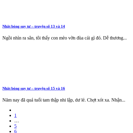
Nhặt bóng suy tư – truyện số 13 và 14
Ngồi nhìn ra sân, tôi thấy con mèo vờn đùa cái gì đó. Dễ thương...
Nhặt bóng suy tư – truyện số 15 và 16
Năm nay đã quá tuổi tam thập nhi lập, dư lẻ. Chợt xót xa. Nhận...
1
…
5
6