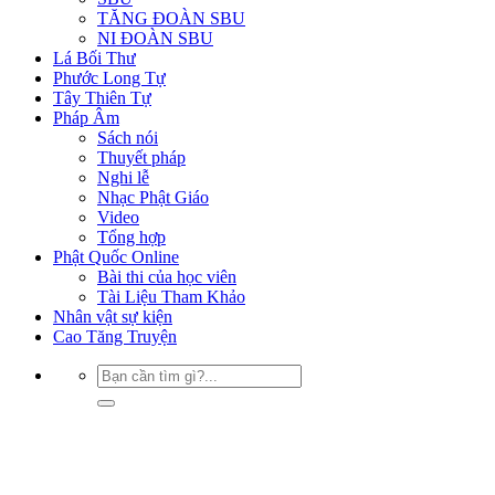
TĂNG ĐOÀN SBU
NI ĐOÀN SBU
Lá Bối Thư
Phước Long Tự
Tây Thiên Tự
Pháp Âm
Sách nói
Thuyết pháp
Nghi lễ
Nhạc Phật Giáo
Video
Tổng hợp
Phật Quốc Online
Bài thi của học viên
Tài Liệu Tham Khảo
Nhân vật sự kiện
Cao Tăng Truyện