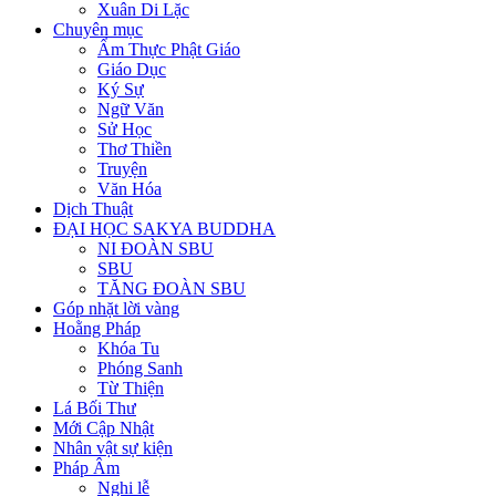
Xuân Di Lặc
Chuyên mục
Ẩm Thực Phật Giáo
Giáo Dục
Ký Sự
Ngữ Văn
Sử Học
Thơ Thiền
Truyện
Văn Hóa
Dịch Thuật
ĐẠI HỌC SAKYA BUDDHA
NI ĐOÀN SBU
SBU
TĂNG ĐOÀN SBU
Góp nhặt lời vàng
Hoằng Pháp
Khóa Tu
Phóng Sanh
Từ Thiện
Lá Bối Thư
Mới Cập Nhật
Nhân vật sự kiện
Pháp Âm
Nghi lễ