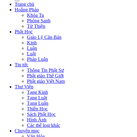
Trang chủ
Hoằng Pháp
Khóa Tu
Phóng Sanh
Từ Thiện
Phật Học
Giáo Lý Căn Bản
Kinh
Luận
Luật
Pháp Luận
Tin tức
Thông Tin Phật Sư
Phật giáo Thế Giới
Phật giáo Việt Nam
Thư Viện
Tạng Kinh
Tạng Luật
Tạng Luận
Thiền Học
Sách Phật Học
Hình Ảnh
Các thể loại khác
Chuyên mục
Văn Hóa