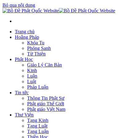
Bỏ qua nội dung
Trang chủ
Hoằng Pháp
Khóa Tu
Phóng Sanh
Từ Thiện
Phật Học
Giáo Lý Căn Bản
Kinh
Luận
Luật
Pháp Luận
Tin tức
Thông Tin Phật Sư
Phật giáo Thế Giới
Phật giáo Việt Nam
Thư Viện
Tạng Kinh
Tạng Luật
Tạng Luận
Thiền Học