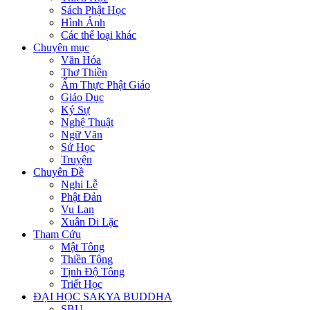
Sách Phật Học
Hình Ảnh
Các thể loại khác
Chuyên mục
Văn Hóa
Thơ Thiền
Ẩm Thực Phật Giáo
Giáo Dục
Ký Sự
Nghệ Thuật
Ngữ Văn
Sử Học
Truyện
Chuyên Đề
Nghi Lễ
Phật Đản
Vu Lan
Xuân Di Lặc
Tham Cứu
Mật Tông
Thiền Tông
Tịnh Độ Tông
Triết Học
ĐẠI HỌC SAKYA BUDDHA
SBU