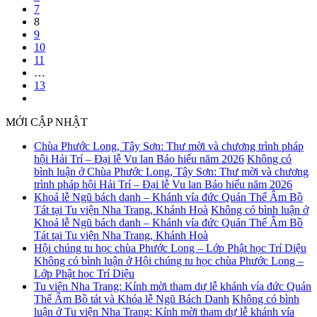
7
8
9
10
11
…
13
MỚI CẬP NHẬT
Chùa Phước Long, Tây Sơn: Thư mời và chương trình pháp
hội Hải Trí – Đại lễ Vu lan Báo hiếu năm 2026
Không có
bình luận
ở Chùa Phước Long, Tây Sơn: Thư mời và chương
trình pháp hội Hải Trí – Đại lễ Vu lan Báo hiếu năm 2026
Khoá lễ Ngũ bách danh – Khánh vía đức Quán Thế Âm Bồ
Tát tại Tu viện Nha Trang, Khánh Hoà
Không có bình luận
ở
Khoá lễ Ngũ bách danh – Khánh vía đức Quán Thế Âm Bồ
Tát tại Tu viện Nha Trang, Khánh Hoà
Hội chúng tu học chùa Phước Long – Lớp Phật học Trí Diệu
Không có bình luận
ở Hội chúng tu học chùa Phước Long –
Lớp Phật học Trí Diệu
Tu viện Nha Trang: Kính mời tham dự lễ khánh vía đức Quán
Thế Âm Bồ tát và Khóa lễ Ngũ Bách Danh
Không có bình
luận
ở Tu viện Nha Trang: Kính mời tham dự lễ khánh vía