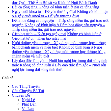
đức Quán Thế Âm Bồ tát và Khóa lễ Ngũ Bách Danh
Bài ca tống táng
Không có bình luận
ở Bài ca tống táng
Ngày cuối khoá tu – Để yêu thương ở lại
Không có bình luận
ở Ngày cuối khoá tu – Để yêu thương ở lại
Đêm hoa đăng cầu nguyện – Thắp sáng niềm tin, gửi trao ước
nguyện
Không có bình luận
ở Đêm hoa đăng cầu nguyện –
Thắp sáng niềm tin, gửi trao ước nguyện
Gieo hạt từ bi – Kiến tạo ngày mai
Không có bình luận
ở
Gieo hạt từ bi – Kiến tạo ngày mai
Nuôi dưỡng yêu thương – Xây dựng môi trường học đường
bằng chánh niệm và hiểu biết
Không có bình luận
ở Nuôi
dưỡng yêu thương – Xây dựng môi trường học đường bằng
chánh niệm và hiểu biết
Lấy đạo đức làm gốc – Nuôi lớn nghị lực trong đời sống tỉnh
thức
Không có bình luận
ở Lấy đạo đức làm gốc – Nuôi lớn
nghị lực trong đời sống tỉnh thức
Chủ đề
Cao Tăng Truyện
Câu Chuyện Bỏ Túi
Chuyên Đề
Nghi Lễ
Phật Đản
Vu Lan