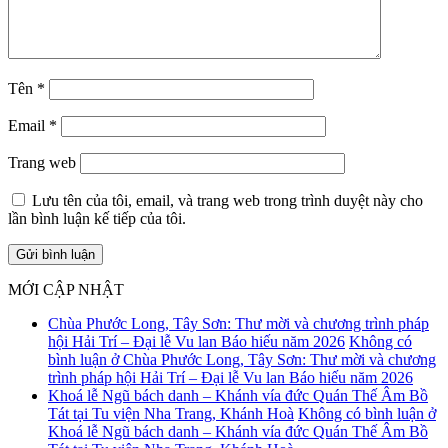
Tên
*
Email
*
Trang web
Lưu tên của tôi, email, và trang web trong trình duyệt này cho
lần bình luận kế tiếp của tôi.
MỚI CẬP NHẬT
Chùa Phước Long, Tây Sơn: Thư mời và chương trình pháp
hội Hải Trí – Đại lễ Vu lan Báo hiếu năm 2026
Không có
bình luận
ở Chùa Phước Long, Tây Sơn: Thư mời và chương
trình pháp hội Hải Trí – Đại lễ Vu lan Báo hiếu năm 2026
Khoá lễ Ngũ bách danh – Khánh vía đức Quán Thế Âm Bồ
Tát tại Tu viện Nha Trang, Khánh Hoà
Không có bình luận
ở
Khoá lễ Ngũ bách danh – Khánh vía đức Quán Thế Âm Bồ