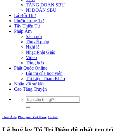
TĂNG ĐOÀN SBU
NI ĐOÀN SBU
Lá Bối Thư
Phước Long Tự
Tây Thiên Tự
Pháp Âm
Sách nói
Thuyết pháp
Nghi lễ
Nhạc Phật Giáo
Video
Tổng hợp
Phật Quốc Online
Bài thi của học viên
Tài Liệu Tham Khảo
Nhân vật sự kiện
Cao Tăng Truyện
Hình Ảnh
,
Phật giáo Việt Nam
,
Tin tức
Lễ huý kỵ Tổ Trí Diệu đệ nhất trụ trì