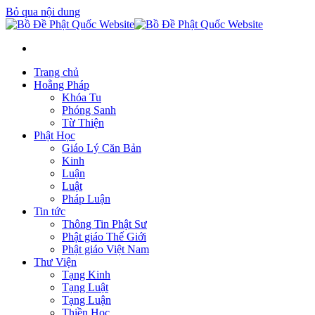
Bỏ qua nội dung
Trang chủ
Hoằng Pháp
Khóa Tu
Phóng Sanh
Từ Thiện
Phật Học
Giáo Lý Căn Bản
Kinh
Luận
Luật
Pháp Luận
Tin tức
Thông Tin Phật Sư
Phật giáo Thế Giới
Phật giáo Việt Nam
Thư Viện
Tạng Kinh
Tạng Luật
Tạng Luận
Thiền Học