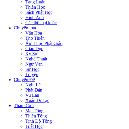
Tạng Luận
Thiền Học
Sách Phật Học
Hình Ảnh
Các thể loại khác
Chuyên mục
Văn Hóa
Thơ Thiền
Ẩm Thực Phật Giáo
Giáo Dục
Ký Sự
Nghệ Thuật
Ngữ Văn
Sử Học
Truyện
Chuyên Đề
Nghi Lễ
Phật Đản
Vu Lan
Xuân Di Lặc
Tham Cứu
Mật Tông
Thiền Tông
Tịnh Độ Tông
Triết Học