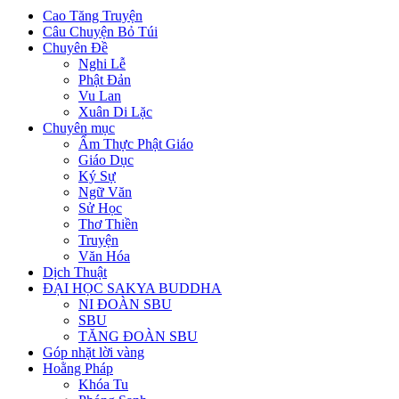
Cao Tăng Truyện
Câu Chuyện Bỏ Túi
Chuyên Đề
Nghi Lễ
Phật Đản
Vu Lan
Xuân Di Lặc
Chuyên mục
Ẩm Thực Phật Giáo
Giáo Dục
Ký Sự
Ngữ Văn
Sử Học
Thơ Thiền
Truyện
Văn Hóa
Dịch Thuật
ĐẠI HỌC SAKYA BUDDHA
NI ĐOÀN SBU
SBU
TĂNG ĐOÀN SBU
Góp nhặt lời vàng
Hoằng Pháp
Khóa Tu