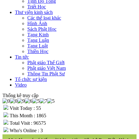
Tịnh Độ Tông
Triết Học
Thư viện kinh sách
Các thể loại khác
Hình Ảnh
Sách Phật Học
Tạng Kinh
Tạng Luận
Tạng Luật
Thiền Học
Tin tức
Phật giáo Thế Giới
Phật giáo Việt Nam
Thông Tin Phật Sư
Tổ chức sự kiện
Video
Thống kê truy cập
Visit Today : 55
This Month : 1865
Total Visit : 96575
Who's Online : 3