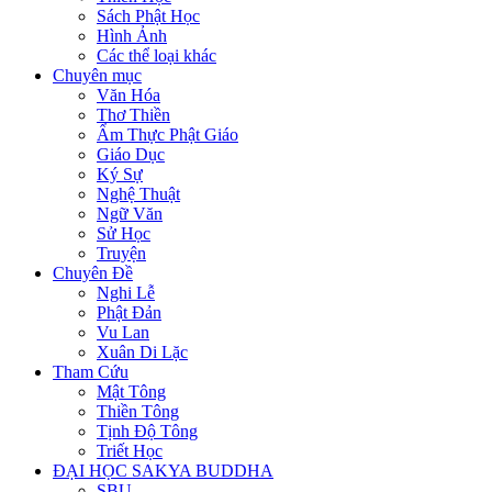
Sách Phật Học
Hình Ảnh
Các thể loại khác
Chuyên mục
Văn Hóa
Thơ Thiền
Ẩm Thực Phật Giáo
Giáo Dục
Ký Sự
Nghệ Thuật
Ngữ Văn
Sử Học
Truyện
Chuyên Đề
Nghi Lễ
Phật Đản
Vu Lan
Xuân Di Lặc
Tham Cứu
Mật Tông
Thiền Tông
Tịnh Độ Tông
Triết Học
ĐẠI HỌC SAKYA BUDDHA
SBU