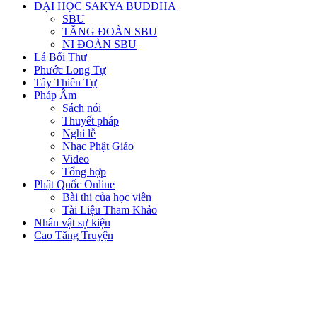
ĐẠI HỌC SAKYA BUDDHA
SBU
TĂNG ĐOÀN SBU
NI ĐOÀN SBU
Lá Bối Thư
Phước Long Tự
Tây Thiên Tự
Pháp Âm
Sách nói
Thuyết pháp
Nghi lễ
Nhạc Phật Giáo
Video
Tổng hợp
Phật Quốc Online
Bài thi của học viên
Tài Liệu Tham Khảo
Nhân vật sự kiện
Cao Tăng Truyện