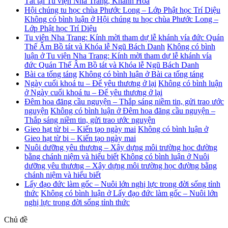
Tát tại Tu viện Nha Trang, Khánh Hoà
Hội chúng tu học chùa Phước Long – Lớp Phật học Trí Diệu
Không có bình luận
ở Hội chúng tu học chùa Phước Long –
Lớp Phật học Trí Diệu
Tu viện Nha Trang: Kính mời tham dự lễ khánh vía đức Quán
Thế Âm Bồ tát và Khóa lễ Ngũ Bách Danh
Không có bình
luận
ở Tu viện Nha Trang: Kính mời tham dự lễ khánh vía
đức Quán Thế Âm Bồ tát và Khóa lễ Ngũ Bách Danh
Bài ca tống táng
Không có bình luận
ở Bài ca tống táng
Ngày cuối khoá tu – Để yêu thương ở lại
Không có bình luận
ở Ngày cuối khoá tu – Để yêu thương ở lại
Đêm hoa đăng cầu nguyện – Thắp sáng niềm tin, gửi trao ước
nguyện
Không có bình luận
ở Đêm hoa đăng cầu nguyện –
Thắp sáng niềm tin, gửi trao ước nguyện
Gieo hạt từ bi – Kiến tạo ngày mai
Không có bình luận
ở
Gieo hạt từ bi – Kiến tạo ngày mai
Nuôi dưỡng yêu thương – Xây dựng môi trường học đường
bằng chánh niệm và hiểu biết
Không có bình luận
ở Nuôi
dưỡng yêu thương – Xây dựng môi trường học đường bằng
chánh niệm và hiểu biết
Lấy đạo đức làm gốc – Nuôi lớn nghị lực trong đời sống tỉnh
thức
Không có bình luận
ở Lấy đạo đức làm gốc – Nuôi lớn
nghị lực trong đời sống tỉnh thức
Chủ đề