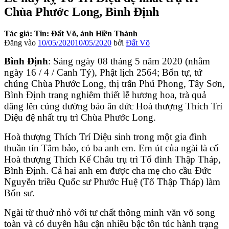
Chùa Phước Long, Bình Định
Tác giả: Tin: Đất Võ, ảnh Hiền Thành
Đăng vào
10/05/2020
10/05/2020
bởi
Đất Võ
Bình Định
: Sáng ngày 08 tháng 5 năm 2020 (nhằm
ngày 16 / 4 / Canh Tý), Phật lịch 2564; Bổn tự, tứ
chúng Chùa Phước Long, thị trấn Phú Phong, Tây Sơn,
Bình Định trang nghiêm thiết lễ hương hoa, trà quả
dâng lên cúng dường báo ân đức Hoà thượng Thích Trí
Diệu đệ nhất trụ trì Chùa Phước Long.
Hoà thượng Thích Trí Diệu sinh trong một gia đình
thuần tín Tâm bảo, có ba anh em. Em út của ngài là cố
Hoà thượng Thích Kế Châu trụ trì Tổ đình Thập Tháp,
Bình Định. Cả hai anh em được cha mẹ cho cầu Đức
Nguyễn triều Quốc sư Phước Huệ (Tổ Thập Tháp) làm
Bổn sư.
Ngài từ thuở nhỏ với tư chất thông minh văn võ song
toàn và có duyên hầu cận nhiều bậc tôn túc hành trạng