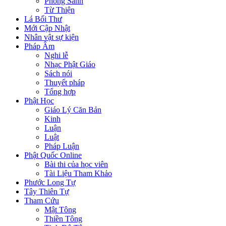
Phóng Sanh
Từ Thiện
Lá Bối Thư
Mới Cập Nhật
Nhân vật sự kiện
Pháp Âm
Nghi lễ
Nhạc Phật Giáo
Sách nói
Thuyết pháp
Tổng hợp
Phật Học
Giáo Lý Căn Bản
Kinh
Luận
Luật
Pháp Luận
Phật Quốc Online
Bài thi của học viên
Tài Liệu Tham Khảo
Phước Long Tự
Tây Thiên Tự
Tham Cứu
Mật Tông
Thiền Tông