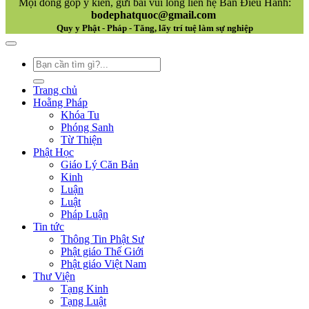
Mọi đóng góp ý kiến, gửi bài vui lòng liên hệ Ban Điều Hành:
bodephatquoc@gmail.com
Quy y Phật - Pháp - Tăng, lấy trí tuệ làm sự nghiệp
Trang chủ
Hoằng Pháp
Khóa Tu
Phóng Sanh
Từ Thiện
Phật Học
Giáo Lý Căn Bản
Kinh
Luận
Luật
Pháp Luận
Tin tức
Thông Tin Phật Sư
Phật giáo Thế Giới
Phật giáo Việt Nam
Thư Viện
Tạng Kinh
Tạng Luật